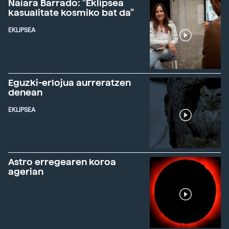
Naiara Barrado: "Eklipsea
kasualitate kosmiko bat da"
EKLIPSEA
Eguzki-erlojua aurreratzen
denean
EKLIPSEA
Astro erregearen koroa
agerian