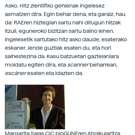
Asko. Hitz zientifiko gehienak ingelesez
asmatzen dira. Egin behar dena, eta garaiz, hau
da: RAEren hiztegian sartu nahi ditugun hitzak
itzuli, eguneroko bizitzan sartu baino lehen.
Ingelesetik sartutako hitz asko daude, esaterako
eskaner. Jende guztiak esaten du, eta hori
saihestezina da. Kasu batzuetan gaztelaniara
moldatu egiten dira, eta
scanner
beharrean,
escáner
esaten eta idazten da.
Margarita Salas CIC bioGUNEren Aholkularitza