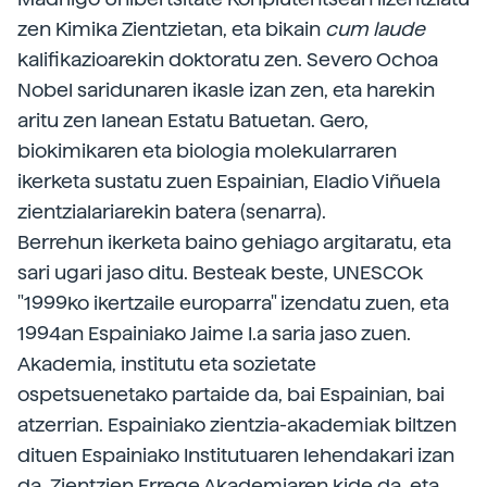
zen Kimika Zientzietan, eta bikain
cum laude
kalifikazioarekin doktoratu zen. Severo Ochoa
Nobel saridunaren ikasle izan zen, eta harekin
aritu zen lanean Estatu Batuetan. Gero,
biokimikaren eta biologia molekularraren
ikerketa sustatu zuen Espainian, Eladio Viñuela
zientzialariarekin batera (senarra).
Berrehun ikerketa baino gehiago argitaratu, eta
sari ugari jaso ditu. Besteak beste, UNESCOk
"1999ko ikertzaile europarra" izendatu zuen, eta
1994an Espainiako Jaime I.a saria jaso zuen.
Akademia, institutu eta sozietate
ospetsuenetako partaide da, bai Espainian, bai
atzerrian. Espainiako zientzia-akademiak biltzen
dituen Espainiako Institutuaren lehendakari izan
da, Zientzien Errege Akademiaren kide da, eta