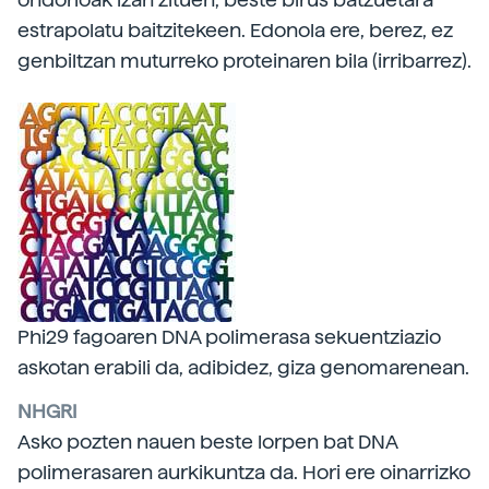
estrapolatu baitzitekeen. Edonola ere, berez, ez
genbiltzan muturreko proteinaren bila (irribarrez).
Phi29 fagoaren DNA polimerasa sekuentziazio
askotan erabili da, adibidez, giza genomarenean.
NHGRI
Asko pozten nauen beste lorpen bat DNA
polimerasaren aurkikuntza da. Hori ere oinarrizko