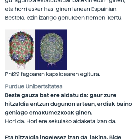
gu laguntza estatubatuar batekin etorri ginen,
eta horri esker hasi ginen lanean Espainian.
Bestela, ezin izango genukeen hemen ikertu.
Phi29 fagoaren kapsidearen egitura.
Purdue Unibertsitatea
Beste gauza bat ere aldatu da: gaur zure
hitzaldia entzun dugunon artean, erdiak baino
gehiago emakumezkoak ginen.
Hori da. Hori ere sekulako aldaketa izan da.
Eta hitzaldia ingelesez izan da, jakina. Bide