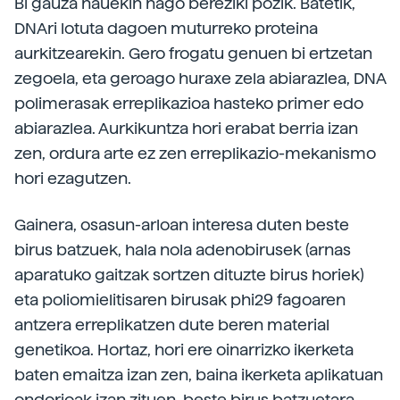
Bi gauza hauekin nago bereziki pozik. Batetik,
DNAri lotuta dagoen muturreko proteina
aurkitzearekin. Gero frogatu genuen bi ertzetan
zegoela, eta geroago huraxe zela abiarazlea, DNA
polimerasak erreplikazioa hasteko primer edo
abiarazlea. Aurkikuntza hori erabat berria izan
zen, ordura arte ez zen erreplikazio-mekanismo
hori ezagutzen.
Gainera, osasun-arloan interesa duten beste
birus batzuek, hala nola adenobirusek (arnas
aparatuko gaitzak sortzen dituzte birus horiek)
eta poliomielitisaren birusak phi29 fagoaren
antzera erreplikatzen dute beren material
genetikoa. Hortaz, hori ere oinarrizko ikerketa
baten emaitza izan zen, baina ikerketa aplikatuan
ondorioak izan zituen, beste birus batzuetara