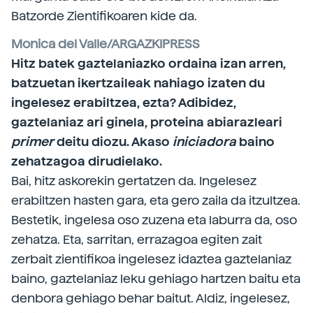
Batzorde Zientifikoaren kide da.
Monica del Valle/ARGAZKIPRESS
Hitz batek gaztelaniazko ordaina izan arren,
batzuetan ikertzaileak nahiago izaten du
ingelesez erabiltzea, ezta? Adibidez,
gaztelaniaz ari ginela, proteina abiarazleari
primer
deitu diozu. Akaso
iniciadora
baino
zehatzagoa dirudielako.
Bai, hitz askorekin gertatzen da. Ingelesez
erabiltzen hasten gara, eta gero zaila da itzultzea.
Bestetik, ingelesa oso zuzena eta laburra da, oso
zehatza. Eta, sarritan, errazagoa egiten zait
zerbait zientifikoa ingelesez idaztea gaztelaniaz
baino, gaztelaniaz leku gehiago hartzen baitu eta
denbora gehiago behar baitut. Aldiz, ingelesez,