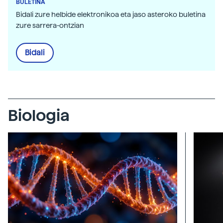
BULETINA
Bidali zure helbide elektronikoa eta jaso asteroko buletina
zure sarrera-ontzian
Bidali
Biologia