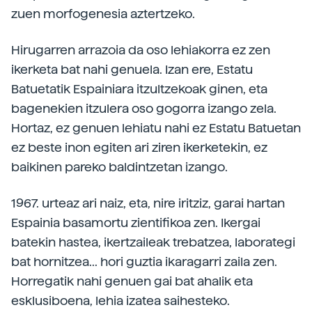
zuen morfogenesia aztertzeko.
Hirugarren arrazoia da oso lehiakorra ez zen
ikerketa bat nahi genuela. Izan ere, Estatu
Batuetatik Espainiara itzultzekoak ginen, eta
bagenekien itzulera oso gogorra izango zela.
Hortaz, ez genuen lehiatu nahi ez Estatu Batuetan
ez beste inon egiten ari ziren ikerketekin, ez
baikinen pareko baldintzetan izango.
1967. urteaz ari naiz, eta, nire iritziz, garai hartan
Espainia basamortu zientifikoa zen. Ikergai
batekin hastea, ikertzaileak trebatzea, laborategi
bat hornitzea... hori guztia ikaragarri zaila zen.
Horregatik nahi genuen gai bat ahalik eta
esklusiboena, lehia izatea saihesteko.