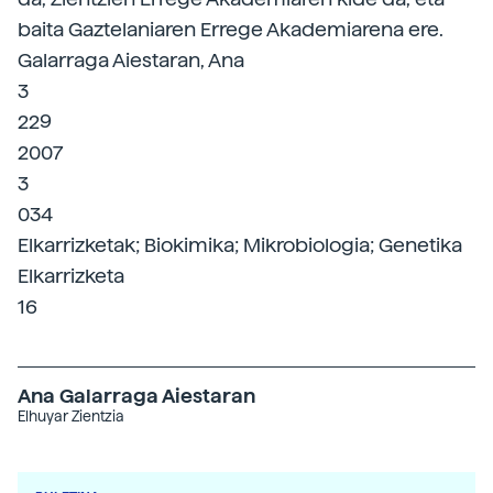
baita Gaztelaniaren Errege Akademiarena ere.
Galarraga Aiestaran, Ana
3
229
2007
3
034
Elkarrizketak; Biokimika; Mikrobiologia; Genetika
Elkarrizketa
16
Ana Galarraga Aiestaran
Elhuyar Zientzia