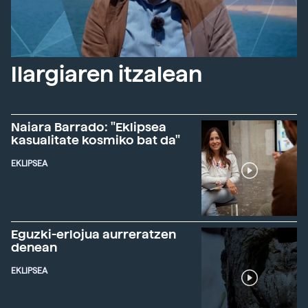
Ilargiaren itzalean
Naiara Barrado: "Eklipsea
kasualitate kosmiko bat da"
EKLIPSEA
Eguzki-erlojua aurreratzen
denean
EKLIPSEA