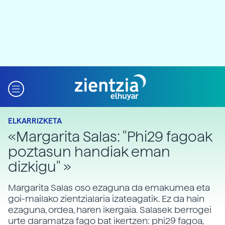
ELKARRIZKETA
«Margarita Salas: "Phi29 fagoak
poztasun handiak eman
dizkigu" »
Margarita Salas oso ezaguna da emakumea eta
goi-mailako zientzialaria izateagatik. Ez da hain
ezaguna, ordea, haren ikergaia. Salasek berrogei
urte daramatza fago bat ikertzen: phi29 fagoa,