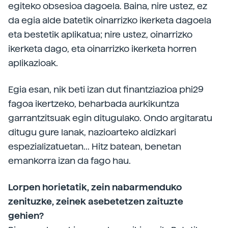
egiteko obsesioa dagoela. Baina, nire ustez, ez
da egia alde batetik oinarrizko ikerketa dagoela
eta bestetik aplikatua; nire ustez, oinarrizko
ikerketa dago, eta oinarrizko ikerketa horren
aplikazioak.
Egia esan, nik beti izan dut finantziazioa phi29
fagoa ikertzeko, beharbada aurkikuntza
garrantzitsuak egin ditugulako. Ondo argitaratu
ditugu gure lanak, nazioarteko aldizkari
espezializatuetan... Hitz batean, benetan
emankorra izan da fago hau.
Lorpen horietatik, zein nabarmenduko
zenituzke, zeinek asebetetzen zaituzte
gehien?