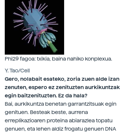
Phi29 fagoa: txikia, baina nahiko konplexua.
Y. Tao/Cell
Gero, nolabait esateko, zoria zuen alde izan
zenuten, espero ez zenituzten aurkikuntzak
egin baitzenituzten. Ez da hala?
Bai, aurkikuntza benetan garrantzitsuak egin
genituen. Besteak beste, aurrena
erreplikazioaren proteina abiarazlea topatu
genuen, eta lehen aldiz frogatu genuen DNA