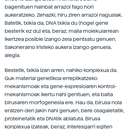
bagenituen hainbat arrazoi fago hori
aukeratzeko. Zehazki, hiru ziren arrazoi nagusiak.
Batetik, txikia da, DNA txikia du (hogei gene
besterik ez du) eta, beraz, maila molekularrean
ikertzea posible izango zela pentsatu genuen.
Sakoneraino iristeko aukera izango genuela,
alegia.
Bestetik, txikia izan arren, nahiko konplexua da.
Guk material genetikoa erreplikatzeko
mekanismoak eta gene-espresioaren kontrol-
mekanismoak ikertu nahi genituen, eta baita
birusaren morfogenesia ere. Hau da, birusa nola
eratzen den jakin nahi genuen, bere osagaietatik,
proteinetatik eta DNAtik abiatuta. Birusa
konplexua izateak, beraz, interesgarri egiten