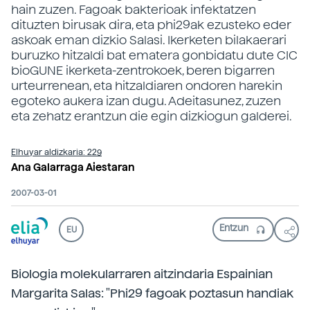
hain zuzen. Fagoak bakterioak infektatzen
dituzten birusak dira, eta phi29ak ezusteko eder
askoak eman dizkio Salasi. Ikerketen bilakaerari
buruzko hitzaldi bat ematera gonbidatu dute CIC
bioGUNE ikerketa-zentrokoek, beren bigarren
urteurrenean, eta hitzaldiaren ondoren harekin
egoteko aukera izan dugu. Adeitasunez, zuzen
eta zehatz erantzun die egin dizkiogun galderei.
Elhuyar aldizkaria: 229
Ana Galarraga Aiestaran
2007-03-01
EU
Biologia molekularraren aitzindaria Espainian
Margarita Salas: "Phi29 fagoak poztasun handiak