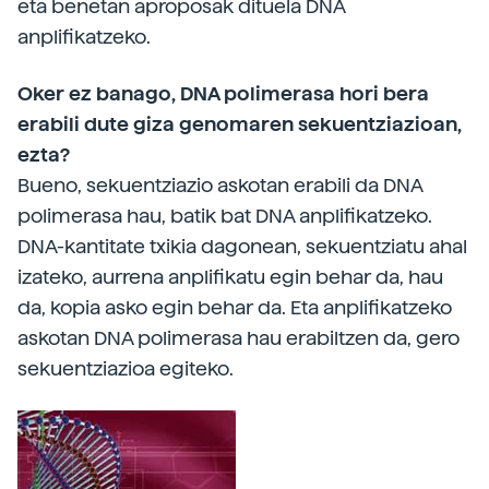
eta benetan aproposak dituela DNA
anplifikatzeko.
Oker ez banago, DNA polimerasa hori bera
erabili dute giza genomaren sekuentziazioan,
ezta?
Bueno, sekuentziazio askotan erabili da DNA
polimerasa hau, batik bat DNA anplifikatzeko.
DNA-kantitate txikia dagonean, sekuentziatu ahal
izateko, aurrena anplifikatu egin behar da, hau
da, kopia asko egin behar da. Eta anplifikatzeko
askotan DNA polimerasa hau erabiltzen da, gero
sekuentziazioa egiteko.