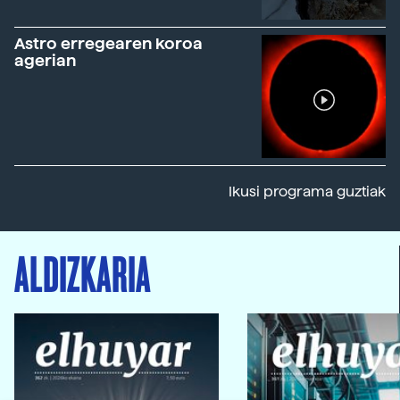
Astro erregearen koroa
agerian
Ikusi programa guztiak
ALDIZKARIA