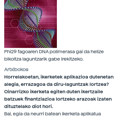
Phi29 fagoaren DNA polimerasa gai da helize
bikoitza laguntzarik gabe irekitzeko.
Artxibokoa
Horrelakoetan, ikerketek aplikazioa dutenetan
alegia, errazagoa da diru-laguntzak lortzea?
Oinarrizko ikerketa egiten duten ikertzaile
batzuek finantziazioa lortzeko arazoak izaten
dituztelako diot hori.
Bai, egia da neurri batean ikerketa aplikatua