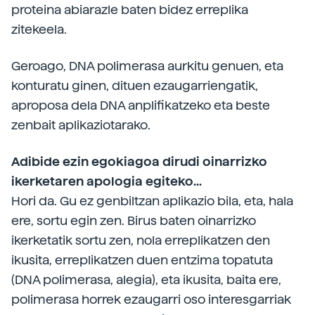
proteina abiarazle baten bidez erreplika
zitekeela.
Geroago, DNA polimerasa aurkitu genuen, eta
konturatu ginen, dituen ezaugarriengatik,
aproposa dela DNA anplifikatzeko eta beste
zenbait aplikaziotarako.
Adibide ezin egokiagoa dirudi oinarrizko
ikerketaren apologia egiteko...
Hori da. Gu ez genbiltzan aplikazio bila, eta, hala
ere, sortu egin zen. Birus baten oinarrizko
ikerketatik sortu zen, nola erreplikatzen den
ikusita, erreplikatzen duen entzima topatuta
(DNA polimerasa, alegia), eta ikusita, baita ere,
polimerasa horrek ezaugarri oso interesgarriak