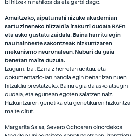
bi hitzekin nahikoa da eta garbi dago.
Amaitzeko, aipatu nahi nizuke akademian
sartu zineneko hitzaldia irakurri dudala RAEn,
eta asko gustatu zaidala. Baina harritu egin
nau hainbeste sakontzeak hizkuntzaren
mekanismo neuronalean. Nabari da gaia
benetan maite duzula.
Izugarri, bai. Ez naiz horretan aditua, eta
dokumentazio-lan handia egin behar izan nuen
hitzaldia prestatzeko. Baina egia da asko atsegin
dudala, eta egunean egoten saiatzen naiz.
Hizkuntzaren genetika eta genetikaren hizkuntza
maite ditut.
Margarita Salas, Severo Ochoaren oinordekoa
Madrilgo Unibertsitate Konplutentsean lizentziatu