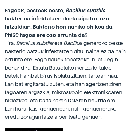
Fagoak, besteak beste,
Bacillus subtilis
bakterioa infektatzen duela aipatu duzu
hitzaldian. Bakterio hori nahiko ohikoa da.
Phi29 fagoa ere oso arrunta da?
Tira,
Bacillus subtilis
eta
Bacillus
generoko beste
bakterio batzuk infektatzen ditu, baina ez da hain
arrunta ere. Fago hauek topatzeko, bilatu egin
behar dira. Estatu Batuetako ikertzaile-talde
batek hainbat birus isolatu zituen, tartean hau.
Lan bat argitaratu zuten, eta han agertzen ziren
fagoaren argazkia, mikroskopio elektronikoaren
bidezkoa, eta baita haren DNAren neurria ere.
Lan hura ikusi genuenean, nahi genuenerako
eredu zoragarria zela pentsatu genuen.