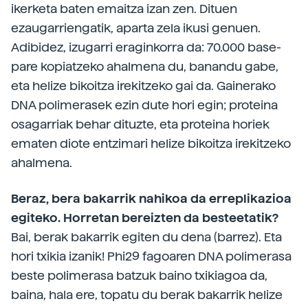
ikerketa baten emaitza izan zen. Dituen
ezaugarriengatik, aparta zela ikusi genuen.
Adibidez, izugarri eraginkorra da: 70.000 base-
pare kopiatzeko ahalmena du, banandu gabe,
eta helize bikoitza irekitzeko gai da. Gainerako
DNA polimerasek ezin dute hori egin; proteina
osagarriak behar dituzte, eta proteina horiek
ematen diote entzimari helize bikoitza irekitzeko
ahalmena.
Beraz, bera bakarrik nahikoa da erreplikazioa
egiteko. Horretan bereizten da besteetatik?
Bai, berak bakarrik egiten du dena (barrez). Eta
hori txikia izanik! Phi29 fagoaren DNA polimerasa
beste polimerasa batzuk baino txikiagoa da,
baina, hala ere, topatu du berak bakarrik helize