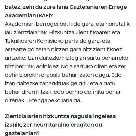
batez, zein da zure lana Gaztelaniaren Errege
Akademian (RAE)?
Akademian berrogei bat kide gara, eta horietatik
lau zientzialariak. Hizkuntza Zientifikoaren eta
Teknikoaren Komisioko partaide gara, eta
astearte goizetan biltzen gara hitz zientifikoez
aritzeko. Izan daitezke hiztegian sartu beharreko
hitz berriak, adibidez. Nola sartuko diren eta zer
definiziorekin erabaki behar izaten dugu. Edo
izan daitezke zaharkituak gelditu eta aldatu
behar diren hitzak, edo berriro definitu behar
direnak... Etengabeko lana da.
Zientzialarien hizkuntza nagusia ingelesa
izanik, zer neurritaraino eragiten du
gaztelanian?