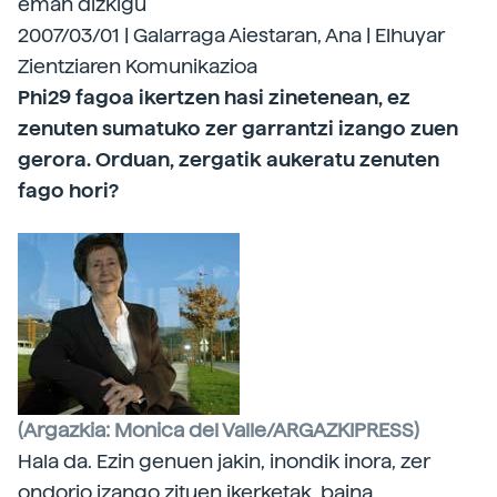
eman dizkigu"
2007/03/01 | Galarraga Aiestaran, Ana | Elhuyar
Zientziaren Komunikazioa
Phi29 fagoa ikertzen hasi zinetenean, ez
zenuten sumatuko zer garrantzi izango zuen
gerora. Orduan, zergatik aukeratu zenuten
fago hori?
(Argazkia: Monica del Valle/ARGAZKIPRESS)
Hala da. Ezin genuen jakin, inondik inora, zer
ondorio izango zituen ikerketak, baina