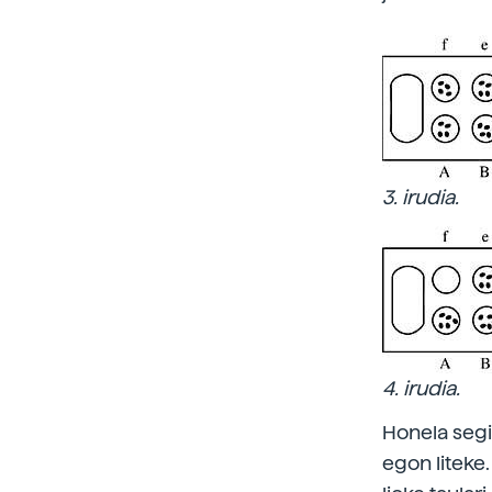
3. irudia.
4. irudia.
Honela segi
egon liteke