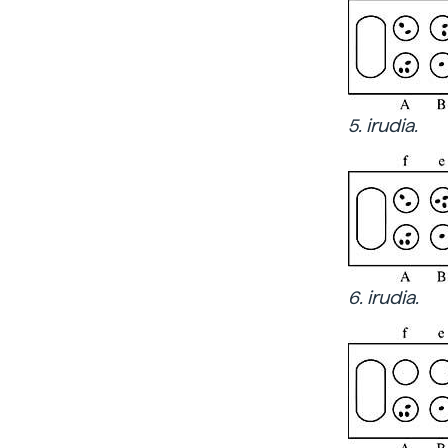
5. irudia.
6. irudia.