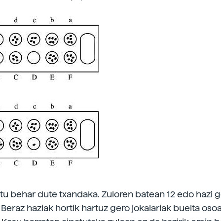
tu behar dute txandaka. Zuloren batean 12 edo hazi 
. Beraz haziak hortik hartuz gero jokalariak buelta o