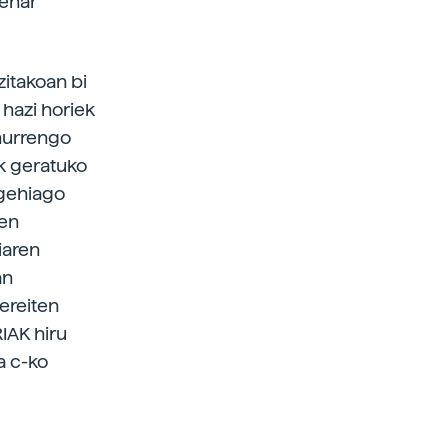
behar
zitakoan bi
 hazi horiek
 hurrengo
ik geratuko
 gehiago
uen
iaren
an
ereiten
RIAK hiru
a c-ko