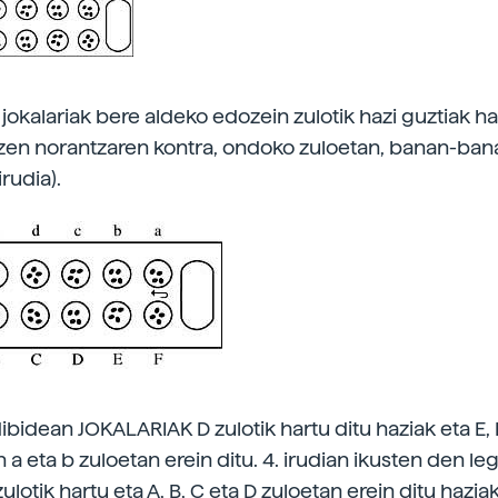
okalariak bere aldeko edozein zulotik hazi guztiak ha
tzen norantzaren kontra, ondoko zuloetan, banan-bana
irudia).
dibidean JOKALARIAK D zulotik hartu ditu haziak eta E, 
a eta b zuloetan erein ditu. 4. irudian ikusten den le
 zulotik hartu eta A, B, C eta D zuloetan erein ditu haziak