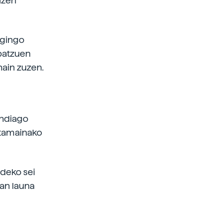
izen
egingo
 batzuen
ain zuzen.
andiago
-tamainako
ldeko sei
tan launa