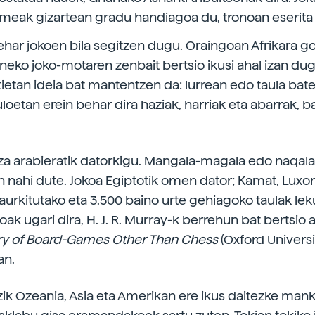
eak gizartean gradu handiagoa du, tronoan eserita
ar jokoen bila segitzen dugu. Oraingoan Afrikara go
neko joko-motaren zenbait bertsio ikusi ahal izan dug
tietan ideia bat mantentzen da: lurrean edo taula bat
loetan erein behar dira haziak, harriak eta abarrak, 
za arabieratik datorkigu. Mangala-magala edo naqala
 nahi dute. Jokoa Egiptotik omen dator; Kamat, Luxor
aurkitutako eta 3.500 baino urte gehiagoko taulak lek
ak ugari dira, H. J. R. Murray-k berrehun bat bertsio 
ory of Board-Games Other Than Chess
(Oxford Universi
an.
zik Ozeania, Asia eta Amerikan ere ikus daitezke mank