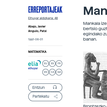
ERREPORTAJEAK
Man
Elhuyar aldizkaria: 48
Mankala ize
Abajo, Javier
bertsio guz
Angulo, Patxi
egindako zu
banan.
1991-06-01
MATEMATIKA
EU
ES
FR
EN
CA
GA
Partekatu
Brontzezko 