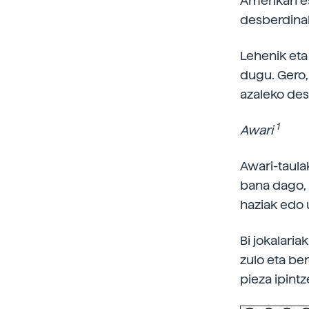
Amerikan es
desberdinak
Lehenik eta
dugu. Gero,
azaleko des
1
Awari
Awari-taula
bana dago, 
haziak edo u
Bi jokalari
zulo eta be
pieza ipintze