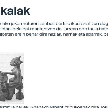
kalak
neko joko-motaren zenbait bertsio ikusi ahal izan dug
tietan ideia bat mantentzen da: lurrean edo taula bat
loetan erein behar dira haziak, harriak eta abarrak, 
estatua hauek, Ghanako Ashanti tribukoenak dira. Jok