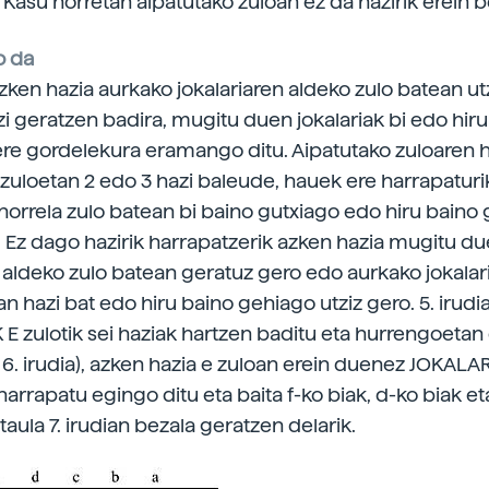
i. Kasu horretan aipatutako zuloan ez da hazirik erein 
o da
zken hazia aurkako jokalariaren aldeko zulo batean ut
zi geratzen badira, mugitu duen jokalariak bi edo hiru
ere gordelekura eramango ditu. Aipatutako zuloaren
 zuloetan 2 edo 3 hazi baleude, hauek ere harrapatur
a horrela zulo batean bi baino gutxiago edo hiru baino
e. Ez dago hazirik harrapatzerik azken hazia mugitu d
n aldeko zulo batean geratuz gero edo aurkako jokalar
n hazi bat edo hiru baino gehiago utziz gero. 5. irudi
E zulotik sei haziak hartzen baditu eta hurrengoetan 
 6. irudia), azken hazia e zuloan erein duenez JOKALA
harrapatu egingo ditu eta baita f-ko biak, d-ko biak et
 taula 7. irudian bezala geratzen delarik.