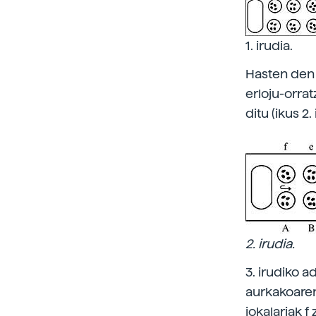
1. irudia.
Hasten den j
erloju-orra
ditu (ikus 2. 
2. irudia.
3. irudiko a
aurkakoaren 
jokalariak f