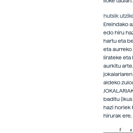
lioke taular
hutsik utzik
Ereindako a
edo hiru ha
hartu eta b
eta aurreko
lirateke et
aurkitu art
jokalariare
aldeko zuloa
JOKALARIAK 
baditu (ikus
hazi horiek 
hirurak ere,