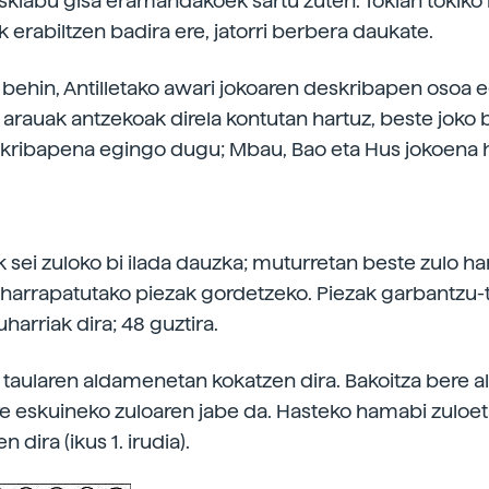
klabu gisa eramandakoek sartu zuten. Tokian tokiko 
 erabiltzen badira ere, jatorri berbera daukate.
 behin, Antilletako awari jokoaren deskribapen osoa 
 arauak antzekoak direla kontutan hartuz, beste joko
kribapena egingo dugu; Mbau, Bao eta Hus jokoena h
k sei zuloko bi ilada dauzka; muturretan beste zulo h
harrapatutako piezak gordetzeko. Piezak garbantzu
harriak dira; 48 guztira.
ak taularen aldamenetan kokatzen dira. Bakoitza bere a
re eskuineko zuloaren jabe da. Hasteko hamabi zuloe
n dira (ikus 1. irudia).