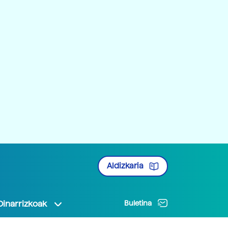
Aldizkaria
Oinarrizkoak
Buletina