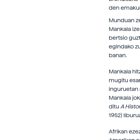
den emakum
Munduan zeh
Mankala ize
bertsio guz
egindako zu
banan.
Mankala hit
mugitu esan
inguruetan 
Mankala joko
ditu
A Hist
1952) liburu
Afrikan eze