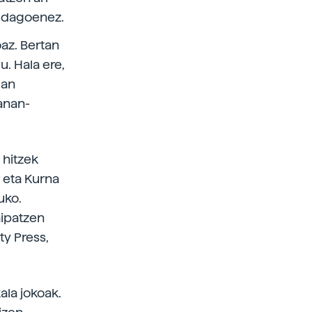
 dagoenez.
az. Bertan
u. Hala ere,
ean
banan-
 hitzek
 eta Kurna
uko.
aipatzen
ty Press,
ala jokoak.