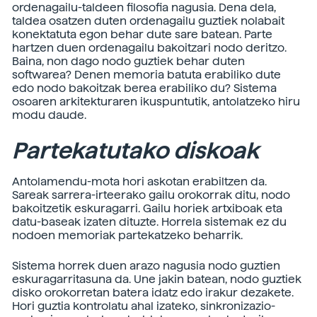
ordenagailu-taldeen filosofia nagusia. Dena dela,
taldea osatzen duten ordenagailu guztiek nolabait
konektatuta egon behar dute sare batean. Parte
hartzen duen ordenagailu bakoitzari nodo deritzo.
Baina, non dago nodo guztiek behar duten
softwarea? Denen memoria batuta erabiliko dute
edo nodo bakoitzak berea erabiliko du? Sistema
osoaren arkitekturaren ikuspuntutik, antolatzeko hiru
modu daude.
Partekatutako diskoak
Antolamendu-mota hori askotan erabiltzen da.
Sareak sarrera-irteerako gailu orokorrak ditu, nodo
bakoitzetik eskuragarri. Gailu horiek artxiboak eta
datu-baseak izaten dituzte. Horrela sistemak ez du
nodoen memoriak partekatzeko beharrik.
Sistema horrek duen arazo nagusia nodo guztien
eskuragarritasuna da. Une jakin batean, nodo guztiek
disko orokorretan batera idatz edo irakur dezakete.
Hori guztia kontrolatu ahal izateko, sinkronizazio-