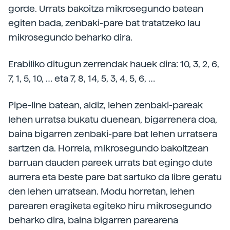
gorde. Urrats bakoitza mikrosegundo batean
egiten bada, zenbaki-pare bat tratatzeko lau
mikrosegundo beharko dira.
Erabiliko ditugun zerrendak hauek dira: 10, 3, 2, 6,
7, 1, 5, 10, … eta 7, 8, 14, 5, 3, 4, 5, 6, …
Pipe-line batean, aldiz, lehen zenbaki-pareak
lehen urratsa bukatu duenean, bigarrenera doa,
baina bigarren zenbaki-pare bat lehen urratsera
sartzen da. Horrela, mikrosegundo bakoitzean
barruan dauden pareek urrats bat egingo dute
aurrera eta beste pare bat sartuko da libre geratu
den lehen urratsean. Modu horretan, lehen
parearen eragiketa egiteko hiru mikrosegundo
beharko dira, baina bigarren parearena