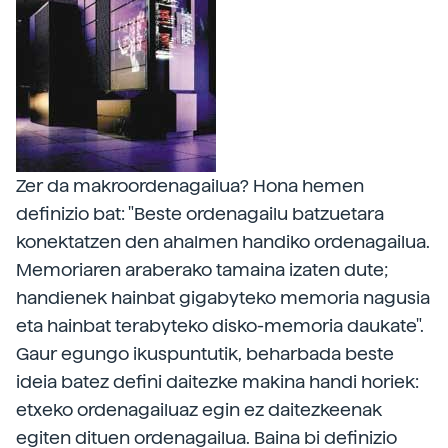
Zer da makroordenagailua? Hona hemen
definizio bat: "Beste ordenagailu batzuetara
konektatzen den ahalmen handiko ordenagailua.
Memoriaren araberako tamaina izaten dute;
handienek hainbat gigabyteko memoria nagusia
eta hainbat terabyteko disko-memoria daukate".
Gaur egungo ikuspuntutik, beharbada beste
ideia batez defini daitezke makina handi horiek:
etxeko ordenagailuaz egin ez daitezkeenak
egiten dituen ordenagailua. Baina bi definizio