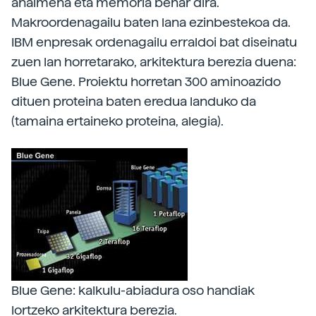
ahalmena eta memoria behar dira.
Makroordenagailu baten lana ezinbestekoa da.
IBM enpresak ordenagailu erraldoi bat diseinatu
zuen lan horretarako, arkitektura berezia duena:
Blue Gene. Proiektu horretan 300 aminoazido
dituen proteina baten eredua landuko da
(tamaina ertaineko proteina, alegia).
Blue Gene: kalkulu-abiadura oso handiak
lortzeko arkitektura berezia.