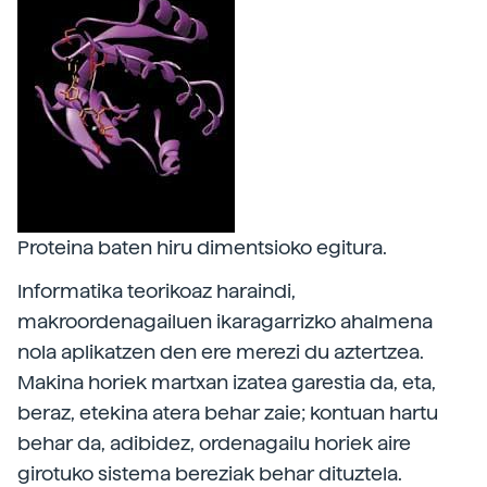
Proteina baten hiru dimentsioko egitura.
Informatika teorikoaz haraindi,
makroordenagailuen ikaragarrizko ahalmena
nola aplikatzen den ere merezi du aztertzea.
Makina horiek martxan izatea garestia da, eta,
beraz, etekina atera behar zaie; kontuan hartu
behar da, adibidez, ordenagailu horiek aire
girotuko sistema bereziak behar dituztela.