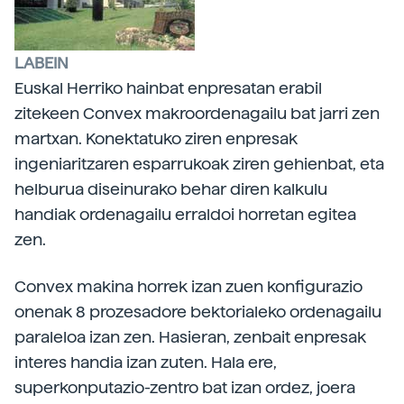
LABEIN
Euskal Herriko hainbat enpresatan erabil
zitekeen Convex makroordenagailu bat jarri zen
martxan. Konektatuko ziren enpresak
ingeniaritzaren esparrukoak ziren gehienbat, eta
helburua diseinurako behar diren kalkulu
handiak ordenagailu erraldoi horretan egitea
zen.
Convex makina horrek izan zuen konfigurazio
onenak 8 prozesadore bektorialeko ordenagailu
paraleloa izan zen. Hasieran, zenbait enpresak
interes handia izan zuten. Hala ere,
superkonputazio-zentro bat izan ordez, joera