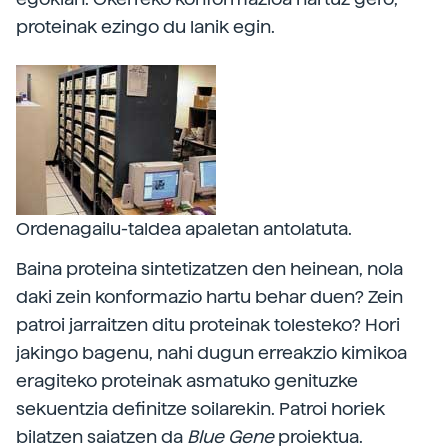
proteinak ezingo du lanik egin.
Ordenagailu-taldea apaletan antolatuta.
Baina proteina sintetizatzen den heinean, nola
daki zein konformazio hartu behar duen? Zein
patroi jarraitzen ditu proteinak tolesteko? Hori
jakingo bagenu, nahi dugun erreakzio kimikoa
eragiteko proteinak asmatuko genituzke
sekuentzia definitze soilarekin. Patroi horiek
bilatzen saiatzen da
Blue Gene
proiektua.