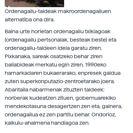
Ordenagailu-taldeak makroordenagailuen
alternatiba ona dira.
Baina urte horietan ordenagailu txikiagoak
(ordenagailu pertsonalak, besteak beste) eta
ordenagailu-taldeen ideia garatu ziren.
Pixkanaka, sareak osatzeko behar ziren
baliabideak merkatu egin ziren. 1990eko
hamarkadaren bukaerarako, enpresek galdua
zuten superkonputazio-zentroetarako joera.
Abantaila nabarmenak zituzten taldeek:
norberak kudeatzen zituen, gobernuarekiko
mendekotasuna desagertzen zen eta, gainera,
ordenagailua ez zen partitu behar. Ondorioz,
kalkulu-ahalmena handiagoa zen.