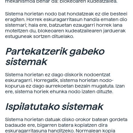
mekanismoa behar da: blokeoaren kudeatzailea.
Sistema horietan nodo bat hondatzeak ez die besteei
eragiten. Horrek eskuragarritasun handia ematen dio
sistemari; hala ere, batzuetan ezaugarri horrek lana
moteltzen du, blokeoaren kudeatzailearen jarduerak
estuguneak sortzen dituelako.
Partekatzerik gabeko
sistemak
Sistema horietan ez dago diskorik nodoentzat
eskuragarri. Horregatik, sistema horietan nodo-
kopurua ez dago aurrekoetan bezain mugatuta. Izan
ere, sistema horiek ehunka nodo izaten dituzte.
Ispilatutako sistemak
Sistema horietan datuak disko orokor batean gordeta
badaude ere, bigarren batera kopiatzen dira
eskuragarritasuna handitzeko. Normalean kopia