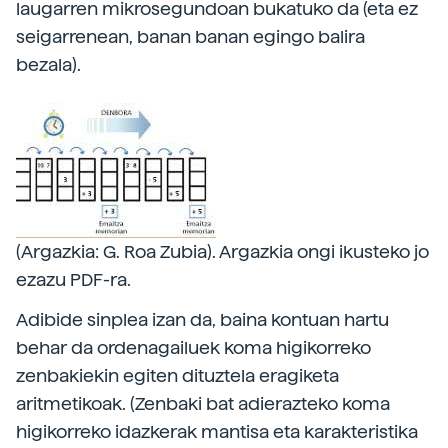
laugarren mikrosegundoan bukatuko da (eta ez
seigarrenean, banan banan egingo balira
bezala).
(Argazkia: G. Roa Zubia). Argazkia ongi ikusteko jo
ezazu PDF-ra.
Adibide sinplea izan da, baina kontuan hartu
behar da ordenagailuek koma higikorreko
zenbakiekin egiten dituztela eragiketa
aritmetikoak. (Zenbaki bat adierazteko koma
higikorreko idazkerak mantisa eta karakteristika