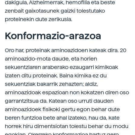
dakigula, Alzheimerrak, hemofilia eta beste
zenbait gaixotasunek gaizki tolestutako
proteinekin dute zerikusia.
Konformazio-arazoa
Oro har, proteinak aminoazidoen kateak dira. 20
aminoazido-mota daude, eta horien
sekuentziaren araberako ezaugarri kimikoak
izaten ditu proteinak. Baina kimika ez du
sekuentziak bakarrik zehazten; aldiz,
aminoazidoak espazioan non kokatzen diren oso
garrantzitsua da. Katean oso urruti dauden
aminoazidoek fisikoki gertu egon behar dute
beren funtzioa bete ahal izateko, hau da, kate
horrek hiru dimentsiotan tolestu behar du modu
egokian. Okerreko konformazioa hartuz gero,