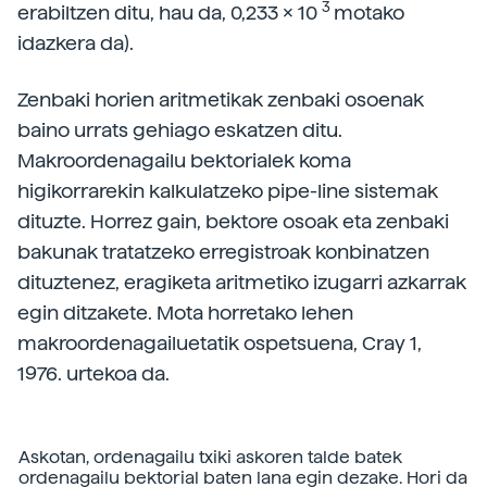
3
erabiltzen ditu, hau da, 0,233 x 10
motako
idazkera da).
Zenbaki horien aritmetikak zenbaki osoenak
baino urrats gehiago eskatzen ditu.
Makroordenagailu bektorialek koma
higikorrarekin kalkulatzeko pipe-line sistemak
dituzte. Horrez gain, bektore osoak eta zenbaki
bakunak tratatzeko erregistroak konbinatzen
dituztenez, eragiketa aritmetiko izugarri azkarrak
egin ditzakete. Mota horretako lehen
makroordenagailuetatik ospetsuena, Cray 1,
1976. urtekoa da.
Askotan, ordenagailu txiki askoren talde batek
ordenagailu bektorial baten lana egin dezake. Hori da