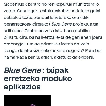
Gobernuek zentro horien kopurua murriztera jo
zuten. Gaur egun, estatu askotan horietako gutxi
batzuk dituzte, zenbait lanetarako oraindik
beharrezkoak direlako (
Blue Gene
proiektua da
adibidea). Zentro batzuk datu-base publiko
bihurtu dira, baina ikertzaile-talde gehienen joera
ordenagailu-talde pribatuak izatea da. Zein
izango da etorkizuneko aukera nagusia? Pare bat
hamarkada barru, agian, aldatuko da egoera.
Blue Gene
: txipak
erretzeko moduko
aplikazioa