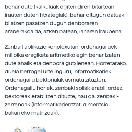
behar dute (kalkuluak egiten diren bitartean
irauten duten fitxategiak); behar ditugun datuak
bilatzen pasatzen dugun denboraren
araberakoa da, azken batean, lanaren iraupena.
Zenbait aplikazio konplexutan, ordenagailuek
milioika eragiketa aritmetiko egin behar izaten
dute ahalik eta denbora gutxienean. Horretarako,
duela berrogei urte inguru, informatikariek
ordenagailu bektorialak asmatu zituzten.
Ordenagailu horiek, zenbaki soilak erabili ordez,
bektoreak erabiltzen dituzte, hau da, zenbaki-
zerrendak (informatikarientzat, dimentsio
bakarreko matrizeak).