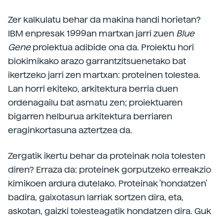
Zer kalkulatu behar da makina handi horietan?
IBM enpresak 1999an martxan jarri zuen
Blue
Gene
proiektua adibide ona da. Proiektu hori
biokimikako arazo garrantzitsuenetako bat
ikertzeko jarri zen martxan: proteinen tolestea.
Lan horri ekiteko, arkitektura berria duen
ordenagailu bat asmatu zen; proiektuaren
bigarren helburua arkitektura berriaren
eraginkortasuna aztertzea da.
Zergatik ikertu behar da proteinak nola tolesten
diren? Erraza da: proteinek gorputzeko erreakzio
kimikoen ardura dutelako. Proteinak 'hondatzen'
badira, gaixotasun larriak sortzen dira, eta,
askotan, gaizki tolesteagatik hondatzen dira. Guk