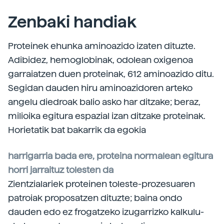
Zenbaki handiak
Proteinek ehunka aminoazido izaten dituzte.
Adibidez, hemoglobinak, odolean oxigenoa
garraiatzen duen proteinak, 612 aminoazido ditu.
Segidan dauden hiru aminoazidoren arteko
angelu diedroak balio asko har ditzake; beraz,
milioika egitura espazial izan ditzake proteinak.
Horietatik bat bakarrik da egokia
harrigarria bada ere, proteina normalean egitura
horri jarraituz tolesten da
Zientzialariek proteinen toleste-prozesuaren
patroiak proposatzen dituzte; baina ondo
dauden edo ez frogatzeko izugarrizko kalkulu-