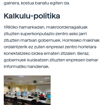
gainera, kostua banatu egiten da.
Kalkulu-politika
1980ko hamarkadan, makroordenagailuak
zituzten superkonputazio-zentro asko jarri
zituzten martxan gobernuek. Horrelako makinak
ordaintzerik ez zuten enpresei zentro horietara
konektatzeko bidea ematen zitzaien. Beraz,
gobernuek kudeatzen zituzten enpresen behar
informatiko handienak.