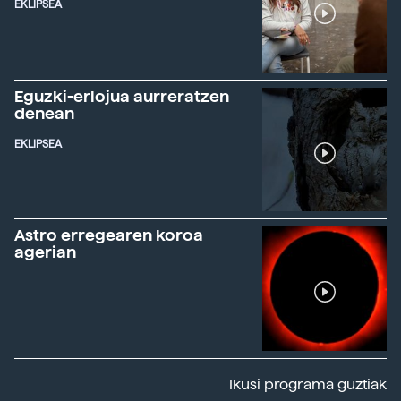
EKLIPSEA
Eguzki-erlojua aurreratzen
denean
EKLIPSEA
Astro erregearen koroa
agerian
Ikusi programa guztiak