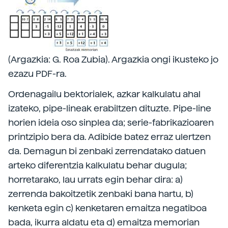
(Argazkia: G. Roa Zubia). Argazkia ongi ikusteko jo
ezazu PDF-ra.
Ordenagailu bektorialek, azkar kalkulatu ahal
izateko, pipe-lineak erabiltzen dituzte. Pipe-line
horien ideia oso sinplea da; serie-fabrikazioaren
printzipio bera da. Adibide batez erraz ulertzen
da. Demagun bi zenbaki zerrendatako datuen
arteko diferentzia kalkulatu behar dugula;
horretarako, lau urrats egin behar dira: a)
zerrenda bakoitzetik zenbaki bana hartu, b)
kenketa egin c) kenketaren emaitza negatiboa
bada, ikurra aldatu eta d) emaitza memorian