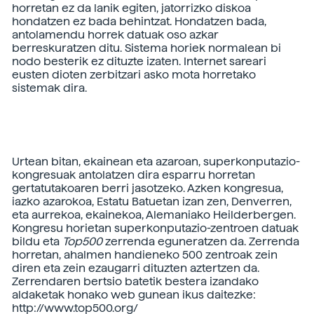
horretan ez da lanik egiten, jatorrizko diskoa
hondatzen ez bada behintzat. Hondatzen bada,
antolamendu horrek datuak oso azkar
berreskuratzen ditu. Sistema horiek normalean bi
nodo besterik ez dituzte izaten. Internet sareari
eusten dioten zerbitzari asko mota horretako
sistemak dira.
Urtean bitan, ekainean eta azaroan, superkonputazio-
kongresuak antolatzen dira esparru horretan
gertatutakoaren berri jasotzeko. Azken kongresua,
iazko azarokoa, Estatu Batuetan izan zen, Denverren,
eta aurrekoa, ekainekoa, Alemaniako Heilderbergen.
Kongresu horietan superkonputazio-zentroen datuak
bildu eta
Top500
zerrenda eguneratzen da. Zerrenda
horretan, ahalmen handieneko 500 zentroak zein
diren eta zein ezaugarri dituzten aztertzen da.
Zerrendaren bertsio batetik bestera izandako
aldaketak honako web gunean ikus daitezke:
http://www.top500.org/