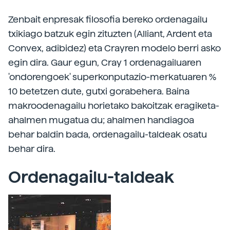
Zenbait enpresak filosofia bereko ordenagailu
txikiago batzuk egin zituzten (Alliant, Ardent eta
Convex, adibidez) eta Crayren modelo berri asko
egin dira. Gaur egun, Cray 1 ordenagailuaren
'ondorengoek' superkonputazio-merkatuaren %
10 betetzen dute, gutxi gorabehera. Baina
makroodenagailu horietako bakoitzak eragiketa-
ahalmen mugatua du; ahalmen handiagoa
behar baldin bada, ordenagailu-taldeak osatu
behar dira.
Ordenagailu-taldeak