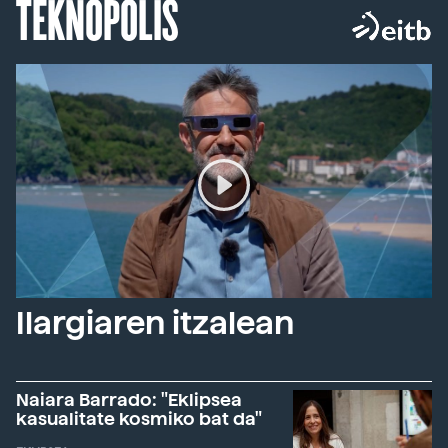
TEKNOPOLIS
Ilargiaren itzalean
Naiara Barrado: "Eklipsea
kasualitate kosmiko bat da"