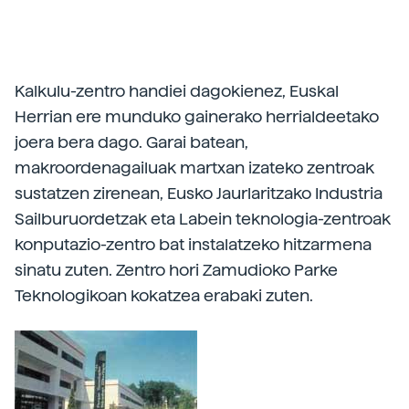
Kalkulu-zentro handiei dagokienez, Euskal
Herrian ere munduko gainerako herrialdeetako
joera bera dago. Garai batean,
makroordenagailuak martxan izateko zentroak
sustatzen zirenean, Eusko Jaurlaritzako Industria
Sailburuordetzak eta Labein teknologia-zentroak
konputazio-zentro bat instalatzeko hitzarmena
sinatu zuten. Zentro hori Zamudioko Parke
Teknologikoan kokatzea erabaki zuten.