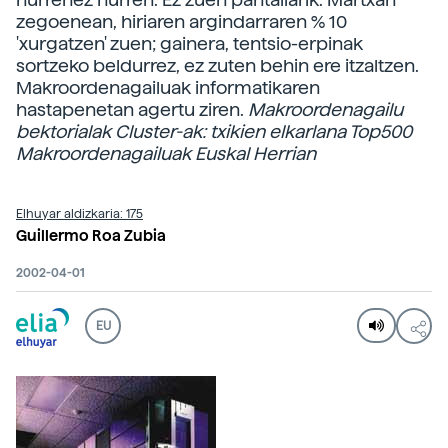
zegoenean, hiriaren argindarraren % 10
'xurgatzen' zuen; gainera, tentsio-erpinak
sortzeko beldurrez, ez zuten behin ere itzaltzen.
Makroordenagailuak informatikaren
hastapenetan agertu ziren.
Makroordenagailu
bektorialak
Cluster-ak: txikien elkarlana
Top500
Makroordenagailuak Euskal Herrian
Elhuyar aldizkaria: 175
Guillermo Roa Zubia
2002-04-01
EU