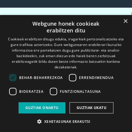
ALDIZKARIA
×
Webgune honek cookieak
erabiltzen ditu
Cookieak erabiltzen ditugu edukia, iragarkiak pertsonalizatzeko eta
gure trafikoa aztertzeko. Gure webgunearen erabilerari buruzko
informazioa ere partekatzen dugu gure publizitate- eta analisi-
bazkideekin, zuk eman diezun edo haiek beren zerbitzuak
erabiltzeagatik bildu duten beste informazio batzuekin konbina
dezaketenak.
BEHAR-BEHARREZKOA
ERRENDIMENDUA
BIDERATZEA
FUNTZIONALTASUNA
GUZTIAK ONARTU
GUZTIAK UKATU
XEHETASUNAK ERAKUTSI