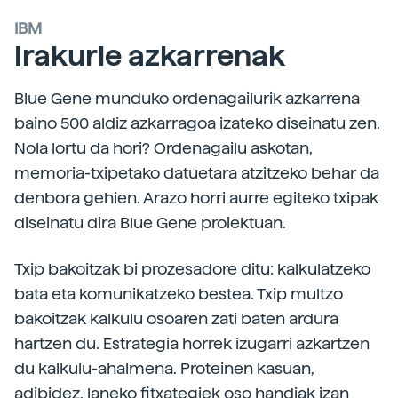
IBM
Irakurle azkarrenak
Blue Gene munduko ordenagailurik azkarrena
baino 500 aldiz azkarragoa izateko diseinatu zen.
Nola lortu da hori? Ordenagailu askotan,
memoria-txipetako datuetara atzitzeko behar da
denbora gehien. Arazo horri aurre egiteko txipak
diseinatu dira Blue Gene proiektuan.
Txip bakoitzak bi prozesadore ditu: kalkulatzeko
bata eta komunikatzeko bestea. Txip multzo
bakoitzak kalkulu osoaren zati baten ardura
hartzen du. Estrategia horrek izugarri azkartzen
du kalkulu-ahalmena. Proteinen kasuan,
adibidez, laneko fitxategiek oso handiak izan