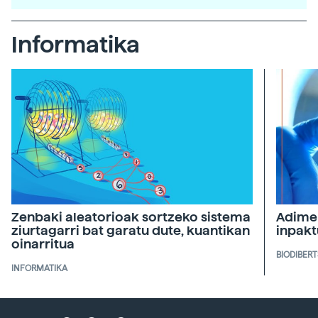
Informatika
Zenbaki aleatorioak sortzeko sistema
Adimen
ziurtagarri bat garatu dute, kuantikan
inpakt
oinarritua
BIODIBERT
INFORMATIKA