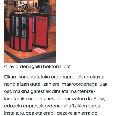
Cray ordenagailu bektorial bat.
Elkarri konektatutako ordenagailuek arrakasta
handia izan dute. Izan ere, makroordenagailuak
oso makina garestiak dira eta mantentze-
lanetarako ere diru asko behar izaten da. Aldiz,
edozein enpresak ordenagailu 'txikien' sarea
instala, kudea eta erabil dezake lan erraldoi