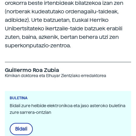
orokorra beste irtenbideak bilatzekoa izan zen
(norberak kudeatutako ordenagailu-taldeak,
adibidez). Urte batzuetan, Euskal Herriko
Unibertsitateko ikertzaile-talde batzuek erabili
zuten, baina, azkenik, bertan behera utzi zen
superkonputazio-zentroa.
Guillermo Roa Zubia
Kimikan doktorea eta Elhuyar Zientziako erredaktorea
BULETINA
Bidali zure helbide elektronikoa eta jaso asteroko buletina
zure sarrera-ontzian
Bidali