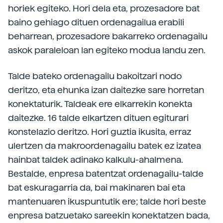
horiek egiteko. Hori dela eta, prozesadore bat
baino gehiago dituen ordenagailua erabili
beharrean, prozesadore bakarreko ordenagailu
askok paraleloan lan egiteko modua landu zen.
Talde bateko ordenagailu bakoitzari nodo
deritzo, eta ehunka izan daitezke sare horretan
konektaturik. Taldeak ere elkarrekin konekta
daitezke. 16 talde elkartzen dituen egiturari
konstelazio deritzo. Hori guztia ikusita, erraz
ulertzen da makroordenagailu batek ez izatea
hainbat taldek adinako kalkulu-ahalmena.
Bestalde, enpresa batentzat ordenagailu-talde
bat eskuragarria da, bai makinaren bai eta
mantenuaren ikuspuntutik ere; talde hori beste
enpresa batzuetako sareekin konektatzen bada,