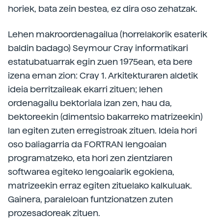
horiek, bata zein bestea, ez dira oso zehatzak.
Lehen makroordenagailua (horrelakorik esaterik
baldin badago) Seymour Cray informatikari
estatubatuarrak egin zuen 1975ean, eta bere
izena eman zion: Cray 1. Arkitekturaren aldetik
ideia berritzaileak ekarri zituen; lehen
ordenagailu bektoriala izan zen, hau da,
bektoreekin (dimentsio bakarreko matrizeekin)
lan egiten zuten erregistroak zituen. Ideia hori
oso baliagarria da FORTRAN lengoaian
programatzeko, eta hori zen zientziaren
softwarea egiteko lengoaiarik egokiena,
matrizeekin erraz egiten zituelako kalkuluak.
Gainera, paraleloan funtzionatzen zuten
prozesadoreak zituen.