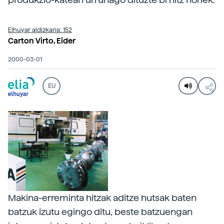
Elhuyar aldizkaria: 152
Carton Virto, Eider
2000-03-01
EU
Makina-erreminta hitzak aditze hutsak baten
batzuk izutu egingo ditu, beste batzuengan