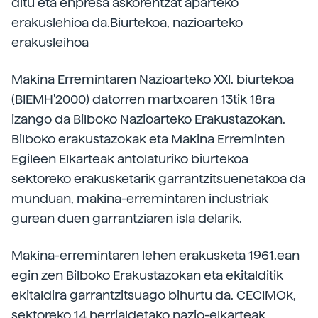
ditu eta enpresa askorentzat aparteko
erakuslehioa da.Biurtekoa, nazioarteko
erakusleihoa
Makina Erremintaren Nazioarteko XXI. biurtekoa
(BIEMH'2000) datorren martxoaren 13tik 18ra
izango da Bilboko Nazioarteko Erakustazokan.
Bilboko erakustazokak eta Makina Erreminten
Egileen Elkarteak antolaturiko biurtekoa
sektoreko erakusketarik garrantzitsuenetakoa da
munduan, makina-erremintaren industriak
gurean duen garrantziaren isla delarik.
Makina-erremintaren lehen erakusketa 1961.ean
egin zen Bilboko Erakustazokan eta ekitalditik
ekitaldira garrantzitsuago bihurtu da. CECIMOk,
sektoreko 14 herrialdetako nazio-elkarteak