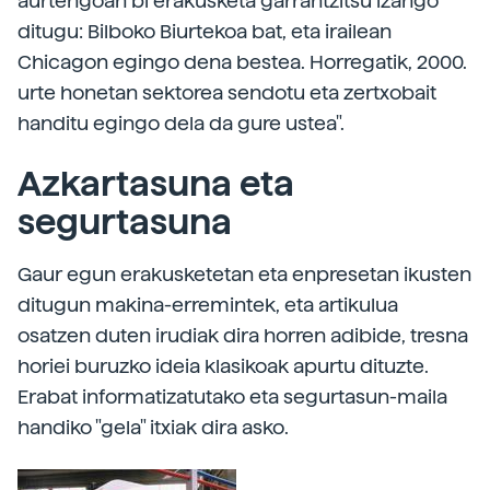
aurtengoan bi erakusketa garrantzitsu izango
ditugu: Bilboko Biurtekoa bat, eta irailean
Chicagon egingo dena bestea. Horregatik, 2000.
urte honetan sektorea sendotu eta zertxobait
handitu egingo dela da gure ustea".
Azkartasuna eta
segurtasuna
Gaur egun erakusketetan eta enpresetan ikusten
ditugun makina-erremintek, eta artikulua
osatzen duten irudiak dira horren adibide, tresna
horiei buruzko ideia klasikoak apurtu dituzte.
Erabat informatizatutako eta segurtasun-maila
handiko "gela" itxiak dira asko.