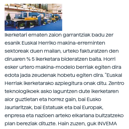
Ikerketari ematen zaion garrantziak badu zer
esanik Euskal Herriko makina-erreminten
sektoreak duen mailan, urteko fakturatzen den
diruaren % 5 ikerketara bideratzen baita. Horri
esker urtero makina-modelo berriak egiten dira
edota jada zeudenak hobetu egiten dira. "Euskal
Herriak ikerketarako azpiegitura onak ditu. Zentro
teknologikoek asko laguntzen dute ikerketaren
alor guztietan eta horrez gain, bai Eusko
Jaurlaritzak, bai Estatuak eta bai Europak,
enpresa eta nazioen arteko elkarlana bultzatzeko
plan bereziak dituzte. Hain zuzen, guk INVEMA