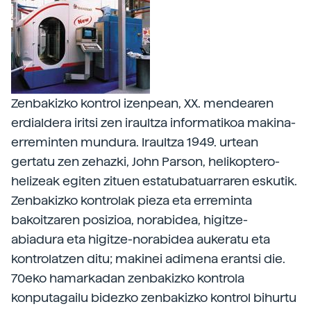
Zenbakizko kontrol izenpean, XX. mendearen
erdialdera iritsi zen iraultza informatikoa makina-
erreminten mundura. Iraultza 1949. urtean
gertatu zen zehazki, John Parson, helikoptero-
helizeak egiten zituen estatubatuarraren eskutik.
Zenbakizko kontrolak pieza eta erreminta
bakoitzaren posizioa, norabidea, higitze-
abiadura eta higitze-norabidea aukeratu eta
kontrolatzen ditu; makinei adimena erantsi die.
70eko hamarkadan zenbakizko kontrola
konputagailu bidezko zenbakizko kontrol bihurtu