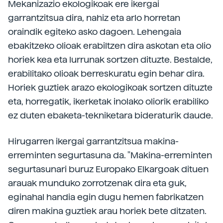
Mekanizazio ekologikoak ere ikergai
garrantzitsua dira, nahiz eta arlo horretan
oraindik egiteko asko dagoen. Lehengaia
ebakitzeko olioak erabiltzen dira askotan eta olio
horiek kea eta lurrunak sortzen dituzte. Bestalde,
erabilitako olioak berreskuratu egin behar dira.
Horiek guztiek arazo ekologikoak sortzen dituzte
eta, horregatik, ikerketak inolako oliorik erabiliko
ez duten ebaketa-tekniketara bideraturik daude.
Hirugarren ikergai garrantzitsua makina-
erreminten segurtasuna da. "Makina-erreminten
segurtasunari buruz Europako Elkargoak dituen
arauak munduko zorrotzenak dira eta guk,
eginahal handia egin dugu hemen fabrikatzen
diren makina guztiek arau horiek bete ditzaten.