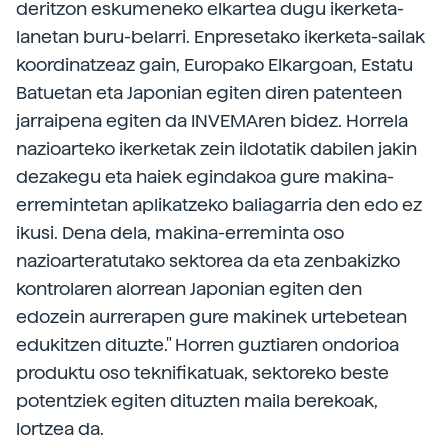
deritzon eskumeneko elkartea dugu ikerketa-
lanetan buru-belarri. Enpresetako ikerketa-sailak
koordinatzeaz gain, Europako Elkargoan, Estatu
Batuetan eta Japonian egiten diren patenteen
jarraipena egiten da INVEMAren bidez. Horrela
nazioarteko ikerketak zein ildotatik dabilen jakin
dezakegu eta haiek egindakoa gure makina-
erremintetan aplikatzeko baliagarria den edo ez
ikusi. Dena dela, makina-erreminta oso
nazioarteratutako sektorea da eta zenbakizko
kontrolaren alorrean Japonian egiten den
edozein aurrerapen gure makinek urtebetean
edukitzen dituzte." Horren guztiaren ondorioa
produktu oso teknifikatuak, sektoreko beste
potentziek egiten dituzten maila berekoak,
lortzea da.