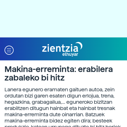
Makina-erreminta: erabilera
zabaleko bi hitz
Lanera egunero eramaten gaituen autoa, zein
ordutan bizi garen esaten digun erlojua, trena,
hegazkina, grabagailua,... eguneroko bizitzan
erabiltzen ditugun hainbat eta hainbat tresnak
makina-erreminta dute oinarrian. Batzuek
makina-erreminta bidez egiten dira; besteek
produkzio-katean urrunago dituzte bi hitz horiek.