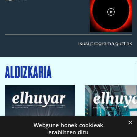
Ikusi programa guztiak
ALDIZKARIA
×
Webgune honek cookieak
erabiltzen ditu