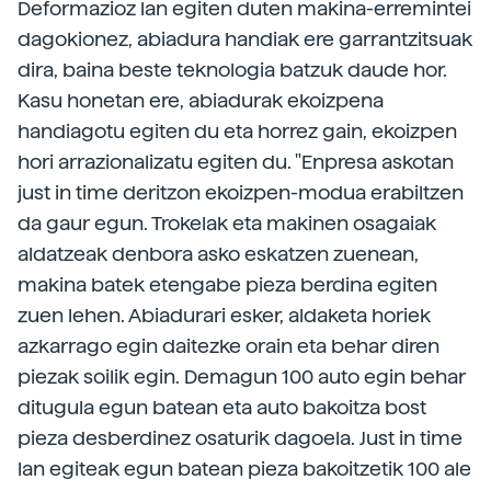
Deformazioz lan egiten duten makina-erremintei
dagokionez, abiadura handiak ere garrantzitsuak
dira, baina beste teknologia batzuk daude hor.
Kasu honetan ere, abiadurak ekoizpena
handiagotu egiten du eta horrez gain, ekoizpen
hori arrazionalizatu egiten du. "Enpresa askotan
just in time deritzon ekoizpen-modua erabiltzen
da gaur egun. Trokelak eta makinen osagaiak
aldatzeak denbora asko eskatzen zuenean,
makina batek etengabe pieza berdina egiten
zuen lehen. Abiadurari esker, aldaketa horiek
azkarrago egin daitezke orain eta behar diren
piezak soilik egin. Demagun 100 auto egin behar
ditugula egun batean eta auto bakoitza bost
pieza desberdinez osaturik dagoela. Just in time
lan egiteak egun batean pieza bakoitzetik 100 ale