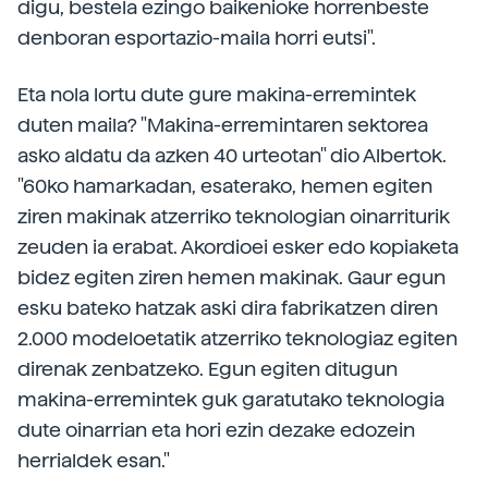
digu, bestela ezingo baikenioke horrenbeste
denboran esportazio-maila horri eutsi".
Eta nola lortu dute gure makina-erremintek
duten maila? "Makina-erremintaren sektorea
asko aldatu da azken 40 urteotan" dio Albertok.
"60ko hamarkadan, esaterako, hemen egiten
ziren makinak atzerriko teknologian oinarriturik
zeuden ia erabat. Akordioei esker edo kopiaketa
bidez egiten ziren hemen makinak. Gaur egun
esku bateko hatzak aski dira fabrikatzen diren
2.000 modeloetatik atzerriko teknologiaz egiten
direnak zenbatzeko. Egun egiten ditugun
makina-erremintek guk garatutako teknologia
dute oinarrian eta hori ezin dezake edozein
herrialdek esan."