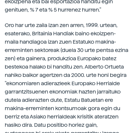
ekoizpena eta bai esportazioa handitu egin
genituen, % 7 eta % 5 hurrenez hurren."
Oro har urte zaila izan zen arren, 1999. urtean,
esaterako, Britainia Handiak baino ekoizpen-
maila handiagoa izan zuen Estatuko makina-
erreminten sektoreak (duela 30 urte pentsa ezina
zen) eta gainera, produkzioa Europako batez
bestekoa halako bi handitu zen. Alberto Ortueta
nahiko baikor agertzen da 2000. urte honi begira
"ekonomiaren adierazleek Europako Herrialde
garrantzitsuenen ekonomiak hazten jarraituko
dutela adierazten dute, Estatu Batuetan ere
makina-erreminten kontsumoak gora egin du
berriz eta Asiako herrialdeak krisitik ateratzen
hasiko dira. Datu positibo horiez gain,