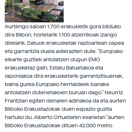
Aurtengo saioan 1.700 erakusletik gora bilduko
dira Bilbon, horietarik 1.100 atzerrikoak izango
direlarik. Datuok erakusketak nazioartean ospea
eta garrantzia duela adierazten dute. "Europako
elkarte guztiek antolatzen dugun EMO
erakusketaz gain, Estatu Batuetakoa eta
Japoniakoa dira erakusketarik garrantzitsuenak,
baina gurea Europako herrialdeek banaka
antolatzen dutenetakoen buruan dago." Neurriz
Frantzian egiten denaren adinakoa da eta aurten
Bilboko Erakustazokak duen espazio guztia
hartuko du. Alberto Ortuetaren esanetan "aurten
Bilboko Erakustazokak dituen 42.000 metro