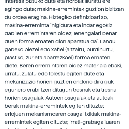
interesa piztuko dute eta norbait liluratu ere
egingo dute; makina-erremintak guztion bizitzan
du ordea eragina. Hiztegiko definizioari so,
makina-erreminta "higidura eta indar egokiz
dabilen erremintaren bidez, lehengaiari behar
duen forma ematen dion aparatua da". Landu
gabeko piezei edo xaflei (altzairu, burdinurtu,
plastiko, zur eta abarrezkoei) forma ematen
diete. Beren erremintaren bidez materiala ebaki,
urratu, zulatu edo tolestu egiten dute eta
mekanizazio horien guztien ondorio dira guk
egunero erabiltzen ditugun tresnak eta tresna
horien osagaiak. Autoen osagaiak eta autoak
berak makina-erremintek egiten dituzte;
erlojuen mekanismoaren osagai txikiak makina-
erremintek egiten dituzte; irrati-grabagailuaren