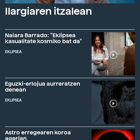
Ilargiaren itzalean
Naiara Barrado: "Eklipsea
kasualitate kosmiko bat da"
EKLIPSEA
Eguzki-erlojua aurreratzen
denean
EKLIPSEA
Astro erregearen koroa
agerian