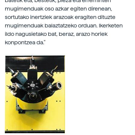
batetik eta, bestetik, pieza eta erreminten
mugimenduak oso azkar egiten direnean,
sortutako inertziek arazoak eragiten dituzte
mugimenduak balaztatzeko orduan. Ikerketen
ildo nagusietako bat, beraz, arazo horiek
konpontzea da."