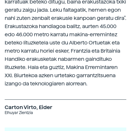
karratuak beteko ditugu, baina erakustazoka txiki
geratu zaigu jada. Leku faltagatik, hemen egon
nahi zuten zenbait erakusle kanpoan geratu dira".
Erakustazoka handiagoa balitz, aurten 45.000
edo 46.000 metro karratu makina-erremintez
beteko lituzketela uste du Alberto Ortuetak eta
metro karratu horiei esker, Frantzia eta Britainia
Handiko erakusketak nabarmen gaindituko
lituzkete. Hala eta guztiz, Makina Erremintaren
XXI. Biurtekoa azken urtetako garrantzitsuena
izango da teknologiaren alorrean.
Carton Virto, Eider
Elhuyar Zientzia