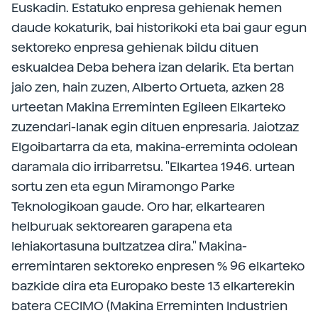
Euskadin. Estatuko enpresa gehienak hemen
daude kokaturik, bai historikoki eta bai gaur egun
sektoreko enpresa gehienak bildu dituen
eskualdea Deba behera izan delarik. Eta bertan
jaio zen, hain zuzen, Alberto Ortueta, azken 28
urteetan Makina Erreminten Egileen Elkarteko
zuzendari-lanak egin dituen enpresaria. Jaiotzaz
Elgoibartarra da eta, makina-erreminta odolean
daramala dio irribarretsu. "Elkartea 1946. urtean
sortu zen eta egun Miramongo Parke
Teknologikoan gaude. Oro har, elkartearen
helburuak sektorearen garapena eta
lehiakortasuna bultzatzea dira." Makina-
erremintaren sektoreko enpresen % 96 elkarteko
bazkide dira eta Europako beste 13 elkarterekin
batera CECIMO (Makina Erreminten Industrien