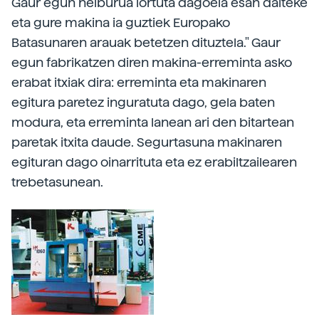
Gaur egun helburua lortuta dagoela esan daiteke
eta gure makina ia guztiek Europako
Batasunaren arauak betetzen dituztela." Gaur
egun fabrikatzen diren makina-erreminta asko
erabat itxiak dira: erreminta eta makinaren
egitura paretez inguratuta dago, gela baten
modura, eta erreminta lanean ari den bitartean
paretak itxita daude. Segurtasuna makinaren
egituran dago oinarrituta eta ez erabiltzailearen
trebetasunean.