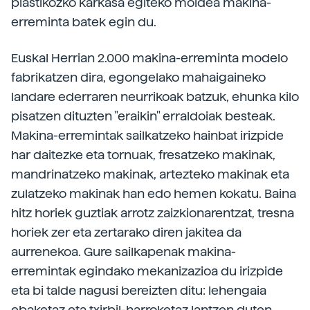
plastikozko karkasa egiteko moldea makina-
erreminta batek egin du.
Euskal Herrian 2.000 makina-erreminta modelo
fabrikatzen dira, egongelako mahaigaineko
landare ederraren neurrikoak batzuk, ehunka kilo
pisatzen dituzten "eraikin" erraldoiak besteak.
Makina-erremintak sailkatzeko hainbat irizpide
har daitezke eta tornuak, fresatzeko makinak,
mandrinatzeko makinak, artezteko makinak eta
zulatzeko makinak han edo hemen kokatu. Baina
hitz horiek guztiak arrotz zaizkionarentzat, tresna
horiek zer eta zertarako diren jakitea da
aurrenekoa. Gure sailkapenak makina-
erremintak egindako mekanizazioa du irizpide
eta bi talde nagusi bereizten ditu: lehengaia
ebaketaz eta txirbil-harroketaz lantzen duten