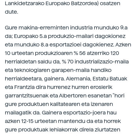
Lankidetzarako Europako Batzordea) osatzen
dute.
Gure makina-erreminten industria munduko 9.a
da; Europako 5.a produkzio-mailari dagokionez
eta munduko 8.a esportazioei dagokienez. Azken
10 urteetan produkzioaren % 56 atzerriko 120
herrialdetan saldu da, % 70 industrializazio-maila
eta teknologiaren garapen-maila handiko
herrialdeetara, gainera. Alemania, Estatu Batuak
eta Frantzia dira hurrenez hurren eroslerik
garrantzitsuenak eta Albertoren esanetan "hori
gure produktuen kalitatearen eta izenaren
mailagatik da. Gainera esportazio-joera hau
azken 12-15 urteetan mantendu da eta horrek
gure produktuak lehiakorrak direla ziurtatzen