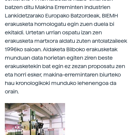
batzen ditu Makina Erreminten Industrien
Lankidetzarako Europako Batzordeak, BIEMH
erakusketa homologatu egin zuen duela bi
ekitaldi. Urtetan urrian ospatu izan zen
erakusketa martxora aldatu zuten antolatzaileek
1996ko saioan. Aldaketa Bilboko erakusketak
munduan data horietan egiten ziren beste
erakusketekin bat egin ez zezan proposatu zen
eta horri esker, makina-erremintaren biurteko
hau kronologikoki munduko lehenengoa da
orain.