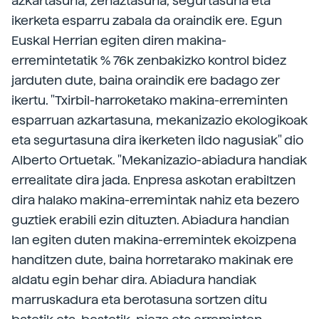
azkartasuna, zehaztasuna, segurtasuna eta
ikerketa esparru zabala da oraindik ere. Egun
Euskal Herrian egiten diren makina-
erremintetatik % 76k zenbakizko kontrol bidez
jarduten dute, baina oraindik ere badago zer
ikertu. "Txirbil-harroketako makina-erreminten
esparruan azkartasuna, mekanizazio ekologikoak
eta segurtasuna dira ikerketen ildo nagusiak" dio
Alberto Ortuetak. "Mekanizazio-abiadura handiak
errealitate dira jada. Enpresa askotan erabiltzen
dira halako makina-erremintak nahiz eta bezero
guztiek erabili ezin dituzten. Abiadura handian
lan egiten duten makina-erremintek ekoizpena
handitzen dute, baina horretarako makinak ere
aldatu egin behar dira. Abiadura handiak
marruskadura eta berotasuna sortzen ditu