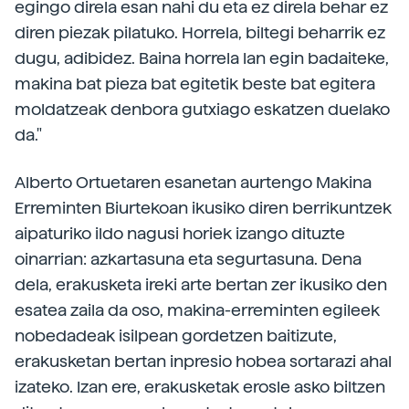
egingo direla esan nahi du eta ez direla behar ez
diren piezak pilatuko. Horrela, biltegi beharrik ez
dugu, adibidez. Baina horrela lan egin badaiteke,
makina bat pieza bat egitetik beste bat egitera
moldatzeak denbora gutxiago eskatzen duelako
da."
Alberto Ortuetaren esanetan aurtengo Makina
Erreminten Biurtekoan ikusiko diren berrikuntzek
aipaturiko ildo nagusi horiek izango dituzte
oinarrian: azkartasuna eta segurtasuna. Dena
dela, erakusketa ireki arte bertan zer ikusiko den
esatea zaila da oso, makina-erreminten egileek
nobedadeak isilpean gordetzen baitizute,
erakusketan bertan inpresio hobea sortarazi ahal
izateko. Izan ere, erakusketak erosle asko biltzen