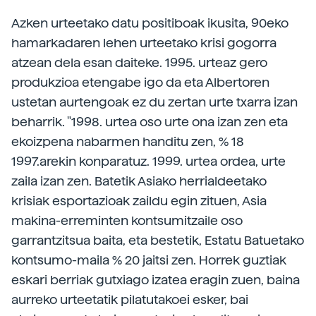
Azken urteetako datu positiboak ikusita, 90eko
hamarkadaren lehen urteetako krisi gogorra
atzean dela esan daiteke. 1995. urteaz gero
produkzioa etengabe igo da eta Albertoren
ustetan aurtengoak ez du zertan urte txarra izan
beharrik. "1998. urtea oso urte ona izan zen eta
ekoizpena nabarmen handitu zen, % 18
1997.arekin konparatuz. 1999. urtea ordea, urte
zaila izan zen. Batetik Asiako herrialdeetako
krisiak esportazioak zaildu egin zituen, Asia
makina-erreminten kontsumitzaile oso
garrantzitsua baita, eta bestetik, Estatu Batuetako
kontsumo-maila % 20 jaitsi zen. Horrek guztiak
eskari berriak gutxiago izatea eragin zuen, baina
aurreko urteetatik pilatutakoei esker, bai