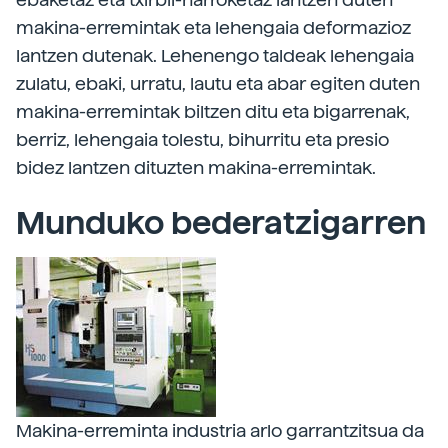
makina-erremintak eta lehengaia deformazioz
lantzen dutenak. Lehenengo taldeak lehengaia
zulatu, ebaki, urratu, lautu eta abar egiten duten
makina-erremintak biltzen ditu eta bigarrenak,
berriz, lehengaia tolestu, bihurritu eta presio
bidez lantzen dituzten makina-erremintak.
Munduko bederatzigarren
Makina-erreminta industria arlo garrantzitsua da