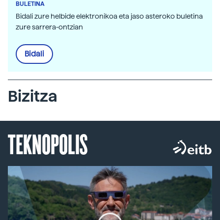
BULETINA
Bidali zure helbide elektronikoa eta jaso asteroko buletina
zure sarrera-ontzian
Bidali
Bizitza
TEKNOPOLIS