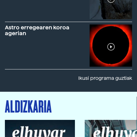
Astro erregearen koroa
agerian
Ikusi programa guztiak
ALDIZKARIA