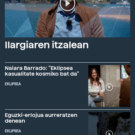
Ilargiaren itzalean
Naiara Barrado: "Eklipsea
kasualitate kosmiko bat da"
EKLIPSEA
Eguzki-erlojua aurreratzen
denean
EKLIPSEA