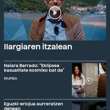
Ilargiaren itzalean
Naiara Barrado: "Eklipsea
kasualitate kosmiko bat da"
EKLIPSEA
Eguzki-erlojua aurreratzen
denean