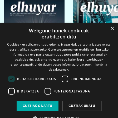
×
Webgune honek cookieak
erabiltzen ditu
Cookieak erabiltzen ditugu edukia, iragarkiak pertsonalizatzeko eta
gure trafikoa aztertzeko. Gure webgunearen erabilerari buruzko
informazioa ere partekatzen dugu gure publizitate- eta analisi-
bazkideekin, zuk eman diezun edo haiek beren zerbitzuak
erabiltzeagatik bildu duten beste informazio batzuekin konbina
dezaketenak.
BEHAR-BEHARREZKOA
ERRENDIMENDUA
BIDERATZEA
FUNTZIONALTASUNA
2026ko eka. 1a
2026ko mar. 1a
GUZTIAK ONARTU
GUZTIAK UKATU