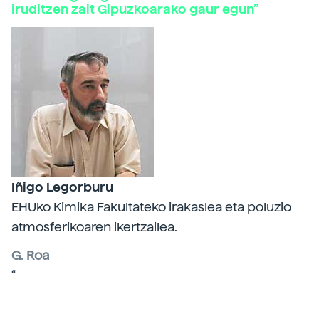
iruditzen zait Gipuzkoarako gaur egun”
Iñigo Legorburu
EHUko Kimika Fakultateko irakaslea eta poluzio
atmosferikoaren ikertzailea.
G. Roa
“
Errausketak baditu alde txarrak, baina dauden
aukeretatik garatuena eta errentagarriena da
oraingoz.