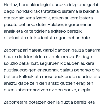
Hortaz, hondakindegiei buruzko irizpidea garbi
dago: hondakinak tratatzeko sistema ia bakarra
eta zabalduena izatetik, azken aukera izatera
pasatu beharko dute. Halaber, ingurumenari
ahalik eta kalte txikiena egiteko bereziki
diseinatuta eta kudeatuta egon behar dute.
Zaborraz ari garela, garbi dagoen gauza bakarra
hauxe da: irtenbidea ez dela erraza. Ez dago
soluzio bakar bat, seguruenik dauden aukera
guztiak edo gehientsuenak baliatu beharko dira,
betiere kalteak eta mesedeak ondo neurtuz, eta
ahaztu gabe zein den arazo gutxien eragiten
duen zaborra: sortzen ez den horixe, alegia.
Zaborretara botatzen den ia guztia bereizi eta