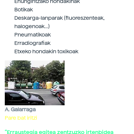
Ehungintzako hondakinak
Botikak
Deskarga-lanparak (fluoreszenteak,
halogenoak...)
Pneumatikoak
Erradiografiak
Etxeko hondakin toxikoak
A. Galarraga
Pare bat iritzi
“Erraustegia egitea zentzuzko irtenbidea