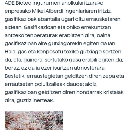
ADE Biotec ingurumen aholkularitzarako
enpresako Mikel Alberdi ingeniariaren iritziz,
gasifikazioak abantaila ugari ditu errausketaren
aldean. Gasifikazioan eta ohiko errekuntzan
antzeko tenperaturak erabiltzen dira, baina
gasifikazioan aire gutxiagorekin egiten da lan.
Hala, gas eta konposatu toxiko gutxiago sortzen
da, eta, gainera, sortutako gasa erabili egiten da;
beraz, ez da ia ezer isurtzen atmosferara.
Bestetik, erraustegietan gelditzen diren zepa eta
errautsetan poluitzaileak daude; aldiz,
gasifikazioan gelditzen diren hondarrak kristalak
dira, guztiz inerteak.