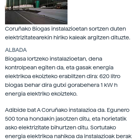
Coruñako Biogas instalazioetan sortzen duten
elektrizitatearekin hiriko kaleak argitzen dituzte.
ALBADA
Biogasa lortzeko instalazioetan, dena
kontrolpean egiten da, eta gasak energia
elektrikoa ekoizteko erabiltzen dira: 620 litro
biogas behar dira gutxi gorabehera 1 kW h
energia elektriko ekoizteko.
Adibide bat A Coruñako instalazioa da. Egunero
500 tona hondakin jasotzen ditu, eta horietatik
asko elektrizitate bihurtzen ditu. Sortutako
energia elektrikoa nahikoa da instalazioak berak