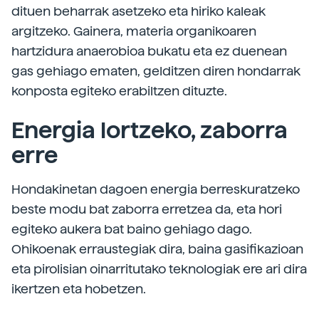
dituen beharrak asetzeko eta hiriko kaleak
argitzeko. Gainera, materia organikoaren
hartzidura anaerobioa bukatu eta ez duenean
gas gehiago ematen, gelditzen diren hondarrak
konposta egiteko erabiltzen dituzte.
Energia lortzeko, zaborra
erre
Hondakinetan dagoen energia berreskuratzeko
beste modu bat zaborra erretzea da, eta hori
egiteko aukera bat baino gehiago dago.
Ohikoenak erraustegiak dira, baina gasifikazioan
eta pirolisian oinarritutako teknologiak ere ari dira
ikertzen eta hobetzen.