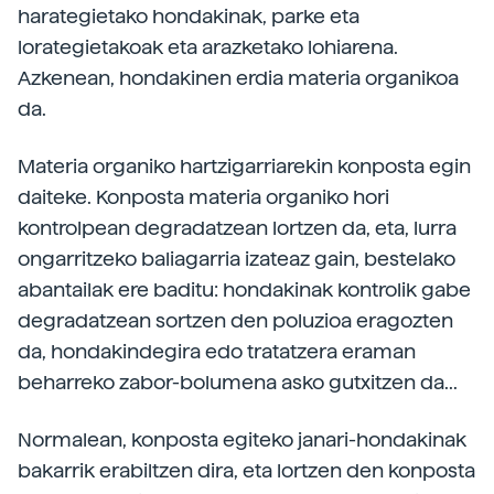
harategietako hondakinak, parke eta
lorategietakoak eta arazketako lohiarena.
Azkenean, hondakinen erdia materia organikoa
da.
Materia organiko hartzigarriarekin konposta egin
daiteke. Konposta materia organiko hori
kontrolpean degradatzean lortzen da, eta, lurra
ongarritzeko baliagarria izateaz gain, bestelako
abantailak ere baditu: hondakinak kontrolik gabe
degradatzean sortzen den poluzioa eragozten
da, hondakindegira edo tratatzera eraman
beharreko zabor-bolumena asko gutxitzen da...
Normalean, konposta egiteko janari-hondakinak
bakarrik erabiltzen dira, eta lortzen den konposta