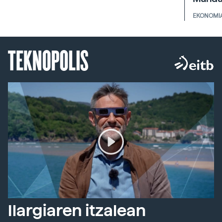
EKONOMI
TEKNOPOLIS
Ilargiaren itzalean