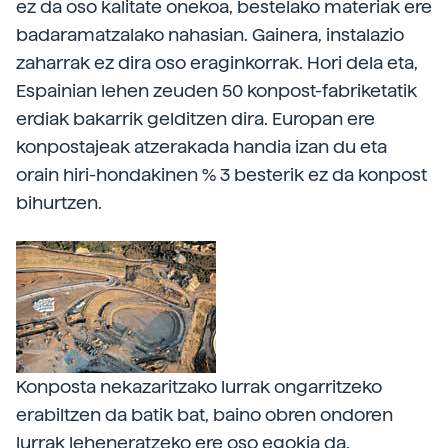
ez da oso kalitate onekoa, bestelako materiak ere
badaramatzalako nahasian. Gainera, instalazio
zaharrak ez dira oso eraginkorrak. Hori dela eta,
Espainian lehen zeuden 50 konpost-fabriketatik
erdiak bakarrik gelditzen dira. Europan ere
konpostajeak atzerakada handia izan du eta
orain hiri-hondakinen % 3 besterik ez da konpost
bihurtzen.
Konposta nekazaritzako lurrak ongarritzeko
erabiltzen da batik bat, baino obren ondoren
lurrak leheneratzeko ere oso egokia da.