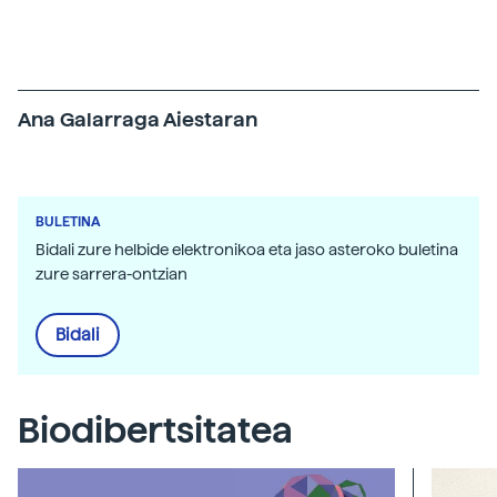
hondakinen kudeaketa.”
Ana Galarraga Aiestaran
Elhuyar Zientzia
BULETINA
Bidali zure helbide elektronikoa eta jaso asteroko buletina
zure sarrera-ontzian
Bidali
Biodibertsitatea