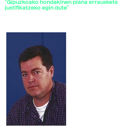
“Gipuzkoako hondakinen plana errausketa
justifikatzeko egin dute”
Juantxo Lopez de Uralde