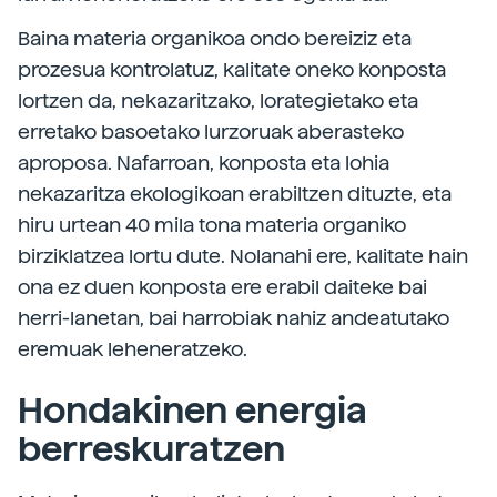
Baina materia organikoa ondo bereiziz eta
prozesua kontrolatuz, kalitate oneko konposta
lortzen da, nekazaritzako, lorategietako eta
erretako basoetako lurzoruak aberasteko
aproposa. Nafarroan, konposta eta lohia
nekazaritza ekologikoan erabiltzen dituzte, eta
hiru urtean 40 mila tona materia organiko
birziklatzea lortu dute. Nolanahi ere, kalitate hain
ona ez duen konposta ere erabil daiteke bai
herri-lanetan, bai harrobiak nahiz andeatutako
eremuak leheneratzeko.
Hondakinen energia
berreskuratzen