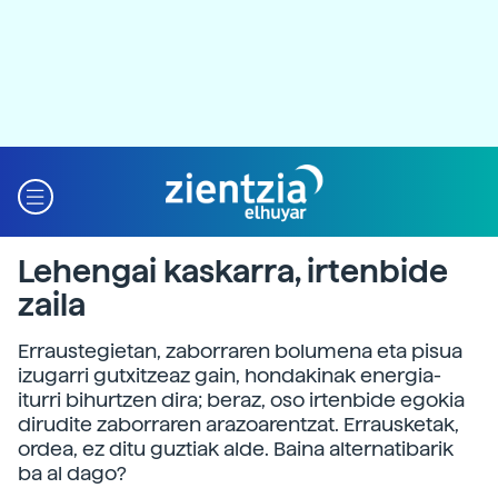
Lehengai kaskarra, irtenbide
zaila
Erraustegietan, zaborraren bolumena eta pisua
izugarri gutxitzeaz gain, hondakinak energia-
iturri bihurtzen dira; beraz, oso irtenbide egokia
dirudite zaborraren arazoarentzat. Errausketak,
ordea, ez ditu guztiak alde. Baina alternatibarik
ba al dago?