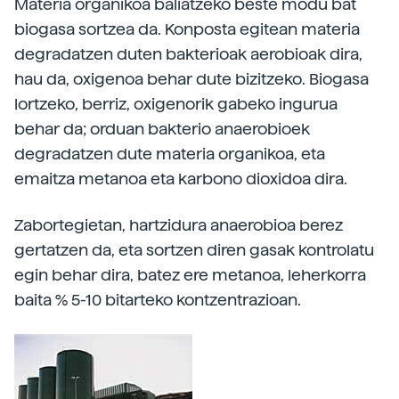
Materia organikoa baliatzeko beste modu bat
biogasa sortzea da. Konposta egitean materia
degradatzen duten bakterioak aerobioak dira,
hau da, oxigenoa behar dute bizitzeko. Biogasa
lortzeko, berriz, oxigenorik gabeko ingurua
behar da; orduan bakterio anaerobioek
degradatzen dute materia organikoa, eta
emaitza metanoa eta karbono dioxidoa dira.
Zabortegietan, hartzidura anaerobioa berez
gertatzen da, eta sortzen diren gasak kontrolatu
egin behar dira, batez ere metanoa, leherkorra
baita % 5-10 bitarteko kontzentrazioan.