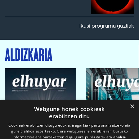
Ikusi programa guztiak
ALDIZKARIA
×
Webgune honek cookieak
erabiltzen ditu
Cookieak erabiltzen ditugu edukia, iragarkiak pertsonalizatzeko eta
gure trafikoa aztertzeko. Gure webgunearen erabilerari buruzko
informazioa ere partekatzen dugu gure publizitate- eta analisi-