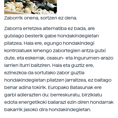
Zaborrik onena, sortzen ez dena.
Zaborra erretzea alternatiba ez bada, are
gutxiago besterik gabe hondakindegietan
pilatzea. Hala ere, egungo hondakindegi
kontrolatuek lehengo zabortegien antza gutxi
dute, eta eskerrak, osasun- eta ingurumen-arazo
larrien iturri baitziren. Hala eta guztiz ere,
ezinezkoa da sortutako zabor guztia
hondakindegietan pilatzen jarraitzea, ez baitago
behar adina tokirik. Europako Batasunak ere
garbi adierazten du: berreskuratu, birziklatu
edota energetikoki baliarazi ezin diren hondarrak
bakarrik jasoko dira hondakindegietan.