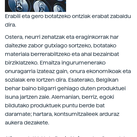
Erabili eta gero botatzeko ontziak erabat zabaldu
dira.
Ostera, neurri zehatzak eta eraginkorrak har
daitezke zabor gutxiago sortzeko, botatako
materiala berrerabiltzeko eta ahal bezainbat
birziklatzeko. Emaitza ingurumenerako
onuragarria izateaz gain, onura ekonomikoak eta
sozialak ere lortzen dira. Esaterako, Belgikan
behar baino bilgarri gehiago duten produktuei
isuna jartzen zaie. Alemanian, berriz, egoki
bildutako produktuek puntu berde bat
daramate; hartara, kontsumitzaileek arduraz
aukera dezakete.