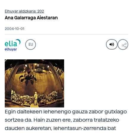
Elhuyar aldizkaria: 202
Ana Galarraga Aiestaran
2004-10-01
EU
Egin daitekeen lehenengo gauza zabor gutxiago
sortzea da. Hain zuzen ere, zaborra tratatzeko
dauden aukeretan, lehentasun-zerrenda bat