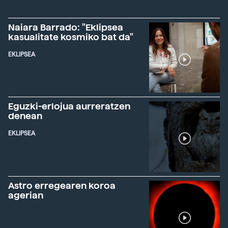
Naiara Barrado: "Eklipsea
kasualitate kosmiko bat da"
EKLIPSEA
Eguzki-erlojua aurreratzen
denean
EKLIPSEA
Astro erregearen koroa
agerian