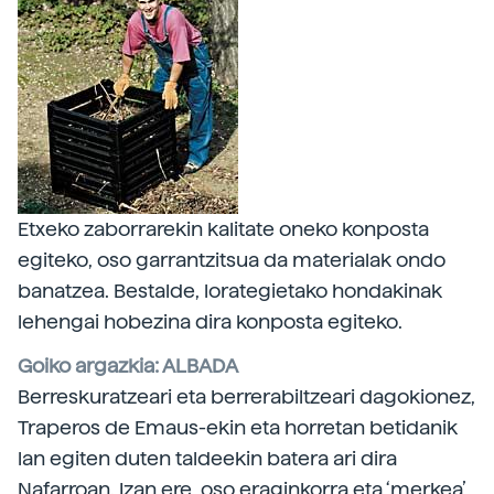
Etxeko zaborrarekin kalitate oneko konposta
egiteko, oso garrantzitsua da materialak ondo
banatzea. Bestalde, lorategietako hondakinak
lehengai hobezina dira konposta egiteko.
Goiko argazkia: ALBADA
Berreskuratzeari eta berrerabiltzeari dagokionez,
Traperos de Emaus-ekin eta horretan betidanik
lan egiten duten taldeekin batera ari dira
Nafarroan. Izan ere, oso eraginkorra eta ‘merkea’