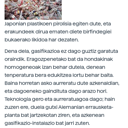
Japonian plastikoen pirolisia egiten dute, eta
erakundeek dirua ematen diete birfindegiei
bukaerako likidoa har dezaten.
Dena dela, gasifikazioa ez dago guztiz garatuta
oraindik. Eragozpenetako bat da hondakinak
homogeneoak izan behar dutela, denean
tenperatura bera edukitzea lortu behar baita.
Baina horretan asko aurreratu dute azkenaldian,
eta dagoeneko gaindituta dago arazo hori.
Teknologia gero eta aurreratuagoa dago; hain
zuzen ere, duela gutxi Alemanian errausketa-
planta bat jartzekotan ziren, eta azkenean
gasifikazio-instalazio bat jarri zuten.