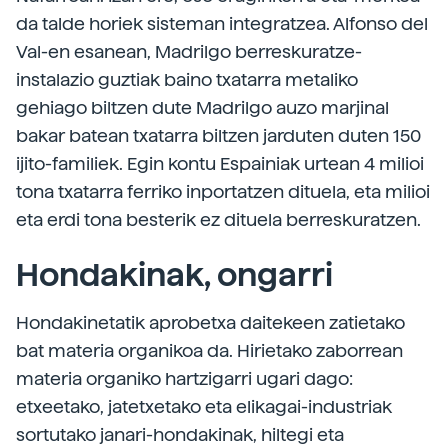
da talde horiek sisteman integratzea. Alfonso del
Val-en esanean, Madrilgo berreskuratze-
instalazio guztiak baino txatarra metaliko
gehiago biltzen dute Madrilgo auzo marjinal
bakar batean txatarra biltzen jarduten duten 150
ijito-familiek. Egin kontu Espainiak urtean 4 milioi
tona txatarra ferriko inportatzen dituela, eta milioi
eta erdi tona besterik ez dituela berreskuratzen.
Hondakinak, ongarri
Hondakinetatik aprobetxa daitekeen zatietako
bat materia organikoa da. Hirietako zaborrean
materia organiko hartzigarri ugari dago:
etxeetako, jatetxetako eta elikagai-industriak
sortutako janari-hondakinak, hiltegi eta