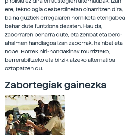
pirolisia ez dira erraustegien alternatibak. Izan
ere, teknologia desberdinetan oinarritzen dira,
baina guztiek erregaiaren horniketa etengabea
behar dute funtziona dezaten. Hau da,
zaborraren beharra dute, eta zenbat eta bero-
ahalmen handiagoa izan zaborrak, hainbat eta
hobe. Horrek hiri-hondakinak murrizteko,
berrerabiltzeko eta birziklatzeko alternatiba
oztopatzen du.
Zabortegiak gainezka