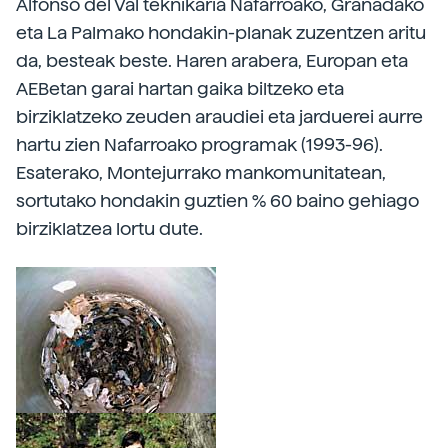
Alfonso del Val teknikaria Nafarroako, Granadako
eta La Palmako hondakin-planak zuzentzen aritu
da, besteak beste. Haren arabera, Europan eta
AEBetan garai hartan gaika biltzeko eta
birziklatzeko zeuden araudiei eta jarduerei aurre
hartu zien Nafarroako programak (1993-96).
Esaterako, Montejurrako mankomunitatean,
sortutako hondakin guztien % 60 baino gehiago
birziklatzea lortu dute.