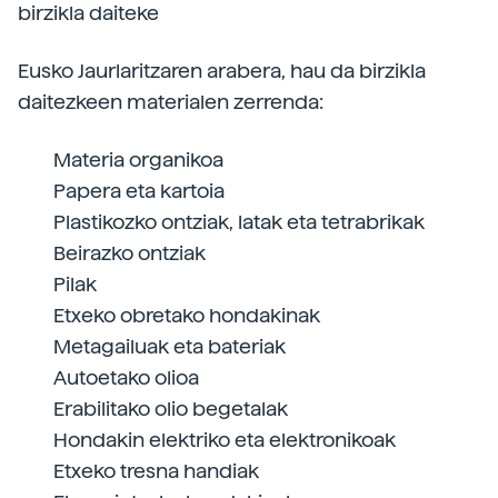
birzikla daiteke
Eusko Jaurlaritzaren arabera, hau da birzikla
daitezkeen materialen zerrenda:
Materia organikoa
Papera eta kartoia
Plastikozko ontziak, latak eta tetrabrikak
Beirazko ontziak
Pilak
Etxeko obretako hondakinak
Metagailuak eta bateriak
Autoetako olioa
Erabilitako olio begetalak
Hondakin elektriko eta elektronikoak
Etxeko tresna handiak