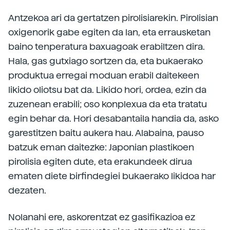
Antzekoa ari da gertatzen pirolisiarekin. Pirolisian
oxigenorik gabe egiten da lan, eta errausketan
baino tenperatura baxuagoak erabiltzen dira.
Hala, gas gutxiago sortzen da, eta bukaerako
produktua erregai moduan erabil daitekeen
likido oliotsu bat da. Likido hori, ordea, ezin da
zuzenean erabili; oso konplexua da eta tratatu
egin behar da. Hori desabantaila handia da, asko
garestitzen baitu aukera hau. Alabaina, pauso
batzuk eman daitezke: Japonian plastikoen
pirolisia egiten dute, eta erakundeek dirua
ematen diete birfindegiei bukaerako likidoa har
dezaten.
Nolanahi ere, askorentzat ez gasifikazioa ez