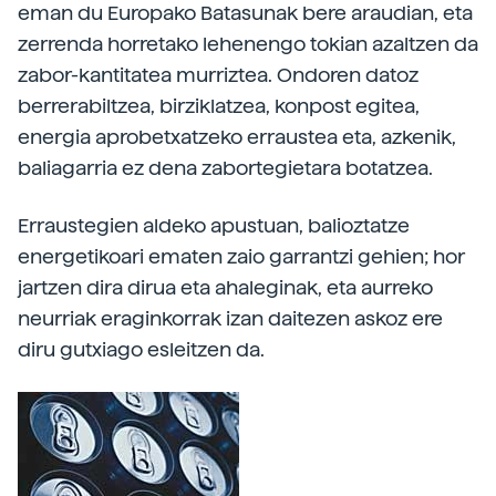
eman du Europako Batasunak bere araudian, eta
zerrenda horretako lehenengo tokian azaltzen da
zabor-kantitatea murriztea. Ondoren datoz
berrerabiltzea, birziklatzea, konpost egitea,
energia aprobetxatzeko erraustea eta, azkenik,
baliagarria ez dena zabortegietara botatzea.
Erraustegien aldeko apustuan, balioztatze
energetikoari ematen zaio garrantzi gehien; hor
jartzen dira dirua eta ahaleginak, eta aurreko
neurriak eraginkorrak izan daitezen askoz ere
diru gutxiago esleitzen da.