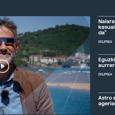
Naiara
kasual
da"
EKLIPSEA
Eguzki
aurre
EKLIPSEA
Astro 
ageria