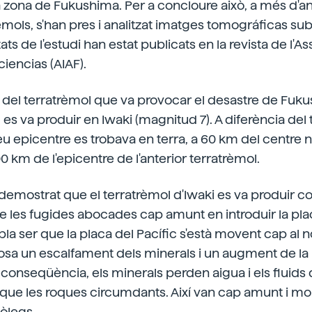
a zona de Fukushima. Per a concloure això, a més d'an
èmols, s'han pres i analitzat imatges tomográficas su
ltats de l'estudi han estat publicats en la revista de l'A
iencias (AIAF).
el terratrèmol que va provocar el desastre de Fukus
 es va produir en Iwaki (magnitud 7). A diferència del
 seu epicentre es trobava en terra, a 60 km del centre 
0 km de l'epicentre de l'anterior terratrèmol.
demostrat que el terratrèmol d'Iwaki es va produir c
les fugides abocades cap amunt en introduir la plac
bla ser que la placa del Pacífic s'està movent cap al n
osa un escalfament dels minerals i un augment de la
conseqüència, els minerals perden aigua i els fluids
que les roques circumdants. Així van cap amunt i moue
òlegs.