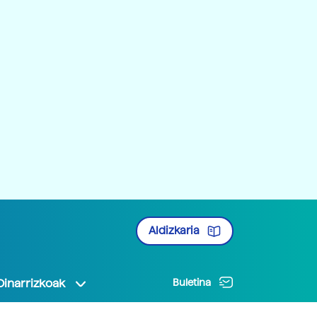
Aldizkaria
Oinarrizkoak
Buletina