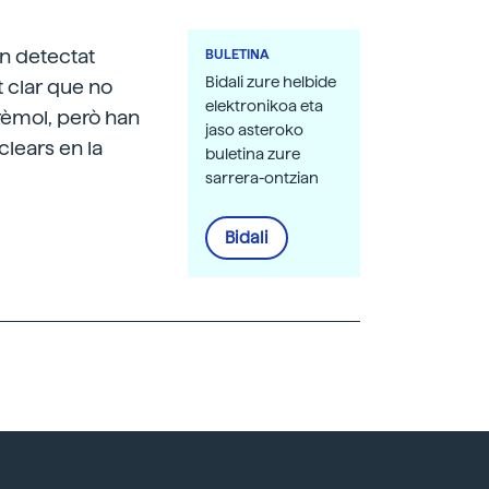
an detectat
BULETINA
Bidali zure helbide
t clar que no
elektronikoa eta
rèmol, però han
jaso asteroko
clears en la
buletina zure
sarrera-ontzian
Bidali