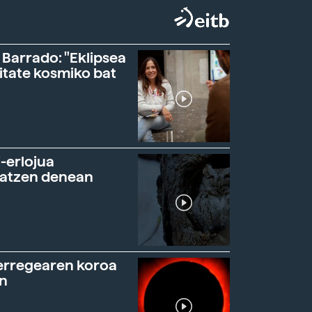
 Barrado: "Eklipsea
itate kosmiko bat
-erlojua
ratzen denean
erregearen koroa
n