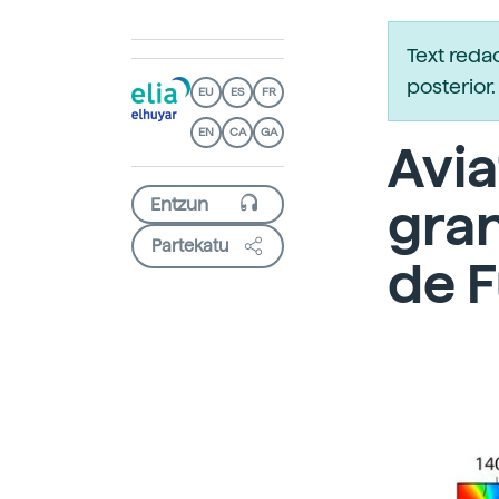
Text reda
posterio
EU
ES
FR
EN
CA
GA
Avia
gran
Partekatu
de 