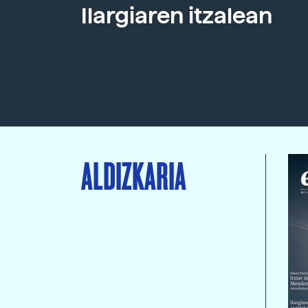
Ilargiaren itzalean
ALDIZKARIA