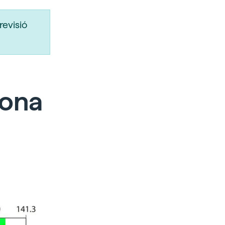
revisió
zona