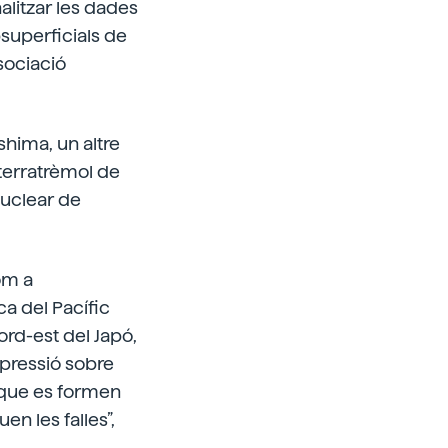
alitzar les dades
bsuperficials de
ssociació
hima, un altre
 terratrèmol de
nuclear de
om a
a del Pacífic
ord-est del Japó,
 pressió sobre
 que es formen
n les falles”,