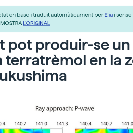
ctat en basc i traduït automàticament per
Elia
i sense 
r. MOSTRA
L’ORIGINAL
t pot produir-se un
 terratrèmol en la 
Fukushima