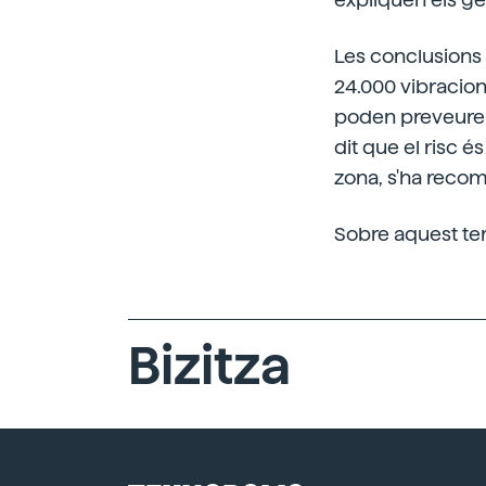
Les conclusions s
24.000 vibracions
poden preveure 
dit que el risc é
zona, s'ha recom
Sobre aquest tem
Bizitza