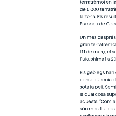
terratrèmol en l
de 6.000 terratr
la zona. Els resu
Europea de Geoc
Un mes després d
gran terratrèmol
l'11 de març, el
Fukushima i a 20
Els geòlegs han 
conseqüència de 
sota la pell. Sem
la qual cosa sup
aquests. “Com a 
són més fluídos 
expliquen els ge