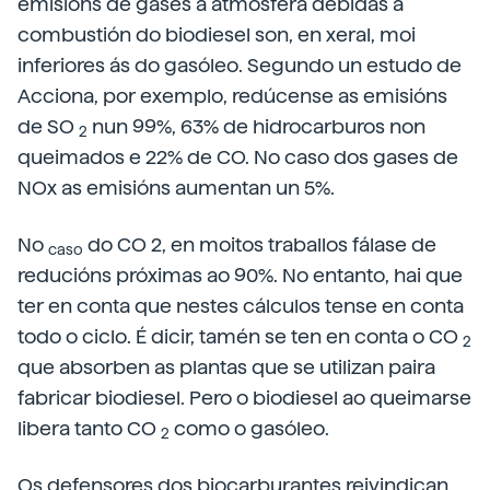
emisións de gases á atmosfera debidas á
combustión do biodiesel son, en xeral, moi
inferiores ás do gasóleo. Segundo un estudo de
Acciona, por exemplo, redúcense as emisións
de SO
nun 99%, 63% de hidrocarburos non
2
queimados e 22% de CO. No caso dos gases de
NOx as emisións aumentan un 5%.
No
do CO 2, en moitos traballos fálase de
caso
reducións próximas ao 90%. No entanto, hai que
ter en conta que nestes cálculos tense en conta
todo o ciclo. É dicir, tamén se ten en conta o CO
2
que absorben as plantas que se utilizan paira
fabricar biodiesel. Pero o biodiesel ao queimarse
libera tanto CO
como o gasóleo.
2
Os defensores dos biocarburantes reivindican