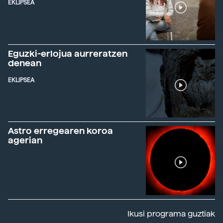
EKLIPSEA
Eguzki-erlojua aurreratzen
denean
EKLIPSEA
Astro erregearen koroa
agerian
Ikusi programa guztiak