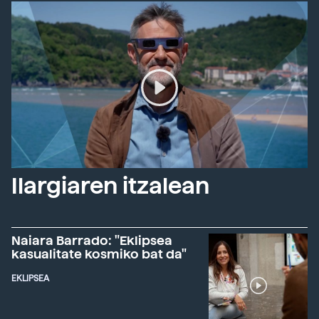
Ilargiaren itzalean
Naiara Barrado: "Eklipsea
kasualitate kosmiko bat da"
EKLIPSEA