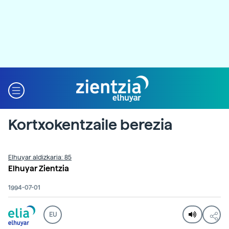
Kortxokentzaile berezia
Elhuyar aldizkaria: 85
Elhuyar Zientzia
1994-07-01
EU