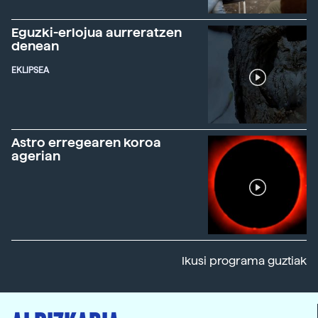
Eguzki-erlojua aurreratzen
denean
EKLIPSEA
Astro erregearen koroa
agerian
Ikusi programa guztiak