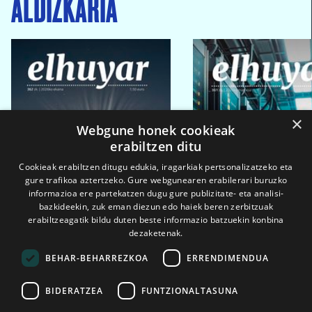
ALDIZKARIA
×
Webgune honek cookieak
erabiltzen ditu
Cookieak erabiltzen ditugu edukia, iragarkiak pertsonalizatzeko eta
gure trafikoa aztertzeko. Gure webgunearen erabilerari buruzko
informazioa ere partekatzen dugu gure publizitate- eta analisi-
bazkideekin, zuk eman diezun edo haiek beren zerbitzuak
erabiltzeagatik bildu duten beste informazio batzuekin konbina
dezaketenak.
BEHAR-BEHARREZKOA
ERRENDIMENDUA
BIDERATZEA
FUNTZIONALTASUNA
2026ko eka. 1a
2026ko mar. 1a