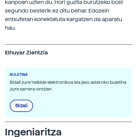
kanpoan uzten du. Hori guztia burutzeko bost
segundo besterik ez ditu behar. Edozein
entxufetan konektatuta kargatzen da aparatu
hau.
Elhuyar Zientzia
BULETINA
Bidali zure helbide elektronikoa eta jaso asteroko buletina
zure sarrera-ontzian
Bidali
Ingeniaritza