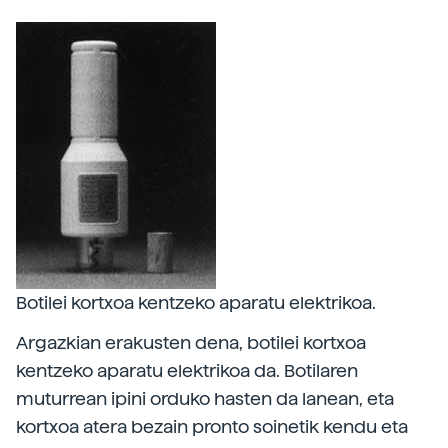
Botilei kortxoa kentzeko aparatu elektrikoa.
Argazkian erakusten dena, botilei kortxoa
kentzeko aparatu elektrikoa da. Botilaren
muturrean ipini orduko hasten da lanean, eta
kortxoa atera bezain pronto soinetik kendu eta