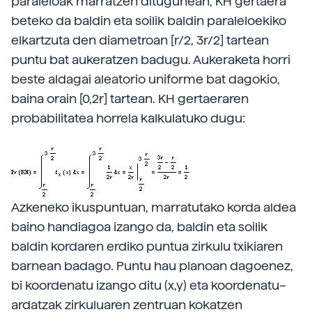
paraleloak marratzen ditugunean, KH gertaera
beteko da baldin eta soilik baldin paraleloekiko
elkartzuta den diametroan [r/2, 3r/2] tartean
puntu bat aukeratzen badugu. Aukeraketa horri
beste aldagai aleatorio uniforme bat dagokio,
baina orain [0,2r] tartean. KH gertaeraren
probabilitatea horrela kalkulatuko dugu:
Azkeneko ikuspuntuan, marratutako korda aldea
baino handiagoa izango da, baldin eta soilik
baldin kordaren erdiko puntua zirkulu txikiaren
barnean badago. Puntu hau planoan dagoenez,
bi koordenatu izango ditu (x,y) eta koordenatu–
ardatzak zirkuluaren zentruan kokatzen