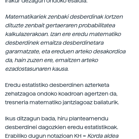
Irakur dezagun ondoko esaldia:
Matematikariek zenbaki desberdinak lortzen
dituzte zenbait gertaeraren probabilitatea
kalkulazerakoan. Izan ere eredu matematiko
desberdinek emaitza desberdinetara
garamatzate, eta ereduen arteko desakordioa
da, hain zuzen ere, emaitzen arteko
ezadostasunaren kausa.
Eredu estatistiko desberdinen azterketa
zehatzagoa ondoko koadroan agertzen da,
tresneria matematiko jantziagoaz baliaturik.
Ikus ditzagun bada, hiru planteamendu
desberdinei dagozkien eredu estatistikoak.
Erabiliko dugun notazioan KH =
Korda aldea