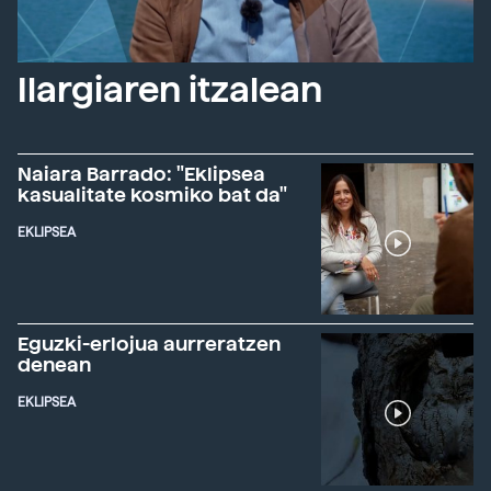
Ilargiaren itzalean
Naiara Barrado: "Eklipsea
kasualitate kosmiko bat da"
EKLIPSEA
Eguzki-erlojua aurreratzen
denean
EKLIPSEA