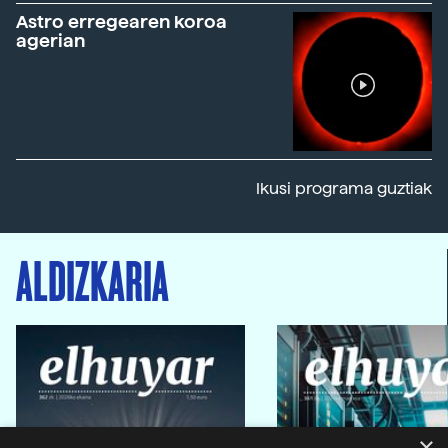
Astro erregearen koroa
agerian
Ikusi programa guztiak
ALDIZKARIA
×