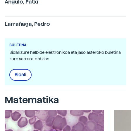
Angulo, Patxi
Larrañaga, Pedro
BULETINA
Bidali zure helbide elektronikoa eta jaso asteroko buletina
zure sarrera-ontzian
Bidali
Matematika