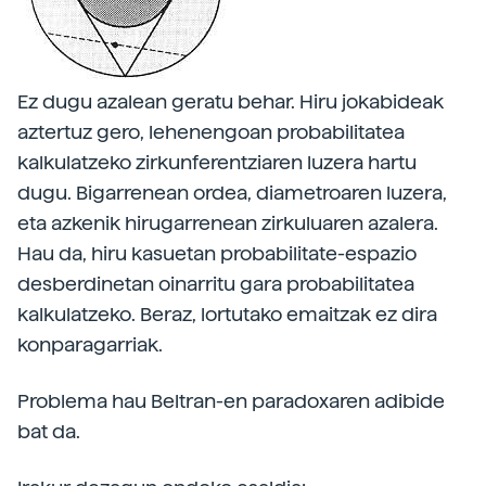
Ez dugu azalean geratu behar. Hiru jokabideak
aztertuz gero, lehenengoan probabilitatea
kalkulatzeko zirkunferentziaren luzera hartu
dugu. Bigarrenean ordea, diametroaren luzera,
eta azkenik hirugarrenean zirkuluaren azalera.
Hau da, hiru kasuetan probabilitate-espazio
desberdinetan oinarritu gara probabilitatea
kalkulatzeko. Beraz, lortutako emaitzak ez dira
konparagarriak.
Problema hau Beltran-en paradoxaren adibide
bat da.