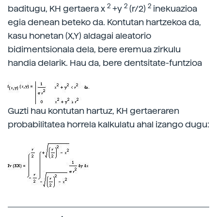
2
2
2
baditugu, KH gertaera x
+y
(r/2)
inekuazioa
egia denean beteko da. Kontutan hartzekoa da,
kasu honetan (X,Y) aldagai aleatorio
bidimentsionala dela, bere eremua zirkulu
handia delarik. Hau da, bere dentsitate-funtzioa
Guzti hau kontutan hartuz, KH gertaeraren
probabilitatea horrela kalkulatu ahal izango dugu: