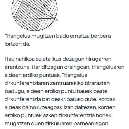
Triangelua mugitzen bada emaitza berbera
lortzen da.
Hau nahikoa ez eta ikus dezagun hirugarren
erantzuna. Har ditzagun oraingoan, triangeluaren
aldeen erdiko puntuak. Triangelua
zirkunferentziaren zentruarekiko birarazten
badugu, aldeen erdiko puntu hauek beste
zirkunferentzia bat deskribatuko dute. Kordak
aldeak baino luzeagoak izan daitezen, korden
erdiko puntuek azken zirkunferentzia honek
mugatzen duen zirkuluaren barnean egon