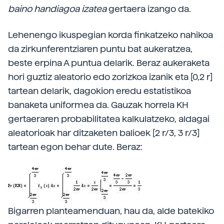
baino handiagoa izatea
gertaera izango da.
Lehenengo ikuspegian korda finkatzeko nahikoa
da zirkunferentziaren puntu bat aukeratzea,
beste erpina A puntua delarik. Beraz aukeraketa
hori guztiz aleatorio edo zorizkoa izanik eta [0,2 r]
tartean delarik, dagokion eredu estatistikoa
banaketa uniformea da. Gauzak horrela KH
gertaeraren probabilitatea kalkulatzeko, aldagai
aleatorioak har ditzaketen balioek [2 r/3, 3 r/3]
tartean egon behar dute. Beraz:
Bigarren planteamenduan, hau da, alde batekiko