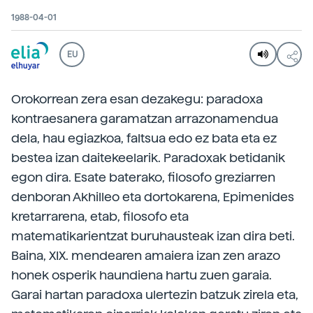
1988-04-01
EU
Orokorrean zera esan dezakegu: paradoxa
kontraesanera garamatzan arrazonamendua
dela, hau egiazkoa, faltsua edo ez bata eta ez
bestea izan daitekeelarik. Paradoxak betidanik
egon dira. Esate baterako, filosofo greziarren
denboran Akhilleo eta dortokarena, Epimenides
kretarrarena, etab, filosofo eta
matematikarientzat buruhausteak izan dira beti.
Baina, XIX. mendearen amaiera izan zen arazo
honek osperik haundiena hartu zuen garaia.
Garai hartan paradoxa ulertezin batzuk zirela eta,