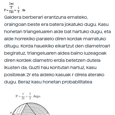
Galdera berberari erantzuna emateko,
oraingoan beste era batera jokatuko dugu. Kasu
honetan triangeluaren alde bat hartuko dugu, eta
alde horrekiko paralelo diren kordak marratuko
ditugu. Korda hauekiko elkartzut den diametroari
begiratuz, triangeluaren aldea baino luzeagoak
diren kordek diametro erdia betetzen dutela
ikusten da. Guzti hau kontutan hartuz, kasu
posibleak 2r eta aldeko kasuak r direla aterako
dugu. Beraz kasu honetan probabilitatea