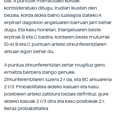
bat. A puntutik marratutako kordak
kontsideratuko ditugu. Irudian ikusten den
bezala, korda aldea baino luzeagoa izateko A
erpinari dagokion angeluaren barruan jarri behar
dugu. Eta kasu honetan, triangeluaren beste
erpinak B eta C badira, kordaren beste muturrak
(D-k) B eta C puntuen arteko zirkunferentziaren
arkuan egon behar du.
A puntua zirkunferentzian zehar mugituz gero,
emaitza berbera izango genuke.
Zirkunferentziaren luzera 2 r da, eta BC arkuarena
2 r/3. Probabilitatea aldeko kasuen eta kasu
posibleen arteko zatidura bezala definituz, gure
aldeko kasuak 2 r/3 dira eta kasu posibleak 2 r.
Beraz probabilitatea