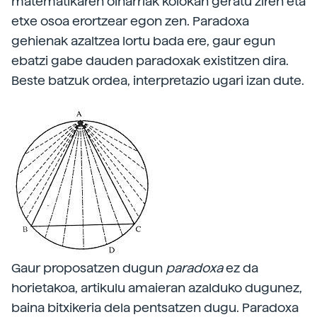
matematikaren oinarriak kolokan geratu ziren eta
etxe osoa erortzear egon zen. Paradoxa
gehienak azaltzea lortu bada ere, gaur egun
ebatzi gabe dauden paradoxak existitzen dira.
Beste batzuk ordea, interpretazio ugari izan dute.
Gaur proposatzen dugun
paradoxa
ez da
horietakoa, artikulu amaieran azalduko dugunez,
baina bitxikeria dela pentsatzen dugu. Paradoxa