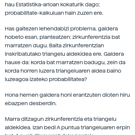
hau Estatistika-arloan kokaturik dago;
probabilitate-kalkuluan hain zuzen ere.
Has gaitezen lehendabizi problema, galdera
hobeto esan, planteatzen: zirkunferentzia bat
marratzen dugu. Baita zirkunferentzian
inskribatutako triangelu aldekidea ere. Galdera
hauxe da: korda bat marratzen badugu, zein da
korda horren luzera triangeluaren aldea baino
luzeagoa izateko probabilitatea?
Hona hemen galdera honi erantzuten dioten hiru
ebazpen desberdin.
Marra ditzagun zirkunferentzia eta triangelu
aldekidea. Izan bedi A puntua triangeluaren erpin