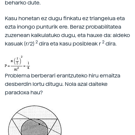
beharko dute.
Kasu honetan ez dugu finkatu ez triangelua eta
ezta inongo punturik ere. Beraz probabilitatea
zuzenean kalkulatuko dugu, eta hauxe da: aldeko
2
2
kasuak (r/2)
dira eta kasu posibleak r
dira.
Problema berberari erantzuteko hiru emaitza
desberdin lortu ditugu. Nola azal daiteke
paradoxa hau?