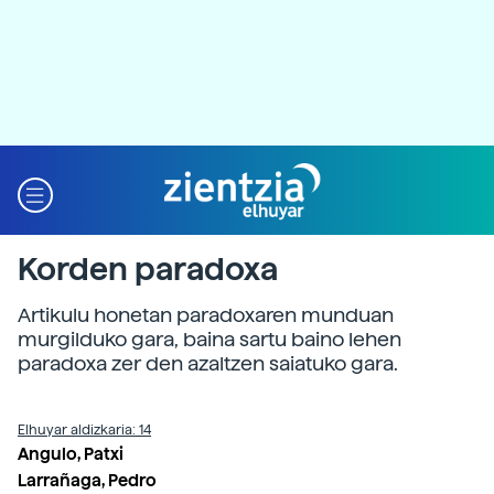
Korden paradoxa
Artikulu honetan paradoxaren munduan
murgilduko gara, baina sartu baino lehen
paradoxa zer den azaltzen saiatuko gara.
Elhuyar aldizkaria: 14
Angulo, Patxi
Larrañaga, Pedro