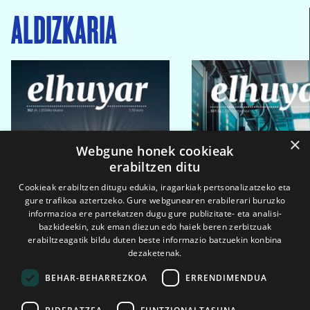
ALDIZKARIA
×
Webgune honek cookieak
erabiltzen ditu
Cookieak erabiltzen ditugu edukia, iragarkiak pertsonalizatzeko eta
gure trafikoa aztertzeko. Gure webgunearen erabilerari buruzko
informazioa ere partekatzen dugu gure publizitate- eta analisi-
bazkideekin, zuk eman diezun edo haiek beren zerbitzuak
erabiltzeagatik bildu duten beste informazio batzuekin konbina
dezaketenak.
BEHAR-BEHARREZKOA
ERRENDIMENDUA