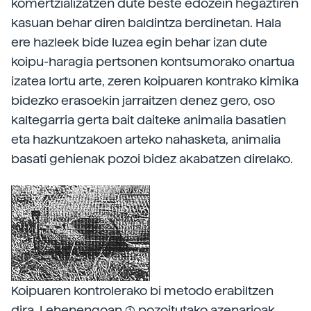
komertzializatzen dute beste edozein hegaztiren
kasuan behar diren baldintza berdinetan. Hala
ere hazleek bide luzea egin behar izan dute
koipu-haragia pertsonen kontsumorako onartua
izatea lortu arte, zeren koipuaren kontrako kimika
bidezko erasoekin jarraitzen denez gero, oso
kaltegarria gerta bait daiteke animalia basatien
eta hazkuntzakoen arteko nahasketa, animalia
basati gehienak pozoi bidez akabatzen direlako.
Koipuaren kontrolerako bi metodo erabiltzen
dira. Lehenengoan (1) pozoitutako azenarioak