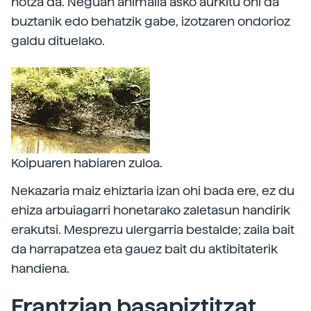
hotza da. Neguan animalia asko aurkitu ohi da
buztanik edo behatzik gabe, izotzaren ondorioz
galdu dituelako.
Koipuaren habiaren zuloa.
Nekazaria maiz ehiztaria izan ohi bada ere, ez du
ehiza arbuiagarri honetarako zaletasun handirik
erakutsi. Mesprezu ulergarria bestalde; zaila bait
da harrapatzea eta gauez bait du aktibitaterik
handiena.
Frantzian basapiztitzat