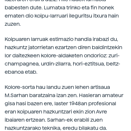
babesten dute. Lumatxa trinko eta fin honek
ematen dio koipu-larruari ileguritsu itxura hain
zuzen.
Koipuaren larruak estimazio handia irabazi du,
hazkuntz jatorrietan ezartzen diren baldintzekin
lor daitezkeen kolore-aldaketen ondorioz: zuri-
champagnea, urdin-zilarra, hori-eztitsua, beltz-
ebanoa etab.
Kolore-sorta hau landu zuen lehen artisaua
M.Sarhan baratzaina izan zen. Hasieran amateur
gisa hasi bazen ere, laster 1948an profesional
eran koipuaren hazkuntzari ekin zion Avre
ibaiaren ertzean. Sarhan-ek erabili zuen
hazkuntzarako teknika, eredu bilakatu da.