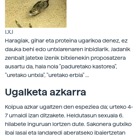
I.X.I
Haragiak, gihar eta proteina ugarikoa denez, ez
dauka behi edo untxiarenaren inbidiarik. Jadanik
zenbait jatetxe izenik bitxienekin proposatzera
ausartu da, hala nola "paduretako kastorea",
"uretako untxia", "uretako erbia" ...
Ugalketa azkarra
Koipua azkar ugaltzen den espeziea da; urteko 4-
7 umaldi izan ditzakete. Heldutasun sexuala 6.
hilabete inguruan lortzen dute. Sakonera gutxiko
ibai lasai eta landaredi aberatseko ibaiertzetan