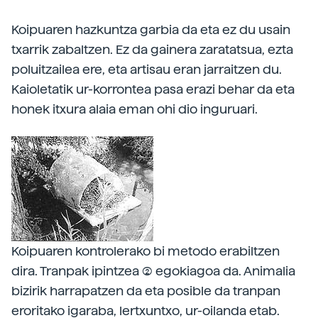
Koipuaren hazkuntza garbia da eta ez du usain
txarrik zabaltzen. Ez da gainera zaratatsua, ezta
poluitzailea ere, eta artisau eran jarraitzen du.
Kaioletatik ur-korrontea pasa erazi behar da eta
honek itxura alaia eman ohi dio inguruari.
Koipuaren kontrolerako bi metodo erabiltzen
dira. Tranpak ipintzea (2) egokiagoa da. Animalia
bizirik harrapatzen da eta posible da tranpan
eroritako igaraba, lertxuntxo, ur-oilanda etab.