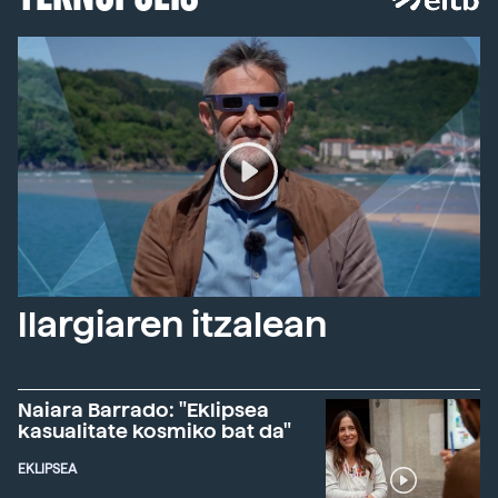
Ilargiaren itzalean
Naiara Barrado: "Eklipsea
kasualitate kosmiko bat da"
EKLIPSEA