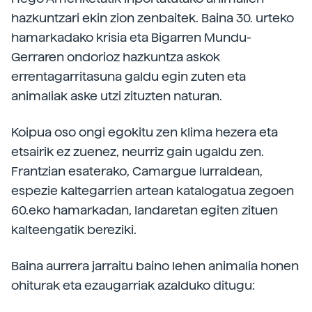
hazkuntzari ekin zion zenbaitek. Baina 30. urteko
hamarkadako krisia eta Bigarren Mundu-
Gerraren ondorioz hazkuntza askok
errentagarritasuna galdu egin zuten eta
animaliak aske utzi zituzten naturan.
Koipua oso ongi egokitu zen klima hezera eta
etsairik ez zuenez, neurriz gain ugaldu zen.
Frantzian esaterako, Camargue lurraldean,
espezie kaltegarrien artean katalogatua zegoen
60.eko hamarkadan, landaretan egiten zituen
kalteengatik bereziki.
Baina aurrera jarraitu baino lehen animalia honen
ohiturak eta ezaugarriak azalduko ditugu: