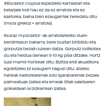
Miocastor
coypus
espezieko karraskari eta
belarjale lodi hau ez da ez arratoia eta ez
kastorea, baina bien ezaugarriak heredatu ditu
(myos grekoz = arratoia).
Itxuraz
myocastor
-ak arratoiarekiko duen
berdintasun bakarra, bere buztan biribildu eta
gorputza bezain luzean datza. Gorputz lodikotea
du eta heldua denean 5-10 kg pisa ditzake. Hortz
luze marroi-horixkak ditu. Bizitza erdi akuatikora
egokitzeko bi ezaugarri nagusi ditu: atzeko
hankak kastorearenak edo igarabarenak bezala
palmeatuak izatea eta emeak titiak saietsaren
goikaldean ia bizkarrean izatea.