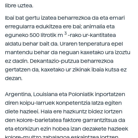
libre uztea.
Ibai bat gertu izatea beharrezkoa da eta emari
erregularra edukitzea ere bai; animalia eta
3
eguneko 500 litrotik m
-rako ur-kantitatea
aldatu behar bait da. Uraren tenperatura epel
mantendu behar da neguan kaxetako ura izoztu
ez dadin. Dekantazio-putzua beharrezkoa
gertatzen da, kaxetako ur zikinak ibaia kutsa ez
dezan.
Argentina, Louisiana eta Poloniatik inportatzen
diren koipu-larruek konpetentzia latza egiten
diete hazleei. Hala ere hazkuntz bidez lortzen
den kolore-barietatea faktore garrantzitsua da
eta etorkizun ezin hobea izan dezakete hazleek
kolore-multzo zabalagoa eskaintzea lortzen