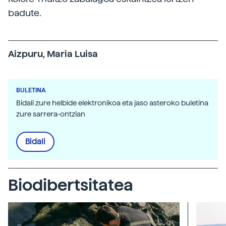
badute.
Aizpuru, Maria Luisa
BULETINA
Bidali zure helbide elektronikoa eta jaso asteroko buletina
zure sarrera-ontzian
Bidali
Biodibertsitatea