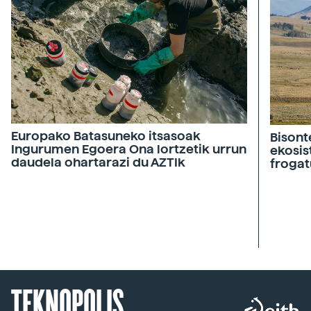
Europako Batasuneko itsasoak
Bisont
Ingurumen Egoera Ona lortzetik urrun
ekosis
daudela ohartarazi du AZTIk
frogat
TEKNOPOLIS