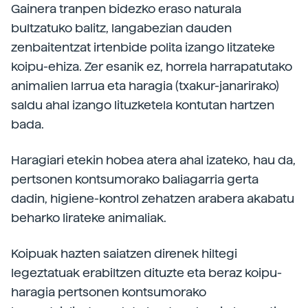
Gainera tranpen bidezko eraso naturala
bultzatuko balitz, langabezian dauden
zenbaitentzat irtenbide polita izango litzateke
koipu-ehiza. Zer esanik ez, horrela harrapatutako
animalien larrua eta haragia (txakur-janarirako)
saldu ahal izango lituzketela kontutan hartzen
bada.
Haragiari etekin hobea atera ahal izateko, hau da,
pertsonen kontsumorako baliagarria gerta
dadin, higiene-kontrol zehatzen arabera akabatu
beharko lirateke animaliak.
Koipuak hazten saiatzen direnek hiltegi
legeztatuak erabiltzen dituzte eta beraz koipu-
haragia pertsonen kontsumorako