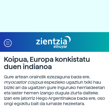
Koipua, Europa konkistatu
duen indianoa
Gure artean oraindik ezezaguna bada ere,
myocastor
coypus
espezieko ugaztun txiki hau
biziki ari da ugaltzen gure inguruko herrialdeetan
eta laster hemen izango dugula ziurta daiteke.
Izan ere jatorriz Hego Argentinakoa bada ere, oso
ongi egokitu bait da lurralde hezeetara.