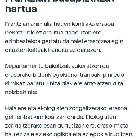
hartua
Frantzian animalia hauen kontrako erasoa
Dekretu bidez arautua dago. Izan ere,
ezinbestekoa gertatu da haiei erasotzea egin
dituzten kalteak handitu ez daitezen.
Departamentu bakoitzak aukeratzen du
erasorako biderik egokiena: tranpak ipini edo
kimikaz baliatu. Ehizaldiak ere antolatzen dira
noizbehinka.
Hala ere eta ekologisten zorigaitzerako, erasoa
gehienbat kimikoa izan ohi da. Ekologisten
zorigaitzerako esan dugu; izan ere, eraso-mota
hau ez zaie ez ekologikoa eta ez egokia iruditzen.