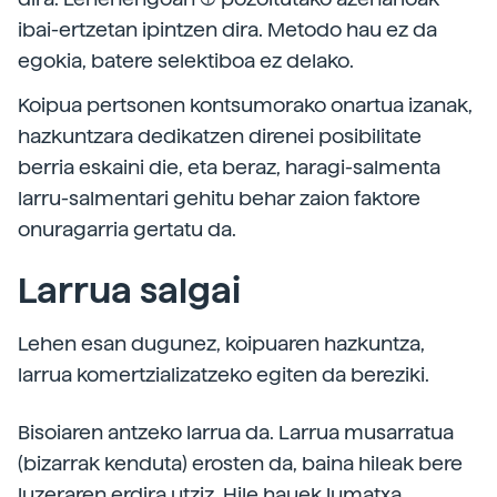
ibai-ertzetan ipintzen dira. Metodo hau ez da
egokia, batere selektiboa ez delako.
Koipua pertsonen kontsumorako onartua izanak,
hazkuntzara dedikatzen direnei posibilitate
berria eskaini die, eta beraz, haragi-salmenta
larru-salmentari gehitu behar zaion faktore
onuragarria gertatu da.
Larrua salgai
Lehen esan dugunez, koipuaren hazkuntza,
larrua komertzializatzeko egiten da bereziki.
Bisoiaren antzeko larrua da. Larrua musarratua
(bizarrak kenduta) erosten da, baina hileak bere
luzeraren erdira utziz. Hile hauek lumatxa