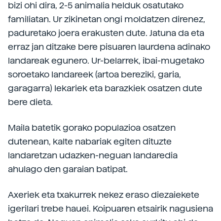
bizi ohi dira, 2-5 animalia helduk osatutako
familiatan. Ur zikinetan ongi moldatzen direnez,
paduretako joera erakusten dute. Jatuna da eta
erraz jan ditzake bere pisuaren laurdena adinako
landareak egunero. Ur-belarrek, ibai-mugetako
soroetako landareek (artoa bereziki, garia,
garagarra) lekariek eta barazkiek osatzen dute
bere dieta.
Maila batetik gorako populazioa osatzen
dutenean, kalte nabariak egiten dituzte
landaretzan udazken-neguan landaredia
ahulago den garaian batipat.
Axeriek eta txakurrek nekez eraso diezaiekete
igerilari trebe hauei. Koipuaren etsairik nagusiena