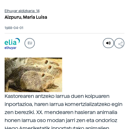
Elhuyar aldizkaria: 14
Aizpuru, Maria Luisa
1988-04-01
EU
Kastorearen antzeko larrua duen koipuaren
inportazioa, haren larrua komertzializatzeko egin
zen bereziki. XX. mendearen hasieran animalia
honen larrua oso modan jarri zen eta ondorioz
Hego Ameriketatik inportatutako animalien