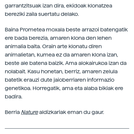
garrantzitsuak izan dira, ekidoak klonatzea
bereziki zaila suertatu delako.
Baina Prometea moxala beste arrazoi batengatik
ere bada berezia, amaren klona den lehen
animalia baita. Orain arte klonatu diren
animalietan, kumea ez da amaren klona izan,
beste ale batena baizik. Ama alokairukoa izan da
nolabait. Kasu honetan, berriz, amaren zelula
batetik erauzi dute jaioberriaren informazio
genetikoa. Horregatik, ama eta alaba bikiak ere
badira.
Berria
Nature
aldizkariak eman du gaur.