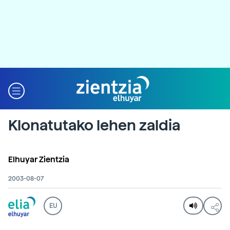
Klonatutako lehen zaldia
Elhuyar Zientzia
2003-08-07
EU