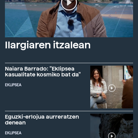
Ilargiaren itzalean
Naiara Barrado: "Eklipsea
kasualitate kosmiko bat da"
EKLIPSEA
Eguzki-erlojua aurreratzen
denean
EKLIPSEA