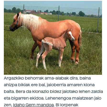
Argazkiko behorrak ama-alabak dira, baina
ahizpa bikiak ere bai, jaioberria amaren klona
baita. Bera da klonazio bidez jaiotako lehen zaldia
eta bigarren ekidoa. Lehenengoa maiatzean jaio
zen,
Idaho Gem mandoa
. Bi lorpenak