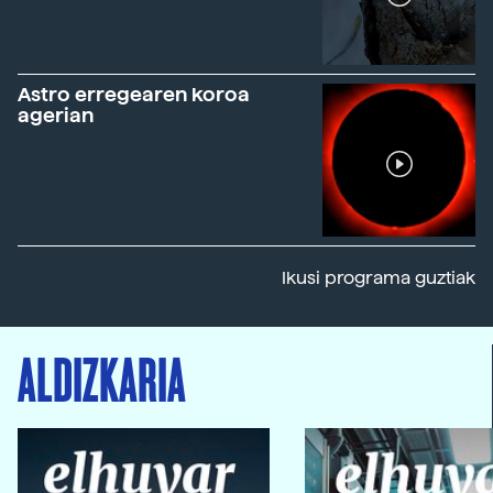
Astro erregearen koroa
agerian
Ikusi programa guztiak
ALDIZKARIA