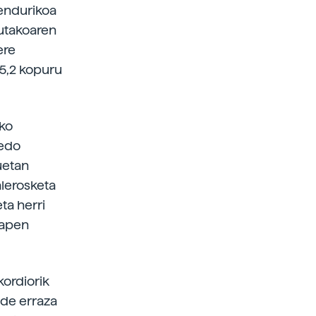
mendurikoa
dutakoaren
ere
5,2 kopuru
eko
(edo
uetan
alerosketa
ta herri
rapen
ordiorik
ide erraza