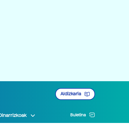
Aldizkaria
Oinarrizkoak
Buletina