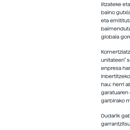
litzateke e
baino gutxi
eta emititu
baimendutak
globala gor
Komertziatz
unitateen” s
enpresa han
inbertitzek
hau: herri a
garatuaren 
garbirako m
Dudarik gab
garrantzits