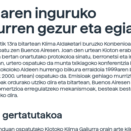
maren inguruko
urren gezur eta egi
tik 13ra bitartean Klima Aldaketari buruzko Konbenio
spatu zen Buenos Airesen. Joan den urtean Kioton era
a bertan onartutako protokoloa sinatu, berronetsi eta 
tean, urtero ospatuko da munta txikiagoko konferentzia
tokoloko Aldeen hurrengo bilkura erraldoia 1999aren
 2000. urtean) ospatuko da. Emisioak gehiago murriz
k ordurako utziko dira eta bitartean, Buenos Airesen
omertzioa erregulatzeko mekanismoak, besteak best
ko dira.
 gertatutakoa
duan ospatutako Kiotoko Klima Gailurra orain arte kl