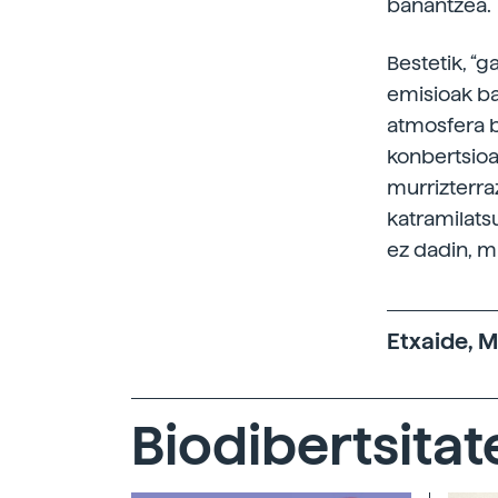
banantzea.
Bestetik, “
emisioak ba
atmosfera b
konbertsioa
murrizterra
katramilats
ez dadin, m
Etxaide, 
Biodibertsitat