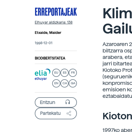
ERREPORTAJEAK
Kli
Gail
Elhuyar aldizkaria: 138
Etxaide, Maider
1998-12-01
Azaroaren 2
biltzarra o
arabera, et
BIODIBERTSITATEA
jarri bitar
Kiotoko Pro
EU
ES
FR
(seguruenik
konpromisoa
EN
CA
GA
emisioen k
eztabaidatu
Kioton
Partekatu
1997ko aben