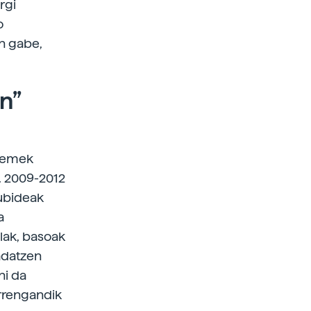
rgi
o
an gabe,
n”
stemek
. 2009-2012
tubideak
a
lak, basoak
radatzen
ni da
arrengandik