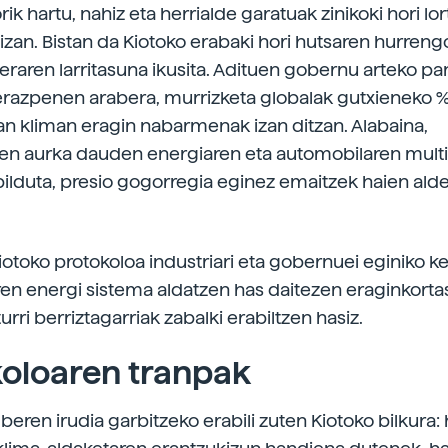
k hartu, nahiz eta herrialde garatuak zinikoki hori l
izan. Bistan da Kiotoko erabaki hori hutsaren hurreng
eraren larritasuna ikusita. Adituen gobernu arteko pa
erazpenen arabera, murrizketa globalak gutxieneko 
an kliman eragin nabarmenak izan ditzan. Alabaina,
en aurka dauden energiaren eta automobilaren multi
 bilduta, presio gogorregia eginez emaitzek haien ald
otoko protokoloa industriari eta gobernuei eginiko ke
ren energi sistema aldatzen has daitezen eraginkorta
turri berriztagarriak zabalki erabiltzen hasiz.
koloaren tranpak
eren irudia garbitzeko erabili zuten Kiotoko bilkura: 