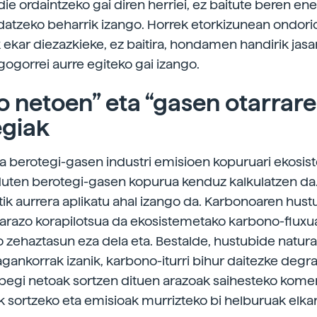
ie ordaintzeko gai diren herriei, ez baitute beren ene
datzeko beharrik izango. Horrek etorkizunean ondori
k ekar diezazkieke, ez baitira, hondamen handirik jas
gogorrei aurre egiteko gai izango.
o netoen” eta “gasen otarrare
egiak
a berotegi-gasen industri emisioen kopuruari ekosi
uten berotegi-gasen kopurua kenduz kalkulatzen da
etik aurrera aplikatu ahal izango da. Karbonoaren hus
 arazo korapilotsua da ekosistemetako karbono-fluxu
o zehaztasun eza dela eta. Bestalde, hustubide natura
ragankorrak izanik, karbono-iturri bihur daitezke deg
spegi netoak sortzen dituen arazoak saihesteko kome
 sortzeko eta emisioak murrizteko bi helburuak elk