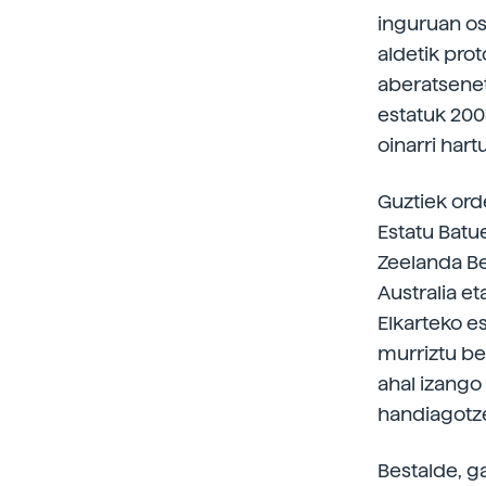
inguruan os
aldetik prot
aberatsenet
estatuk 200
oinarri har
Guztiek ord
Estatu Batu
Zeelanda Be
Australia et
Elkarteko e
murriztu b
ahal izango 
handiagotze
Bestalde, g