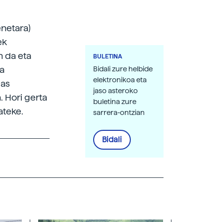
enetara)
ek
n da eta
BULETINA
la
Bidali zure helbide
elektronikoa eta
gas
jaso asteroko
. Hori gerta
buletina zure
ateke.
sarrera-ontzian
Bidali