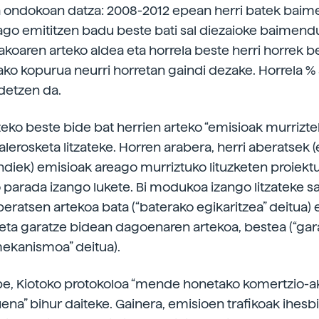
ta ondokoan datza: 2008-2012 epean herri batek bai
ago emititzen badu beste bati sal diezaioke baimen
takoaren arteko aldea eta horrela beste herri horrek b
o kopurua neurri horretan gaindi dezake. Horrela % 
detzen da.
eko beste bide bat herrien arteko “emisioak murrizt
alerosketa litzateke. Horren arabera, herri aberatsek 
diek) emisioak areago murriztuko lituzketen proiekt
o parada izango lukete. Bi modukoa izango litzateke s
beratsen artekoa bata (“baterako egikaritzea” deitua) e
eta garatze bidean dagoenaren artekoa, bestea (“ga
ekanismoa” deitua).
e, Kiotoko protokoloa “mende honetako komertzio-ak
uena” bihur daiteke. Gainera, emisioen trafikoak ihesb