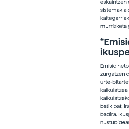
eskaintzen d
sistemak al
kaltegarria
murrizketa 
“Emisi
ikusp
Emisio neto
zurgatzen d
urte-bitart
kalkulatzea
kalkulatzek
batik bat, i
badira. Iku
hustubideak