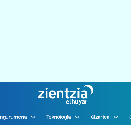
Ingurumena
Teknologia
Gizartea