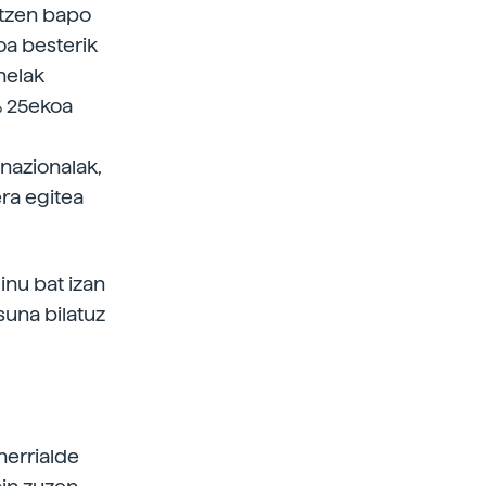
ortzen bapo
oa besterik
nelak
% 25ekoa
nazionalak,
era egitea
inu bat izan
suna bilatuz
herrialde