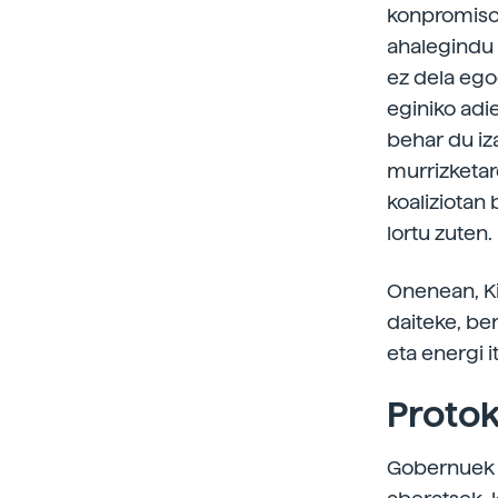
konpromisori
ahalegindu 
ez dela ego
eginiko adi
behar du iz
murrizketar
koaliziotan
lortu zuten.
Onenean, Ki
daiteke, be
eta energi i
Proto
Gobernuek b