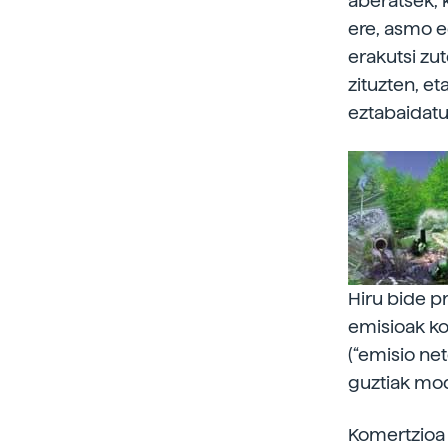
aberatsek, 
ere, asmo e
erakutsi zu
zituzten, et
eztabaidat
Hiru bide pr
emisioak k
(“emisio ne
guztiak mod
Komertzioa 