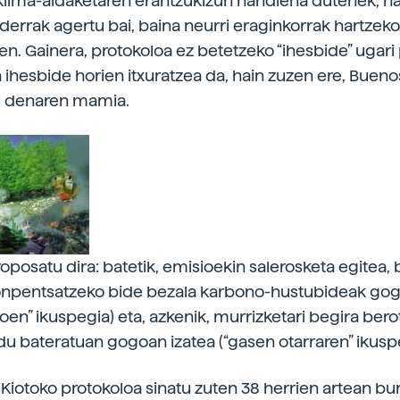
klima-aldaketaren erantzukizun handiena dutenek, h
derrak agertu bai, baina neurri eraginkorrak hartzek
ten. Gainera, protokoloa ez betetzeko “ihesbide” ugar
a ihesbide horien itxuratzea da, hain zuzen ere, Bueno
u denaren mamia.
oposatu dira: batetik, emisioekin salerosketa egitea, 
onpentsatzeko bide bezala karbono-hustubideak gog
toen” ikuspegia) eta, azkenik, murrizketari begira ber
u bateratuan gogoan izatea (“gasen otarraren” ikuspe
Kiotoko protokoloa sinatu zuten 38 herrien artean bu