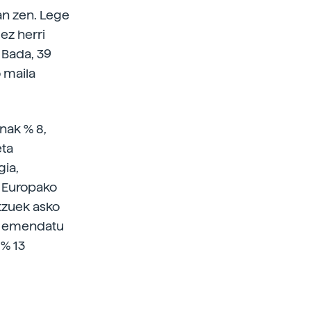
an zen. Lege
ez herri
 Bada, 39
 maila
nak % 8,
eta
gia,
e. Europako
atzuek asko
k emendatu
 % 13