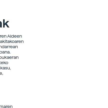
ak
aren Aldeen
bakitakoaren
indarrean
 bana.
 bukaeran
teko
 kasu,
e,
imaren