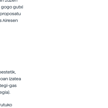
ain zuzen
o gogo gutxi
i proposatu
s Airesen
bestetik,
oan izatea
otegi-gas
gia).
rutuko