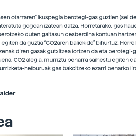
gasen otarraren” ikuspegia berotegi-gas guztien (sei d
teratuta gogoan izatean datza. Horretarako, gas hau
erotzeko duten gaitasun desberdina kontuan hartze
 egiten da guztia “CO2aren baliokide” bihurtuz. Horre
zenak diren gasak gutxitzea lortzen da eta berotegi-
uena, CO2 alegia, murriztu beharra saihestu egiten da
urrizketa-helburuak gas bakoitzeko ezarri beharko lir
Maider
ea