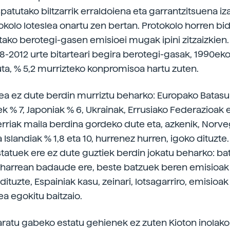
patutako biltzarrik erraldoiena eta garrantzitsuena iz
okolo loteslea onartu zen bertan. Protokolo horren bid
ako berotegi-gasen emisioei mugak ipini zitzaizkien.
8-2012 urte bitarteari begira berotegi-gasak, 1990eko
tuta, % 5,2 murrizteko konpromisoa hartu zuten.
ea ez dute berdin murriztu beharko: Europako Batasu
ek % 7, Japoniak % 6, Ukrainak, Errusiako Federazioak 
rriak maila berdina gordeko dute eta, azkenik, Norve
a Islandiak % 1,8 eta 10, hurrenez hurren, igoko dituzt
statuek ere ez dute guztiek berdin jokatu beharko: b
eharrean badaude ere, beste batzuek beren emisioa
dituzte, Espainiak kasu, zeinari, lotsagarriro, emisioak
a egokitu baitzaio.
aratu gabeko estatu gehienek ez zuten Kioton inolako