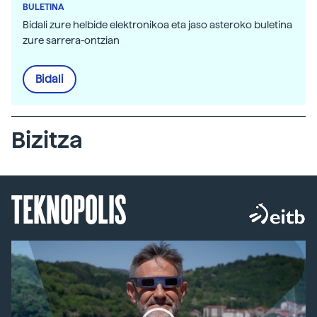
BULETINA
Bidali zure helbide elektronikoa eta jaso asteroko buletina
zure sarrera-ontzian
Bidali
Bizitza
TEKNOPOLIS