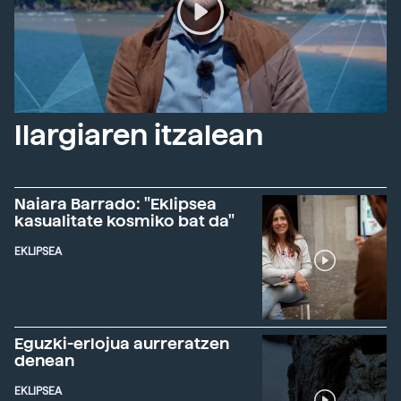
Ilargiaren itzalean
Naiara Barrado: "Eklipsea
kasualitate kosmiko bat da"
EKLIPSEA
Eguzki-erlojua aurreratzen
denean
EKLIPSEA