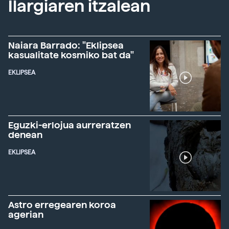
Ilargiaren itzalean
Naiara Barrado: "Eklipsea
kasualitate kosmiko bat da"
EKLIPSEA
Eguzki-erlojua aurreratzen
denean
EKLIPSEA
Astro erregearen koroa
agerian