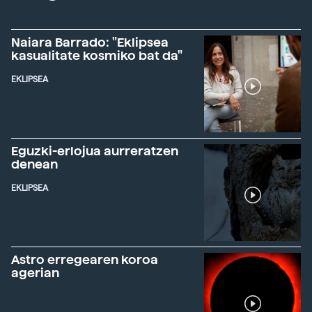
Naiara Barrado: "Eklipsea
kasualitate kosmiko bat da"
EKLIPSEA
Eguzki-erlojua aurreratzen
denean
EKLIPSEA
Astro erregearen koroa
agerian