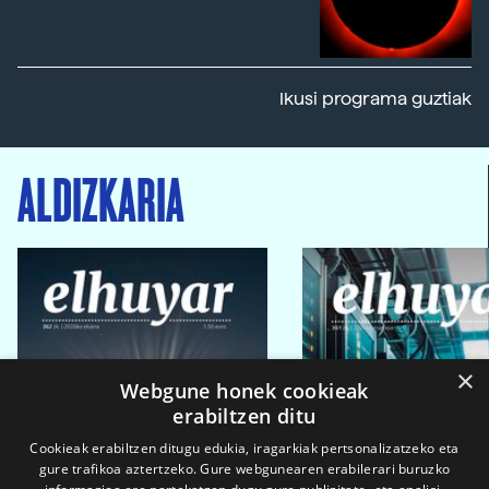
Ikusi programa guztiak
ALDIZKARIA
×
Webgune honek cookieak
erabiltzen ditu
Cookieak erabiltzen ditugu edukia, iragarkiak pertsonalizatzeko eta
gure trafikoa aztertzeko. Gure webgunearen erabilerari buruzko