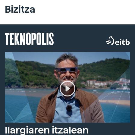
Bizitza
TEKNOPOLIS
Ilargiaren itzalean