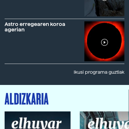
Astro erregearen koroa
agerian
Ikusi programa guztiak
ALDIZKARIA