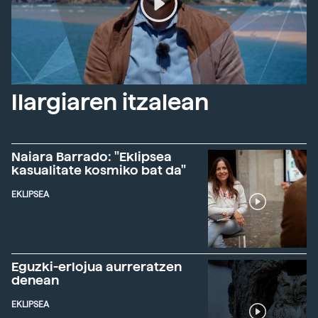
Ilargiaren itzalean
Naiara Barrado: "Eklipsea
kasualitate kosmiko bat da"
EKLIPSEA
Eguzki-erlojua aurreratzen
denean
EKLIPSEA