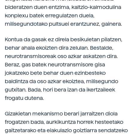
bideratzen duen entzima, kaltzio-kalmodulina
konplexu batek erregulatzen duela,
milisegundotako pultsuei erantzunez, gainera.
Kontua da gasak ez direla besikuletan pilatzen,
behar ahala ekoizten dira zelulan. Bestalde,
neurotransmisoreak oso azkar askatzen dira.
Beraz, gas batek neurotransmisore gisa
jokatzeko bete behar duen ezinbesteko
baldintza da oso azkar ekoiztea, milisegundo
gutxitan. Bada, hori bera izan da ikertzaileek
frogatu dutena.
Gizakietan mekanismo berari jarraitzen diola
frogatzen bada, aurkikuntza horrek hesteetako
gaitzetarako eta eiakulazio goiztiarra sendatzeko