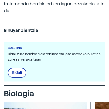
tratamendu berriak lortzen lagun dezakeela uste
da.
Elhuyar Zientzia
BULETINA
Bidali zure helbide elektronikoa eta jaso asteroko buletina
zure sarrera-ontzian
Bidali
Biologia