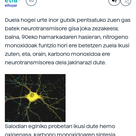
EU
Duela hogei urte inor gutxik pentsatuko zuen gas
batek neurotransmisore gisa joka zezakeela;
baina, 90eko hamarkadaren hasieran, nitrogeno
monoxidoak funtzio hori ere betetzen zuela ikusi
zuten, eta, orain, karbono monoxidoa ere
neurotransmisorea dela jakinarazi dute.
Saiodian eginiko probetan ikusi dute hemo
oxigenasa, karbono monoxidoaren sintesia