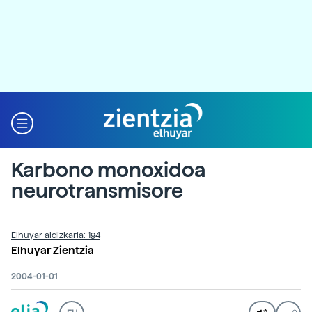
Karbono monoxidoa
neurotransmisore
Elhuyar aldizkaria: 194
Elhuyar Zientzia
2004-01-01