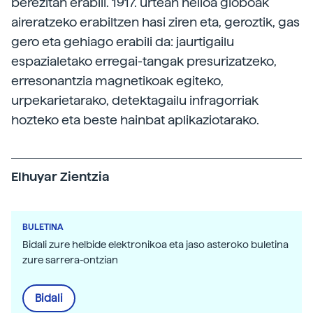
berezitan erabili. 1917. urtean helioa globoak
aireratzeko erabiltzen hasi ziren eta, geroztik, gas
gero eta gehiago erabili da: jaurtigailu
espazialetako erregai-tangak presurizatzeko,
erresonantzia magnetikoak egiteko,
urpekarietarako, detektagailu infragorriak
hozteko eta beste hainbat aplikaziotarako.
Elhuyar Zientzia
BULETINA
Bidali zure helbide elektronikoa eta jaso asteroko buletina
zure sarrera-ontzian
Bidali