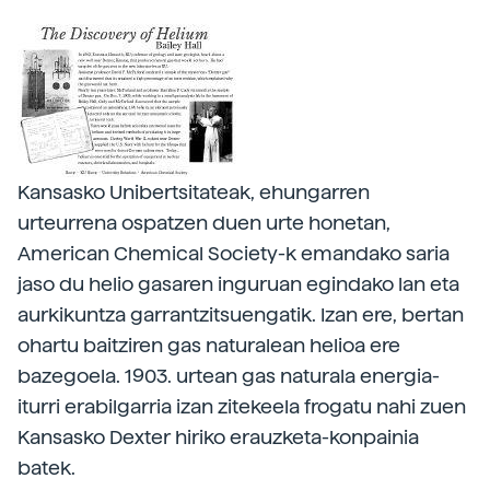
Kansasko Unibertsitateak, ehungarren
urteurrena ospatzen duen urte honetan,
American Chemical Society-k emandako saria
jaso du helio gasaren inguruan egindako lan eta
aurkikuntza garrantzitsuengatik. Izan ere, bertan
ohartu baitziren gas naturalean helioa ere
bazegoela. 1903. urtean gas naturala energia-
iturri erabilgarria izan zitekeela frogatu nahi zuen
Kansasko Dexter hiriko erauzketa-konpainia
batek.