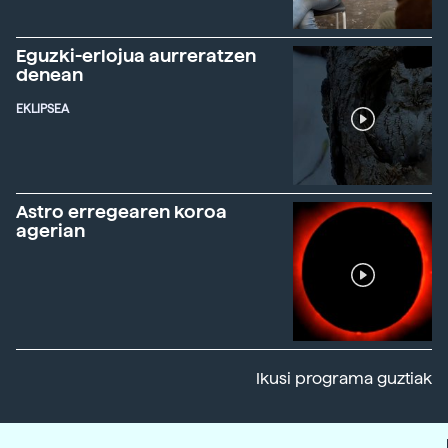
Eguzki-erlojua aurreratzen
denean
EKLIPSEA
Astro erregearen koroa
agerian
Ikusi programa guztiak