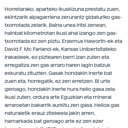
Horretarako, aparteko ikuskizuna prestatu zuen,
ekintzarik aipagarriena zerurantz gidaturiko gas-
txorrotada zelarik. Baina unea iritsi zenean,
hainbat kilometrotan ikusi ahal izango zen gas-
txorrotada ez zen piztu. Erasmus Haworth-ek eta
David F. Mc Farland-ek, Kansas Unibertsitateko
irakasleek, ez-piztearen berri izan zuten eta
erregaitza zen gas arraro haren lagin batzuk
eskuratu zituzten. Gasak hondakin inerte bat
zuen eta, horregatik, ez zen erretzen. Bi urte
geroago, hondakin inerte hura helio gasa zela
ikusi zuten, ordura arte Eguzkian eta mineral
arraroetan bakarrik aurkitu zen gasa. Helioa gas
naturaletik erauz zitekeela jakin arren,
hamarkada bat geroago arte ez zen ezer