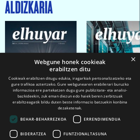
ALDIZKARIA
×
Webgune honek cookieak
erabiltzen ditu
Cookieak erabiltzen ditugu edukia, iragarkiak pertsonalizatzeko eta
gure trafikoa aztertzeko. Gure webgunearen erabilerari buruzko
informazioa ere partekatzen dugu gure publizitate- eta analisi-
bazkideekin, zuk eman diezun edo haiek beren zerbitzuak
erabiltzeagatik bildu duten beste informazio batzuekin konbina
dezaketenak.
BEHAR-BEHARREZKOA
ERRENDIMENDUA
BIDERATZEA
FUNTZIONALTASUNA
2026ko eka. 1a
2026ko mar. 1a