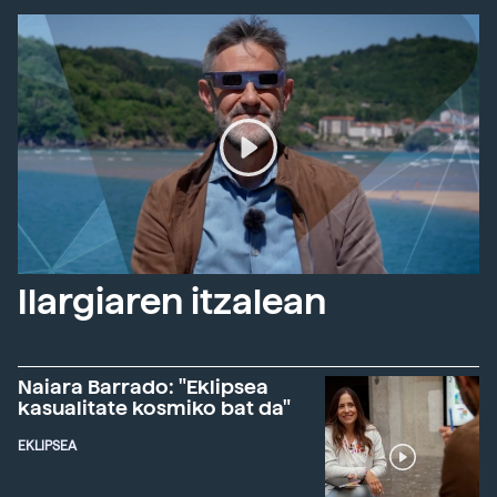
Ilargiaren itzalean
Naiara Barrado: "Eklipsea
kasualitate kosmiko bat da"
EKLIPSEA