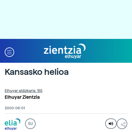
Kansasko helioa
Elhuyar aldizkaria: 155
Elhuyar Zientzia
2000-06-01
EU