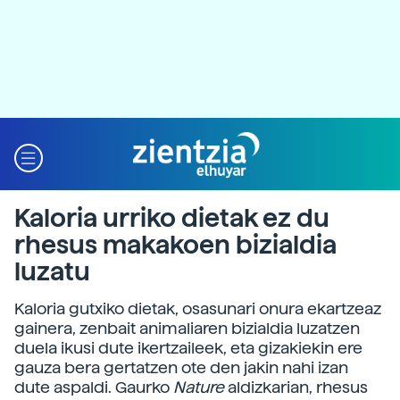
Kaloria urriko dietak ez du
rhesus makakoen bizialdia
luzatu
Kaloria gutxiko dietak, osasunari onura ekartzeaz
gainera, zenbait animaliaren bizialdia luzatzen
duela ikusi dute ikertzaileek, eta gizakiekin ere
gauza bera gertatzen ote den jakin nahi izan
dute aspaldi. Gaurko
Nature
aldizkarian, rhesus