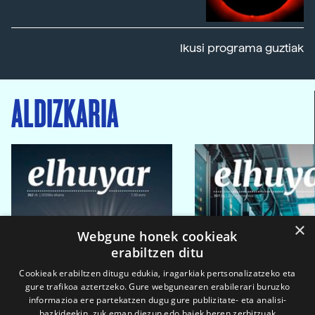
Ikusi programa guztiak
ALDIZKARIA
×
Webgune honek cookieak
erabiltzen ditu
Cookieak erabiltzen ditugu edukia, iragarkiak pertsonalizatzeko eta
gure trafikoa aztertzeko. Gure webgunearen erabilerari buruzko
informazioa ere partekatzen dugu gure publizitate- eta analisi-
bazkideekin, zuk eman diezun edo haiek beren zerbitzuak