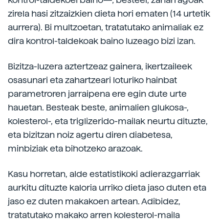
zirela hasi zitzaizkien dieta hori ematen (14 urtetik
aurrera). Bi multzoetan, tratatutako animaliak ez
dira kontrol-taldekoak baino luzeago bizi izan.
Bizitza-luzera aztertzeaz gainera, ikertzaileek
osasunari eta zahartzeari loturiko hainbat
parametroren jarraipena ere egin dute urte
hauetan. Besteak beste, animalien glukosa-,
kolesterol-, eta triglizerido-mailak neurtu dituzte,
eta bizitzan noiz agertu diren diabetesa,
minbiziak eta bihotzeko arazoak.
Kasu horretan, alde estatistikoki adierazgarriak
aurkitu dituzte kaloria urriko dieta jaso duten eta
jaso ez duten makakoen artean. Adibidez,
tratatutako makako arren kolesterol-maila