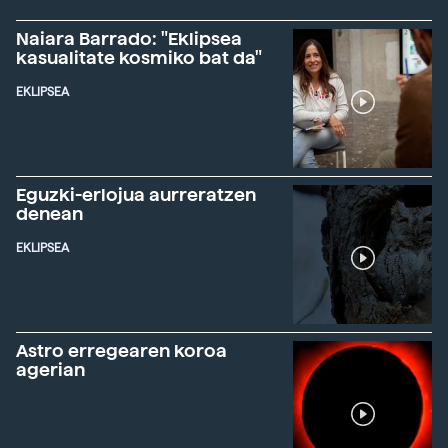
Naiara Barrado: "Eklipsea
kasualitate kosmiko bat da"
EKLIPSEA
Eguzki-erlojua aurreratzen
denean
EKLIPSEA
Astro erregearen koroa
agerian