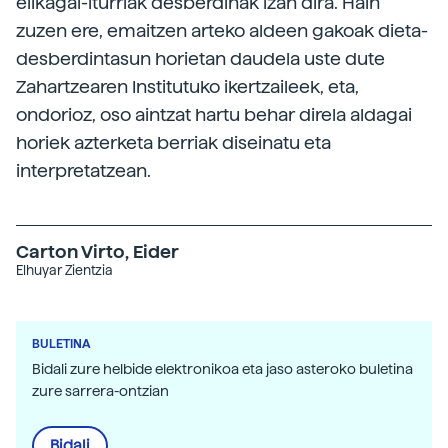
elikagai-iturriak desberdinak izan dira. Hain
zuzen ere, emaitzen arteko aldeen gakoak dieta-
desberdintasun horietan daudela uste dute
Zahartzearen Institutuko ikertzaileek, eta,
ondorioz, oso aintzat hartu behar direla aldagai
horiek azterketa berriak diseinatu eta
interpretatzean.
Carton Virto, Eider
Elhuyar Zientzia
BULETINA
Bidali zure helbide elektronikoa eta jaso asteroko buletina
zure sarrera-ontzian
Bidali