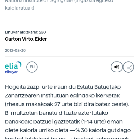
National Institute on Aging/NIH (argazkia egiteko
kaiolaratuak)
Elhuyar aldizkaria: 290
Carton Virto, Eider
2012-08-30
EU
Hogeita zazpi urte iraun du
Estatu Batuetako
Zahartzearen Institutuan
egindako ikerketak
(rhesus makakoak 27 urte bizi dira batez beste).
Bi multzotan banatu dituzte aztertutako
banakoak: batzuei gaztetatik (1-14 urte) eman
diete kaloria urriko dieta —% 30 kaloria gutxiago
kontrol-taldekoei baino—; besteei, zaharragoak