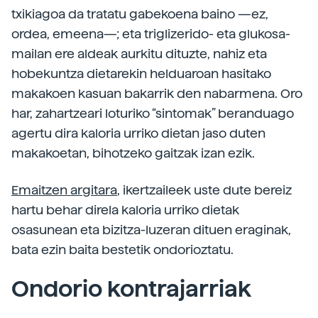
txikiagoa da tratatu gabekoena baino —ez,
ordea, emeena—; eta triglizerido- eta glukosa-
mailan ere aldeak aurkitu dituzte, nahiz eta
hobekuntza dietarekin helduaroan hasitako
makakoen kasuan bakarrik den nabarmena. Oro
har, zahartzeari loturiko “sintomak” beranduago
agertu dira kaloria urriko dietan jaso duten
makakoetan, bihotzeko gaitzak izan ezik.
Emaitzen argitara
, ikertzaileek uste dute bereiz
hartu behar direla kaloria urriko dietak
osasunean eta bizitza-luzeran dituen eraginak,
bata ezin baita bestetik ondorioztatu.
Ondorio kontrajarriak