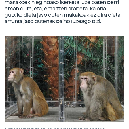
makakoekin egindako ikerketa luze baten berri
eman dute, eta, emaitzen arabera, kaloria
gutxiko dieta jaso duten makakoak ez dira dieta
arrunta jaso dutenak baino luzeago bizi.