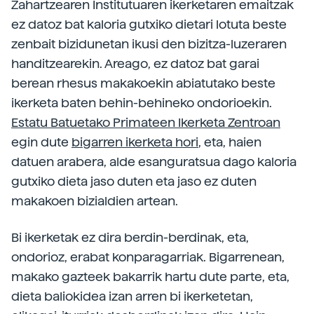
Zahartzearen Institutuaren ikerketaren emaitzak
ez datoz bat kaloria gutxiko dietari lotuta beste
zenbait bizidunetan ikusi den bizitza-luzeraren
handitzearekin. Areago, ez datoz bat garai
berean rhesus makakoekin abiatutako beste
ikerketa baten behin-behineko ondorioekin.
Estatu Batuetako Primateen Ikerketa Zentroan
egin dute
bigarren ikerketa hori
, eta, haien
datuen arabera, alde esanguratsua dago kaloria
gutxiko dieta jaso duten eta jaso ez duten
makakoen bizialdien artean.
Bi ikerketak ez dira berdin-berdinak, eta,
ondorioz, erabat konparagarriak. Bigarrenean,
makako gazteek bakarrik hartu dute parte, eta,
dieta baliokidea izan arren bi ikerketetan,