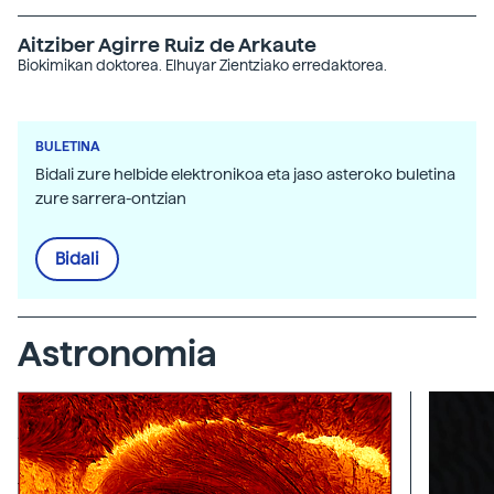
Aitziber Agirre Ruiz de Arkaute
Biokimikan doktorea. Elhuyar Zientziako erredaktorea.
BULETINA
Bidali zure helbide elektronikoa eta jaso asteroko buletina
zure sarrera-ontzian
Bidali
Astronomia