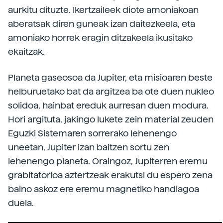
aurkitu dituzte. Ikertzaileek diote amoniakoan
aberatsak diren guneak izan daitezkeela, eta
amoniako horrek eragin ditzakeela ikusitako
ekaitzak.
Planeta gaseosoa da Jupiter, eta misioaren beste
helburuetako bat da argitzea ba ote duen nukleo
solidoa, hainbat ereduk aurresan duen modura.
Hori argituta, jakingo lukete zein material zeuden
Eguzki Sistemaren sorrerako lehenengo
uneetan, Jupiter izan baitzen sortu zen
lehenengo planeta. Oraingoz, Jupiterren eremu
grabitatorioa aztertzeak erakutsi du espero zena
baino askoz ere eremu magnetiko handiagoa
duela.