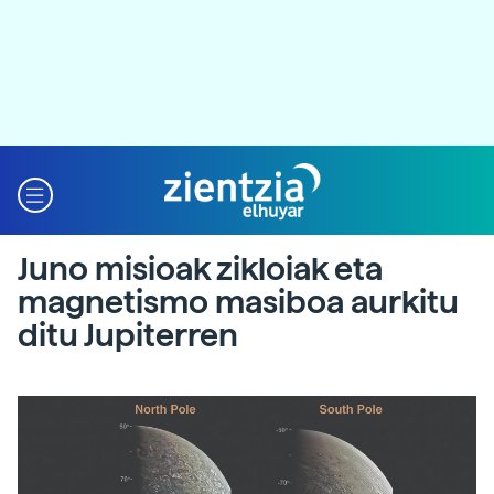
Juno misioak zikloiak eta
magnetismo masiboa aurkitu
ditu Jupiterren