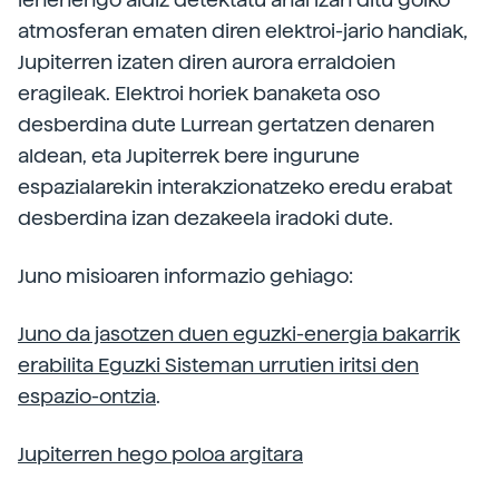
atmosferan ematen diren elektroi-jario handiak,
Jupiterren izaten diren aurora erraldoien
eragileak. Elektroi horiek banaketa oso
desberdina dute Lurrean gertatzen denaren
aldean, eta Jupiterrek bere ingurune
espazialarekin interakzionatzeko eredu erabat
desberdina izan dezakeela iradoki dute.
Juno misioaren informazio gehiago:
Juno da jasotzen duen eguzki-energia bakarrik
erabilita Eguzki Sisteman urrutien iritsi den
espazio-ontzia
.
Jupiterren hego poloa argitara