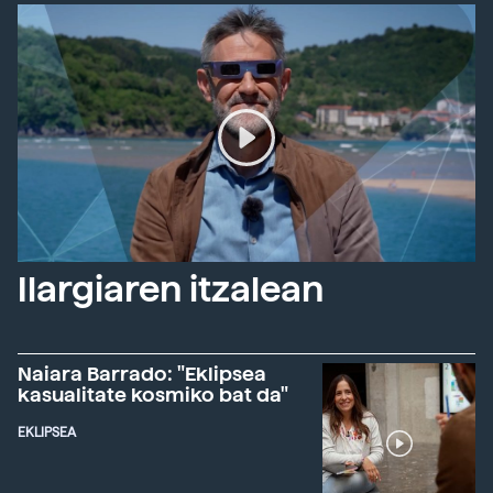
Ilargiaren itzalean
Naiara Barrado: "Eklipsea
kasualitate kosmiko bat da"
EKLIPSEA