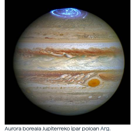
Aurora boreala Jupiterreko ipar poloan
Arg.