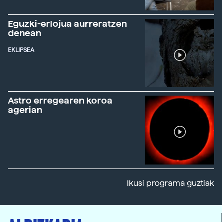
Eguzki-erlojua aurreratzen
denean
EKLIPSEA
Astro erregearen koroa
agerian
Ikusi programa guztiak