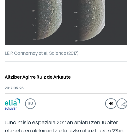
J.E.P. Connerney et al, Science (2017)
Aitziber Agirre Ruiz de Arkaute
2017-05-25
EU
Juno misio espaziala 2011an abiatu zen Jupiter
planeta erraldoirantz, eta iazko abuztuaren 27an