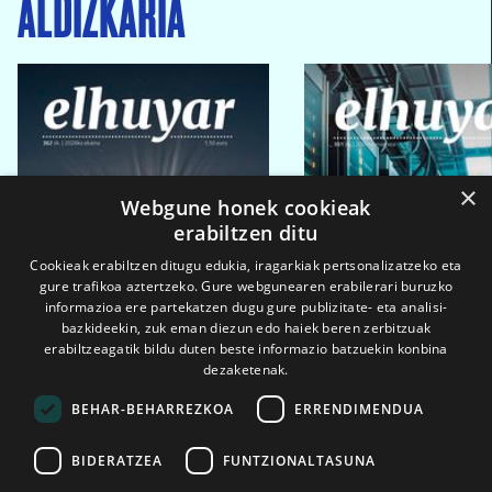
ALDIZKARIA
×
Webgune honek cookieak
erabiltzen ditu
Cookieak erabiltzen ditugu edukia, iragarkiak pertsonalizatzeko eta
gure trafikoa aztertzeko. Gure webgunearen erabilerari buruzko
informazioa ere partekatzen dugu gure publizitate- eta analisi-
bazkideekin, zuk eman diezun edo haiek beren zerbitzuak
erabiltzeagatik bildu duten beste informazio batzuekin konbina
dezaketenak.
BEHAR-BEHARREZKOA
ERRENDIMENDUA
BIDERATZEA
FUNTZIONALTASUNA
2026ko eka. 1a
2026ko mar. 1a