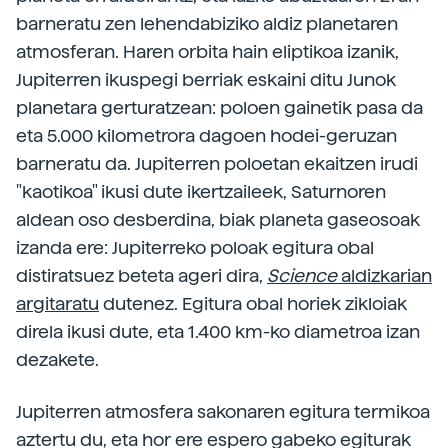
barneratu zen lehendabiziko aldiz planetaren
atmosferan. Haren orbita hain eliptikoa izanik,
Jupiterren ikuspegi berriak eskaini ditu Junok
planetara gerturatzean: poloen gainetik pasa da
eta 5.000 kilometrora dagoen hodei-geruzan
barneratu da. Jupiterren poloetan ekaitzen irudi
"kaotikoa" ikusi dute ikertzaileek, Saturnoren
aldean oso desberdina, biak planeta gaseosoak
izanda ere: Jupiterreko poloak egitura obal
distiratsuez beteta ageri dira,
Science
aldizkarian
argitaratu
dutenez. Egitura obal horiek zikloiak
direla ikusi dute, eta 1.400 km-ko diametroa izan
dezakete.
Jupiterren atmosfera sakonaren egitura termikoa
aztertu du, eta hor ere espero gabeko egiturak