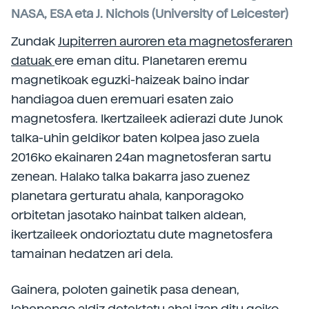
NASA, ESA eta J. Nichols (University of Leicester)
Zundak
Jupiterren auroren eta magnetosferaren
datuak
ere eman ditu. Planetaren eremu
magnetikoak eguzki-haizeak baino indar
handiagoa duen eremuari esaten zaio
magnetosfera. Ikertzaileek adierazi dute Junok
talka-uhin geldikor baten kolpea jaso zuela
2016ko ekainaren 24an magnetosferan sartu
zenean. Halako talka bakarra jaso zuenez
planetara gerturatu ahala, kanporagoko
orbitetan jasotako hainbat talken aldean,
ikertzaileek ondorioztatu dute magnetosfera
tamainan hedatzen ari dela.
Gainera, poloten gainetik pasa denean,
lehenengo aldiz detektatu ahal izan ditu goiko