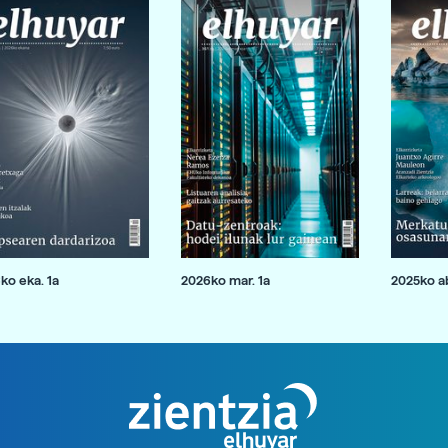
ko eka. 1a
2026ko mar. 1a
2025ko ab