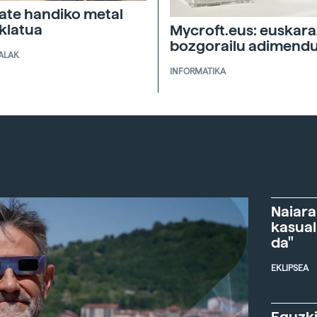
tate handiko metal
iklatua
Mycroft.eus: euskar
bozgorailu adimend
ALAK
INFORMATIKA
Naiara
kasual
da"
EKLIPSEA
Eguzki