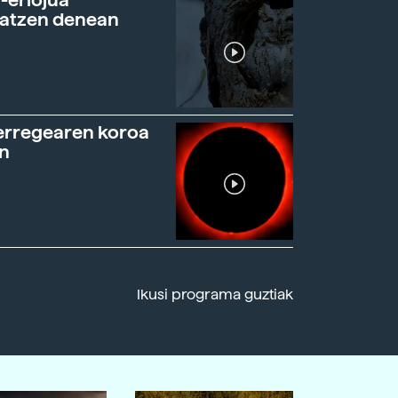
ratzen denean
erregearen koroa
n
Ikusi programa guztiak