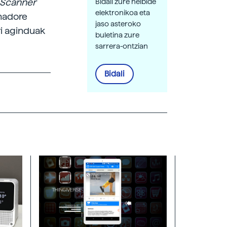
Scanner
Bidali zure helbide
elektronikoa eta
enadore
jaso asteroko
i aginduak
buletina zure
sarrera-ontzian
Bidali