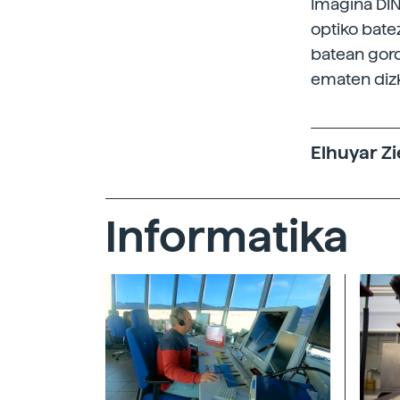
Imagina DIN
optiko bate
batean gord
ematen diz
Elhuyar Zi
Informatika