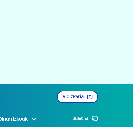
Aldizkaria
Oinarrizkoak
Buletina