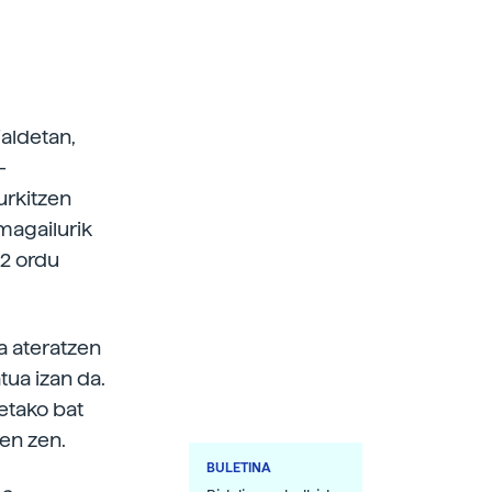
ialdetan,
-
urkitzen
magailurik
12 ordu
ta ateratzen
ua izan da.
ietako bat
ten zen.
BULETINA