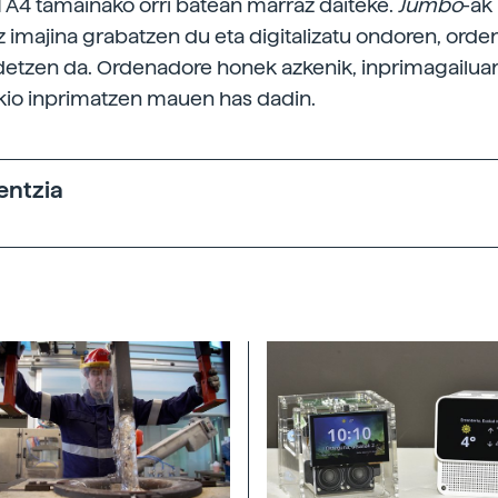
 A4 tamainako orri batean marraz daiteke.
Jumbo
-ak
z imajina grabatzen du eta digitalizatu ondoren, ord
etzen da. Ordenadore honek azkenik, inprimagailuar
kio inprimatzen mauen has dadin.
entzia