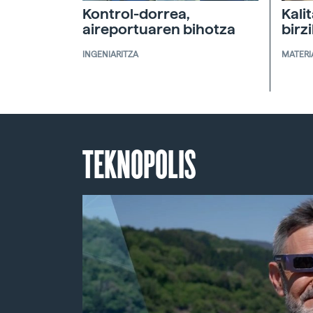
Kontrol-dorrea,
Kali
aireportuaren bihotza
birz
INGENIARITZA
MATERI
TEKNOPOLIS