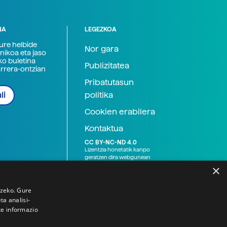
NA
LEGEZKOA
zure helbide
Nor gara
nikoa eta jaso
ko buletina
Publizitatea
arrera-ontzian
Pribatutasun
politika
li
Cookien erabilera
Kontaktua
CC BY-NC-ND 4.0
Lizentzia honetatik kanpo
geratzen dira webgunean
argitaratutako baliabide
×
grafikoak (argazki eta
ilustrazioak), baita Elhuyar ez
den bestelako erakunde eta
tzeko. Gure
norbanakoek idatzitakoak
a analisi-
ere. Kanpo-esteken bidez
te informazio
emandako edukiak esteka
horietan agertzen den
lizentziapean daude,