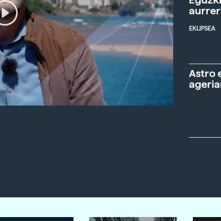
aurre
EKLIPSEA
Astro 
ageria