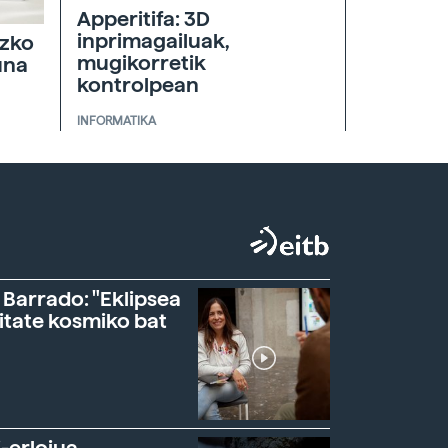
Apperitifa: 3D
inprimagailuak,
azko
mugikorretik
una
kontrolpean
INFORMATIKA
 Barrado: "Eklipsea
itate kosmiko bat
-erlojua