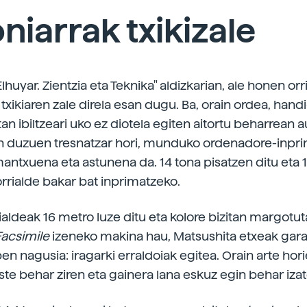
niarrak txikizale
lhuyar. Zientzia eta Teknika" aldizkarian, ale honen orr
txikiaren zale direla esan dugu. Ba, orain ordea, handi
n ibiltzeari uko ez diotela egiten aitortu beharrean a
an duzuen tresnatzar hori, munduko ordenadore-inpri
antxuena eta astunena da. 14 tona pisatzen ditu eta 
orrialde bakar bat inprimatzeko.
rialdeak 16 metro luze ditu eta kolore bizitan margotu
acsimile
izeneko makina hau, Matsushita etxeak garat
en nagusia: iragarki erraldoiak egitea. Orain arte hor
ste behar ziren eta gainera lana eskuz egin behar iza