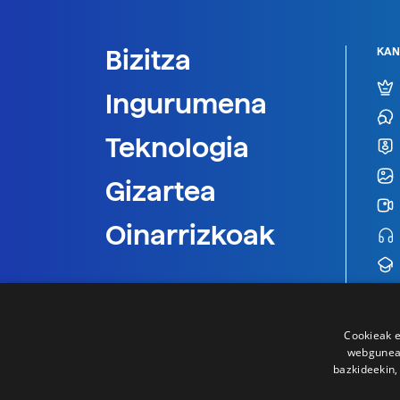
Bizitza
KAN
Ingurumena
Teknologia
Gizartea
Oinarrizkoak
Cookieak e
webgunear
bazkideekin,