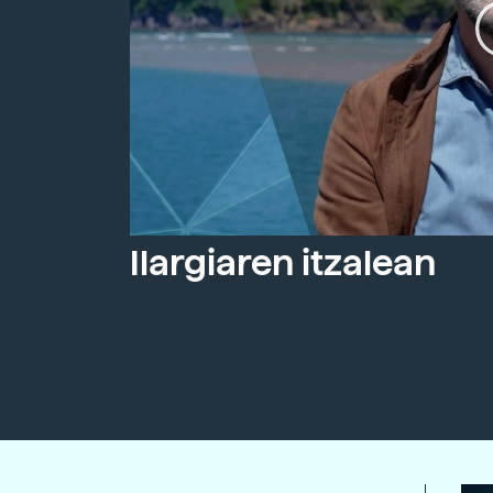
Ilargiaren itzalean