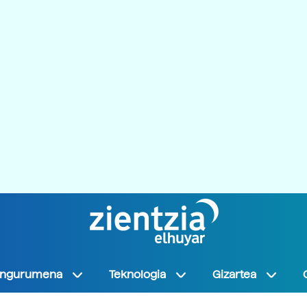
Ingurumena
Teknologia
Gizartea