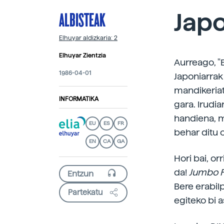
ALBISTEAK
Japo
Elhuyar aldizkaria: 2
Elhuyar Zientzia
Aurreago, "E
1986-04-01
Japoniarrak 
mandikeriata
INFORMATIKA
gara. Irudi
handiena, m
EU
ES
FR
behar ditu 
EN
CA
GA
Hori bai, or
da!
Jumbo F
Bere erabilp
Partekatu
egiteko bi a