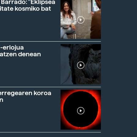
 Barrado: "Eklipsea
itate kosmiko bat
-erlojua
ratzen denean
erregearen koroa
n