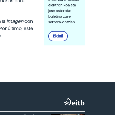
emanas para
elektronikoa eta
jaso asteroko
buletina zure
 la
imagen
con
sarrera-ontzian
Por último, este
.
Bidali