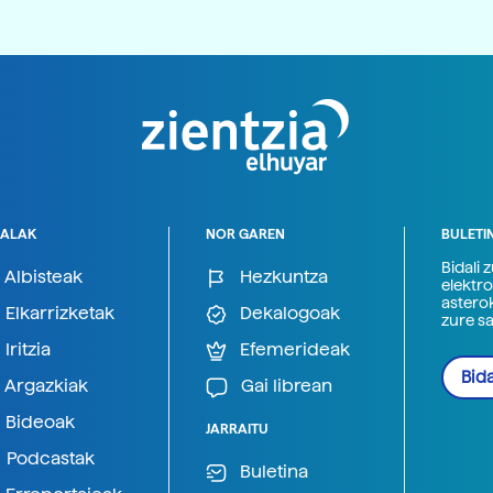
ALAK
NOR GAREN
BULETI
Bidali 
Albisteak
Hezkuntza
elektro
astero
Elkarrizketak
Dekalogoak
zure s
Iritzia
Efemerideak
Bida
Argazkiak
Gai librean
Bideoak
JARRAITU
Podcastak
Buletina