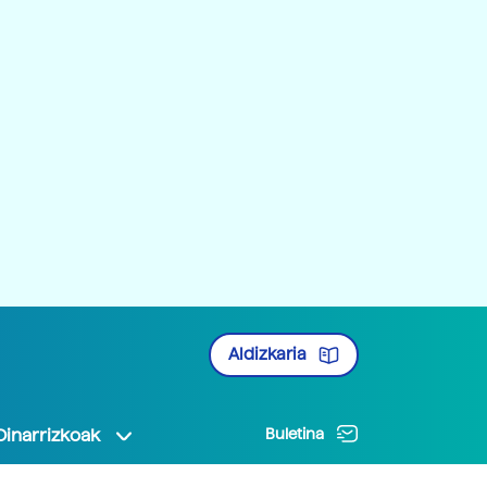
Aldizkaria
Oinarrizkoak
Buletina