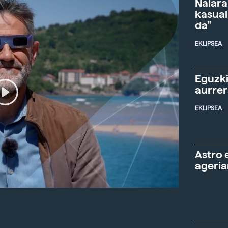
Naiara
kasual
da"
EKLIPSEA
Eguzki
aurre
EKLIPSEA
Astro 
ageria