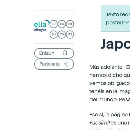
Texto red
posterior 
EU
ES
FR
EN
CA
GA
Japo
Partekatu
Más adelante, "El
hemos dicho que
vemos obligados 
tenéis en la im
del mundo. Pesa 
Eso sí, la página
Facsímil
es una m