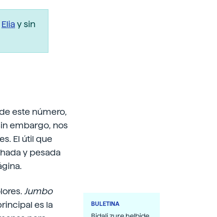
r
Elia
y sin
s de este número,
sin embargo, nos
. El útil que
chada y pesada
ágina.
olores.
Jumbo
incipal es la
BULETINA
Bidali zure helbide