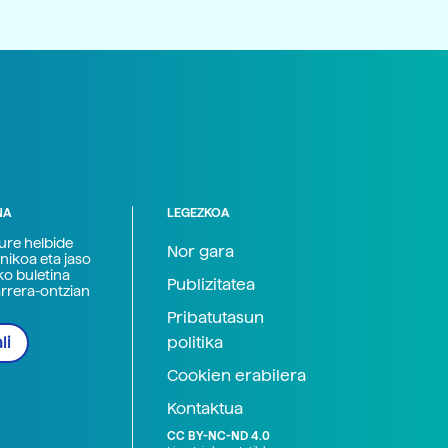
NA
LEGEZKOA
zure helbide
Nor gara
nikoa eta jaso
ko buletina
Publizitatea
arrera-ontzian
Pribatutasun
politika
li
Cookien erabilera
Kontaktua
CC BY-NC-ND 4.0