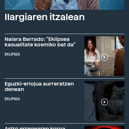
Ilargiaren itzalean
Naiara Barrado: "Eklipsea
kasualitate kosmiko bat da"
EKLIPSEA
Eguzki-erlojua aurreratzen
denean
EKLIPSEA
Astro erregearen koroa