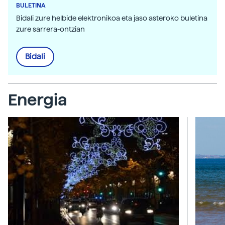
BULETINA
Bidali zure helbide elektronikoa eta jaso asteroko buletina
zure sarrera-ontzian
Bidali
Energia