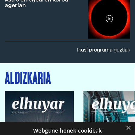
agerian
Ikusi programa guztiak
ALDIZKARIA
×
Webgune honek cookieak