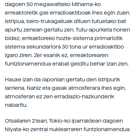
dagoen 50 megawatteko Mihama-ko
erreaktoretik gas erradioaktiboak ihes egin zuen.
Istripua, bero-trukagailuak dituen tutuetako bat
apurtu zenean gertatu zen. Tutu-apurketa honen
bidez, erreaktoreko hozte-sistema primariotik
sistema sekundariora 30 tona ur erradioaktibo
igaro ziren. Zer esanik ez, erreaktorearen
funtzionamendua erabat gelditu behar izan zen.
Hauxe izan da Japonian gertatu den istripurik
larriena. Nahiz eta gasak atmosferara ihes egin,
atmosferan ez zen erradiazio-hazkunderik
nabaritu.
Otsailaren 21ean, Tokio-ko iparraldean dagoen
Niyata-ko zentral nuklearraren funtzionamendua