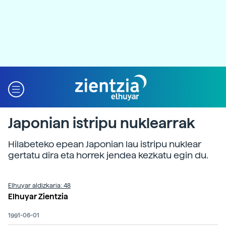
Japonian istripu nuklearrak
Hilabeteko epean Japonian lau istripu nuklear
gertatu dira eta horrek jendea kezkatu egin du.
Elhuyar aldizkaria: 48
Elhuyar Zientzia
1991-06-01