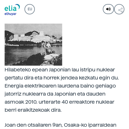
EU
Hilabeteko epean Japonian lau istripu nuklear
gertatu dira eta horrek jendea kezkatu egin du.
Energia elektrikoaren laurdena baino gehiago
jatorriz nuklearra da Japonian eta dauden
asmoak 2010. urterarte 40 erreaktore nuklear
berri eraikitzekoak dira.
Joan den otsailaren 9an, Osaka-ko iparraldean