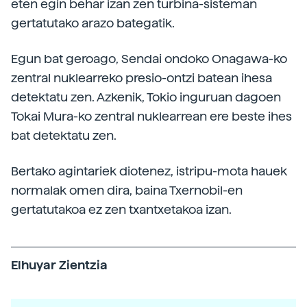
eten egin behar izan zen turbina-sisteman
gertatutako arazo bategatik.
Egun bat geroago, Sendai ondoko Onagawa-ko
zentral nuklearreko presio-ontzi batean ihesa
detektatu zen. Azkenik, Tokio inguruan dagoen
Tokai Mura-ko zentral nuklearrean ere beste ihes
bat detektatu zen.
Bertako agintariek diotenez, istripu-mota hauek
normalak omen dira, baina Txernobil-en
gertatutakoa ez zen txantxetakoa izan.
Elhuyar Zientzia