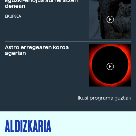
Eguzki-erlojua aurreratzen
denean
EKLIPSEA
Astro erregearen koroa
agerian
Ikusi programa guztiak
ALDIZKARIA