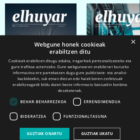
×
Webgune honek cookieak
erabiltzen ditu
Cookieak erabiltzen ditugu edukia, iragarkiak pertsonalizatzeko eta
gure trafikoa aztertzeko. Gure webgunearen erabilerari buruzko
informazioa ere partekatzen dugu gure publizitate- eta analisi-
bazkideekin, zuk eman diezun edo haiek beren zerbitzuak
erabiltzeagatik bildu duten beste informazio batzuekin konbina
dezaketenak.
BEHAR-BEHARREZKOA
ERRENDIMENDUA
BIDERATZEA
FUNTZIONALTASUNA
2026ko eka. 1a
2026ko mar. 1a
GUZTIAK ONARTU
GUZTIAK UKATU