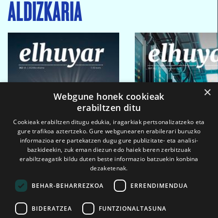
ALDIZKARIA
×
Webgune honek cookieak
erabiltzen ditu
Cookieak erabiltzen ditugu edukia, iragarkiak pertsonalizatzeko eta
gure trafikoa aztertzeko. Gure webgunearen erabilerari buruzko
informazioa ere partekatzen dugu gure publizitate- eta analisi-
bazkideekin, zuk eman diezun edo haiek beren zerbitzuak
erabiltzeagatik bildu duten beste informazio batzuekin konbina
dezaketenak.
BEHAR-BEHARREZKOA
ERRENDIMENDUA
BIDERATZEA
FUNTZIONALTASUNA
2026ko eka. 1a
2026ko mar. 1a