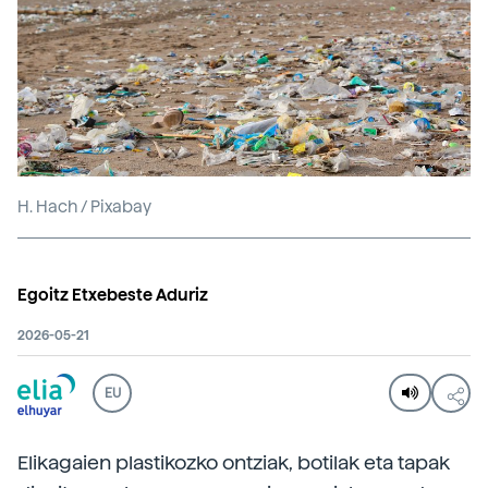
H. Hach / Pixabay
Egoitz Etxebeste Aduriz
2026-05-21
EU
Elikagaien plastikozko ontziak, botilak eta tapak