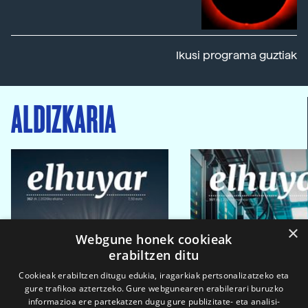
Ikusi programa guztiak
ALDIZKARIA
×
Webgune honek cookieak
erabiltzen ditu
Cookieak erabiltzen ditugu edukia, iragarkiak pertsonalizatzeko eta
gure trafikoa aztertzeko. Gure webgunearen erabilerari buruzko
informazioa ere partekatzen dugu gure publizitate- eta analisi-