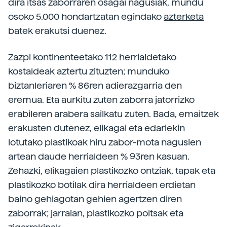
dira itsas zaborraren osagai nagusiak, mundu
osoko 5.000 hondartzatan egindako
azterketa
batek erakutsi duenez.
Zazpi kontinenteetako 112 herrialdetako
kostaldeak aztertu zituzten; munduko
biztanleriaren % 86ren adierazgarria den
eremua. Eta aurkitu zuten zaborra jatorrizko
erabileren arabera sailkatu zuten. Bada, emaitzek
erakusten dutenez, elikagai eta edariekin
lotutako plastikoak hiru zabor-mota nagusien
artean daude herrialdeen % 93ren kasuan.
Zehazki, elikagaien plastikozko ontziak, tapak eta
plastikozko botilak dira herrialdeen erdietan
baino gehiagotan gehien agertzen diren
zaborrak; jarraian, plastikozko poltsak eta