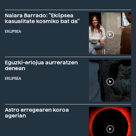
Naiara Barrado: "Eklipsea
kasualitate kosmiko bat da"
EKLIPSEA
Eguzki-erlojua aurreratzen
denean
EKLIPSEA
Astro erregearen koroa
agerian