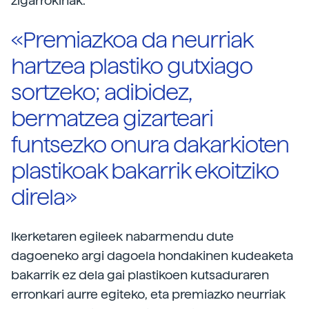
zigarrokinak.
«Premiazkoa da neurriak
hartzea plastiko gutxiago
sortzeko; adibidez,
bermatzea gizarteari
funtsezko onura dakarkioten
plastikoak bakarrik ekoitziko
direla»
Ikerketaren egileek nabarmendu dute
dagoeneko argi dagoela hondakinen kudeaketa
bakarrik ez dela gai plastikoen kutsaduraren
erronkari aurre egiteko, eta premiazko neurriak