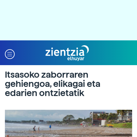
Itsasoko zaborraren
gehiengoa, elikagai eta
edarien ontzietatik