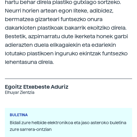
hartu behar direla plastiko gutxiago sortzeko.
Neurri horien artean egon liteke, adibidez,
bermatzea gizarteari funtsezko onura
dakarkioten plastikoak bakarrik ekoitziko direla.
Bestetik, azpimarratu dute ikerketa honek garbi
adierazten duela elikagaiekin eta edariekin
lotutako plastikoen inguruko ekintzak funtsezko
lehentasuna direla.
Egoitz Etxebeste Aduriz
Elhuyar Zientzia
BULETINA
Bidali zure helbide elektronikoa eta jaso asteroko buletina
zure sarrera-ontzian