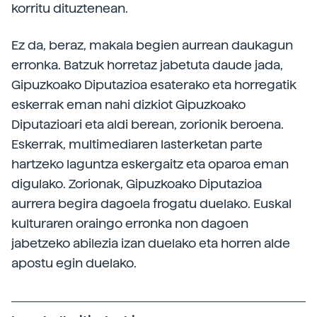
korritu dituztenean.
Ez da, beraz, makala begien aurrean daukagun
erronka. Batzuk horretaz jabetuta daude jada,
Gipuzkoako Diputazioa esaterako eta horregatik
eskerrak eman nahi dizkiot Gipuzkoako
Diputazioari eta aldi berean, zorionik beroena.
Eskerrak, multimediaren lasterketan parte
hartzeko laguntza eskergaitz eta oparoa eman
digulako. Zorionak, Gipuzkoako Diputazioa
aurrera begira dagoela frogatu duelako. Euskal
kulturaren oraingo erronka non dagoen
jabetzeko abilezia izan duelako eta horren alde
apostu egin duelako.