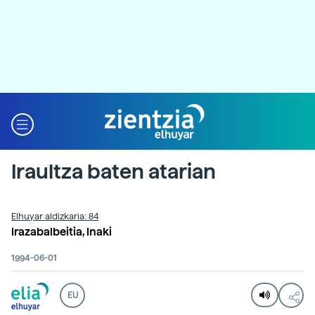
Iraultza baten atarian
Elhuyar aldizkaria: 84
Irazabalbeitia, Inaki
1994-06-01
EU