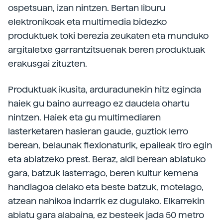
ospetsuan, izan nintzen. Bertan liburu
elektronikoak eta multimedia bidezko
produktuek toki berezia zeukaten eta munduko
argitaletxe garrantzitsuenak beren produktuak
erakusgai zituzten.
Produktuak ikusita, arduradunekin hitz eginda
haiek gu baino aurreago ez daudela ohartu
nintzen. Haiek eta gu multimediaren
lasterketaren hasieran gaude, guztiok lerro
berean, belaunak flexionaturik, epaileak tiro egin
eta abiatzeko prest. Beraz, aldi berean abiatuko
gara, batzuk lasterrago, beren kultur kemena
handiagoa delako eta beste batzuk, motelago,
atzean nahikoa indarrik ez dugulako. Elkarrekin
abiatu gara alabaina, ez besteek jada 50 metro