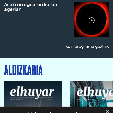
Astro erregearen koroa
agerian
Ikusi programa guztiak
ALDIZKARIA
×