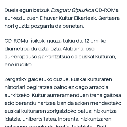
Duela egun batzuk
Ezagutu Gipuzkoa
CD-ROMa
aurkeztu zuen Elhuyar Kultur Elkarteak. Gertaera
hori guztiz pozgarria da benetan.
CD-ROMa fisikoki gauza txikia da, 12 cm-ko
diametroa du ozta-ozta. Alabaina, oso
aurrerapauso garrantzitsua da euskal kulturan,
ene irudiko.
Zergatik? galdetuko duzue. Euskal kulturaren
historiari begiratzea baino ez dago arrazoia
aurkitzeko. Kultur aurreramenduen trena galtzea
edo berandu hartzea izan da azken mendeotako
euskal kulturaren zorigaiztoko patua; hizkuntza
idatzia, unibertsitatea, inprenta, hizkuntzaren
batasuna, egunkaria, irratia, telebista... Beti