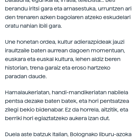
berandu iritsi gara eta arnasestuka, urruntzen ari
den trenaren azken bagoiaren atzeko eskudelari
oratu nahian ibili gara.
Une honetan ordea, kultur adierazpideak jauzi
iraultzaile baten aurrean dagoen momentuan,
euskara eta euskal kultura, lehen aldiz beren
historian, trena garaiz eta eroso hartzeko
paradan daude.
Hamalaukeriatan, handi-mandikeriatan nabilela
pentsa dezake baten batek, eta hori pentsatzea
zilegi bekio bidenabar. Ez da horrela, aitzitik, eta
berriki hori egiaztatzeko aukera izan dut.
Duela aste batzuk Italian, Bolognako liburu-azoka