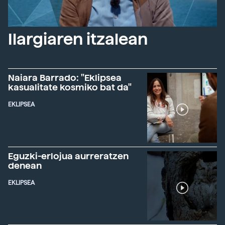
Ilargiaren itzalean
Naiara Barrado: "Eklipsea
kasualitate kosmiko bat da"
EKLIPSEA
Eguzki-erlojua aurreratzen
denean
EKLIPSEA