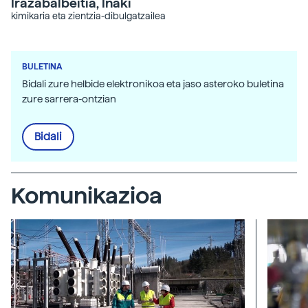
Irazabalbeitia, Inaki
kimikaria eta zientzia-dibulgatzailea
BULETINA
Bidali zure helbide elektronikoa eta jaso asteroko buletina
zure sarrera-ontzian
Bidali
Komunikazioa