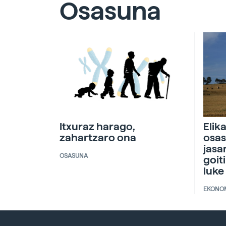
Osasuna
Itxuraz harago,
Elik
zahartzaro ona
osas
jasa
OSASUNA
goit
luke
EKONO