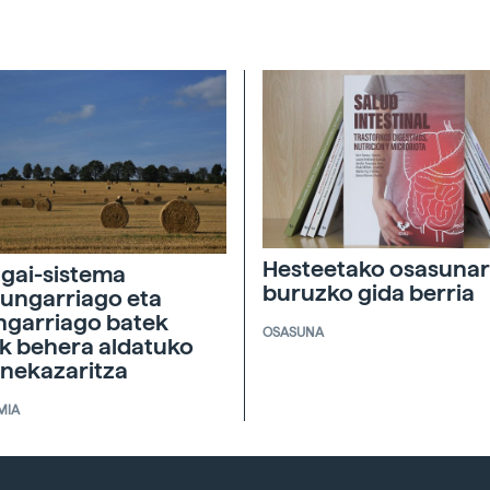
Hesteetako osasunar
agai-sistema
buruzko gida berria
ungarriago eta
ngarriago batek
OSASUNA
ik behera aldatuko
 nekazaritza
MIA