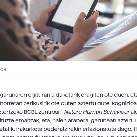
koa
 garunaren egituran aldaketarik eragiten ote duen, et
horretan zerikusirik ote duten aztertu dute, kognizioa
ztertzeko BCBL zentroan.
Nature Human Behaviour
al
dituzte emaitzak
, eta, haien arabera, garunean aztertu
etatik, irakurketa bederatzirekin erlazionatuta dago. 