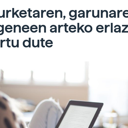
urketaren, garunar
geneen arteko erla
rtu dute