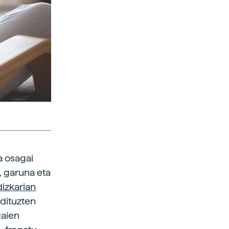
a osagai
, garuna eta
dizkarian
 dituzten
Haien