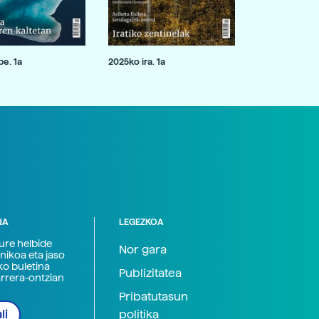
e. 1a
2025ko ira. 1a
NA
LEGEZKOA
zure helbide
Nor gara
nikoa eta jaso
ko buletina
Publizitatea
arrera-ontzian
Pribatutasun
politika
li