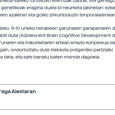
kurketa-sareko funtsezko eremuak daude. Are gehiago
 genetikoak eragina duela bi neurketa jakinetan: ezk
ren azaleran eta goiko zirkunboluzio tenporalarenean
iteko, 9-10 urteko nerabeen garunaren garapenaren d
bili dute (Adolescent Brain Cognitive Development da
unaren eta irakurketaren artean erlazio konplexua d
ain, ondorioztatu dute trebezia poligeniko partzialki
a dela, eta sare banatu baten mende dagoela.
raga Aiestaran