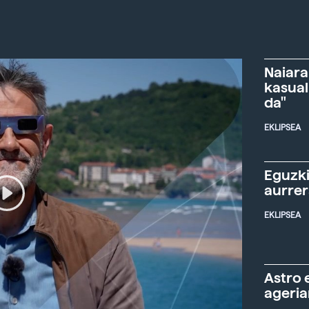
Naiara
kasual
da"
EKLIPSEA
Eguzki
aurre
EKLIPSEA
Astro 
ageria