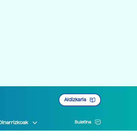
Aldizkaria
Oinarrizkoak
Buletina