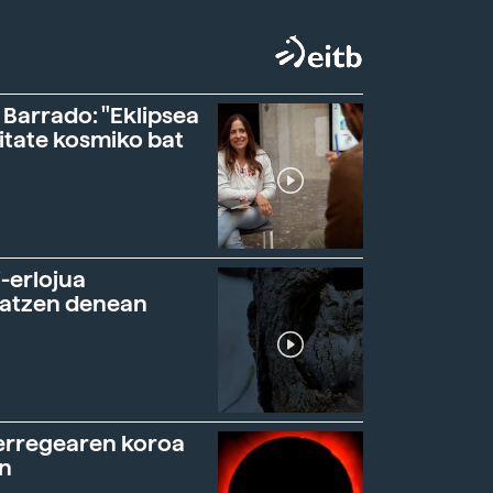
 Barrado: "Eklipsea
itate kosmiko bat
-erlojua
ratzen denean
erregearen koroa
n