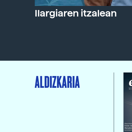
Ilargiaren itzalean
ALDIZKARIA