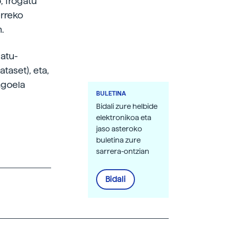
, frogatu
erreko
.
atu-
taset), eta,
agoela
BULETINA
Bidali zure helbide
elektronikoa eta
jaso asteroko
buletina zure
sarrera-ontzian
Bidali