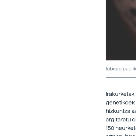
Jabego publi
Irakurketak
genetikoek 
hizkuntza a
argitaratu 
150 neurket