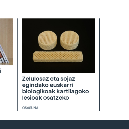
i
Zelulosaz eta sojaz
egindako euskarri
biologikoak kartilagoko
lesioak osatzeko
OSASUNA