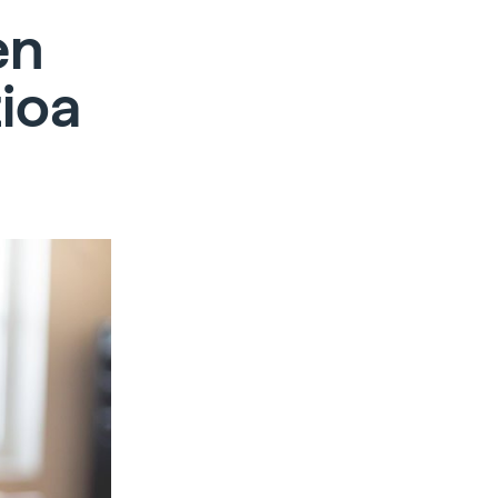
en
zioa