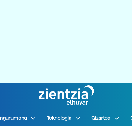
Ingurumena
Teknologia
Gizartea