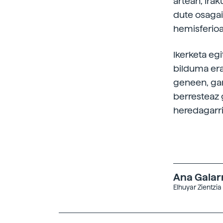
artean, ira
dute osagai
hemisferioa
Ikerketa eg
bilduma era
geneen, gar
berresteaz g
heredagarri
Ana Galar
Elhuyar Zientzia