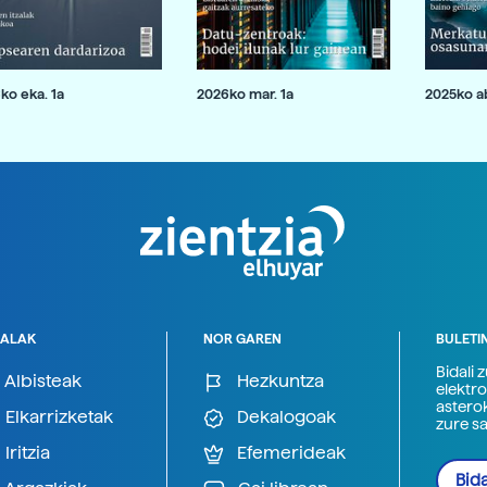
ko eka. 1a
2026ko mar. 1a
2025ko ab
ALAK
NOR GAREN
BULETI
Bidali 
Albisteak
Hezkuntza
elektro
astero
Elkarrizketak
Dekalogoak
zure s
Iritzia
Efemerideak
Bida