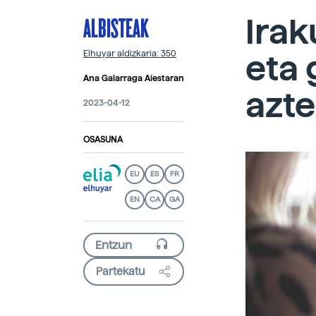
ALBISTEAK
Irak
eta 
Elhuyar aldizkaria: 350
Ana Galarraga Aiestaran
azte
2023-04-12
OSASUNA
EU
ES
FR
EN
CA
GA
Partekatu