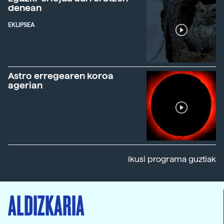
denean
EKLIPSEA
Astro erregearen koroa
agerian
Ikusi programa guztiak
ALDIZKARIA