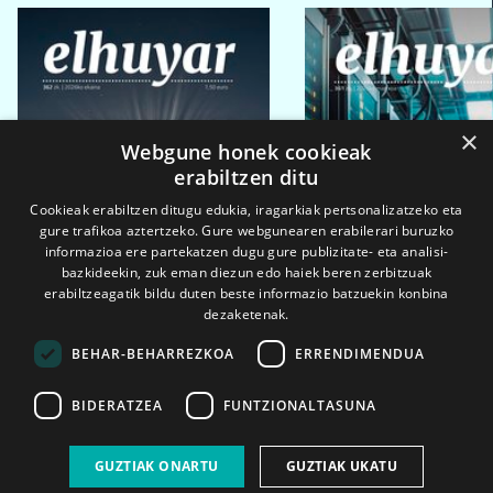
×
Webgune honek cookieak
erabiltzen ditu
Cookieak erabiltzen ditugu edukia, iragarkiak pertsonalizatzeko eta
gure trafikoa aztertzeko. Gure webgunearen erabilerari buruzko
informazioa ere partekatzen dugu gure publizitate- eta analisi-
bazkideekin, zuk eman diezun edo haiek beren zerbitzuak
erabiltzeagatik bildu duten beste informazio batzuekin konbina
dezaketenak.
BEHAR-BEHARREZKOA
ERRENDIMENDUA
BIDERATZEA
FUNTZIONALTASUNA
2026ko eka. 1a
2026ko mar. 1a
GUZTIAK ONARTU
GUZTIAK UKATU