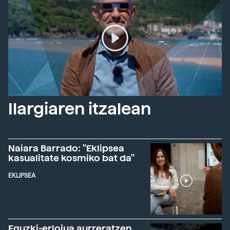
Ilargiaren itzalean
Naiara Barrado: "Eklipsea
kasualitate kosmiko bat da"
EKLIPSEA
Eguzki-erlojua aurreratzen