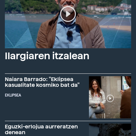
Ilargiaren itzalean
Naiara Barrado: "Eklipsea
kasualitate kosmiko bat da"
EKLIPSEA
Eguzki-erlojua aurreratzen
denean