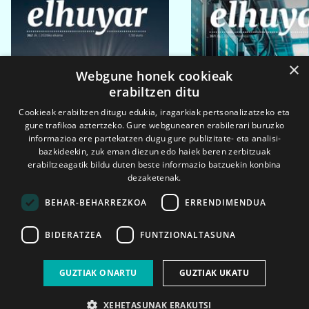
×
Webgune honek cookieak
erabiltzen ditu
Cookieak erabiltzen ditugu edukia, iragarkiak pertsonalizatzeko eta
gure trafikoa aztertzeko. Gure webgunearen erabilerari buruzko
informazioa ere partekatzen dugu gure publizitate- eta analisi-
bazkideekin, zuk eman diezun edo haiek beren zerbitzuak
erabiltzeagatik bildu duten beste informazio batzuekin konbina
dezaketenak.
BEHAR-BEHARREZKOA
ERRENDIMENDUA
BIDERATZEA
FUNTZIONALTASUNA
2026ko eka. 1a
2026ko mar. 1a
GUZTIAK ONARTU
GUZTIAK UKATU
XEHETASUNAK ERAKUTSI