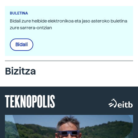
BULETINA
Bidali zure helbide elektronikoa eta jaso asteroko buletina
zure sarrera-ontzian
Bidali
Bizitza
TEKNOPOLIS