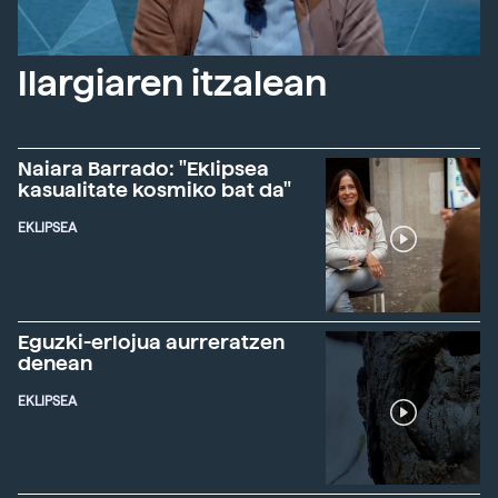
Ilargiaren itzalean
Naiara Barrado: "Eklipsea
kasualitate kosmiko bat da"
EKLIPSEA
Eguzki-erlojua aurreratzen
denean
EKLIPSEA