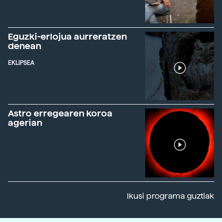
Eguzki-erlojua aurreratzen
denean
EKLIPSEA
Astro erregearen koroa
agerian
Ikusi programa guztiak