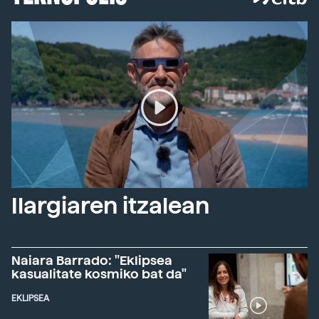
Ilargiaren itzalean
Naiara Barrado: "Eklipsea
kasualitate kosmiko bat da"
EKLIPSEA