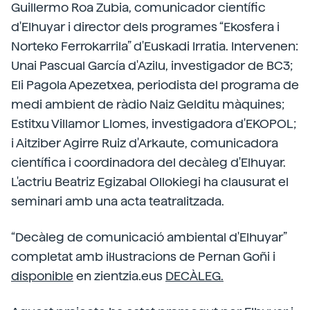
Guillermo Roa Zubia, comunicador científic
d'Elhuyar i director dels programes “Ekosfera i
Norteko Ferrokarrila” d'Euskadi Irratia. Intervenen:
Unai Pascual García d'Azilu, investigador de BC3;
Eli Pagola Apezetxea, periodista del programa de
medi ambient de ràdio Naiz Gelditu màquines;
Estitxu Villamor Llomes, investigadora d'EKOPOL;
i Aitziber Agirre Ruiz d'Arkaute, comunicadora
científica i coordinadora del decàleg d'Elhuyar.
L'actriu Beatriz Egizabal Ollokiegi ha clausurat el
seminari amb una acta teatralitzada.
“Decàleg de comunicació ambiental d'Elhuyar”
completat amb il·lustracions de Pernan Goñi i
disponible
en zientzia.eus
DECÀLEG.