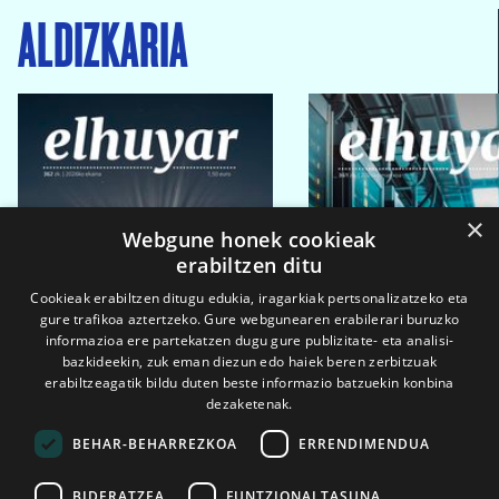
ALDIZKARIA
×
Webgune honek cookieak
erabiltzen ditu
Cookieak erabiltzen ditugu edukia, iragarkiak pertsonalizatzeko eta
gure trafikoa aztertzeko. Gure webgunearen erabilerari buruzko
informazioa ere partekatzen dugu gure publizitate- eta analisi-
bazkideekin, zuk eman diezun edo haiek beren zerbitzuak
erabiltzeagatik bildu duten beste informazio batzuekin konbina
dezaketenak.
BEHAR-BEHARREZKOA
ERRENDIMENDUA
BIDERATZEA
FUNTZIONALTASUNA