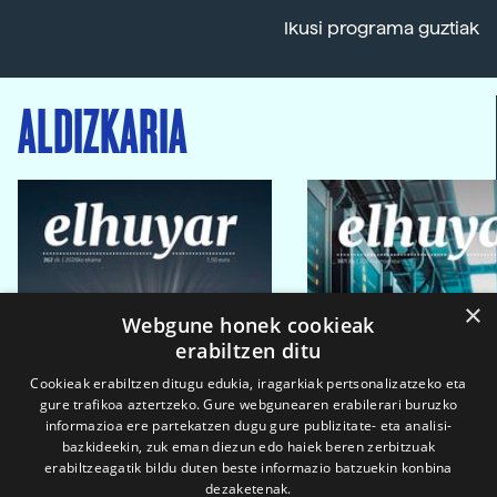
Ikusi programa guztiak
ALDIZKARIA
×
Webgune honek cookieak
erabiltzen ditu
Cookieak erabiltzen ditugu edukia, iragarkiak pertsonalizatzeko eta
gure trafikoa aztertzeko. Gure webgunearen erabilerari buruzko
informazioa ere partekatzen dugu gure publizitate- eta analisi-
bazkideekin, zuk eman diezun edo haiek beren zerbitzuak
erabiltzeagatik bildu duten beste informazio batzuekin konbina
dezaketenak.