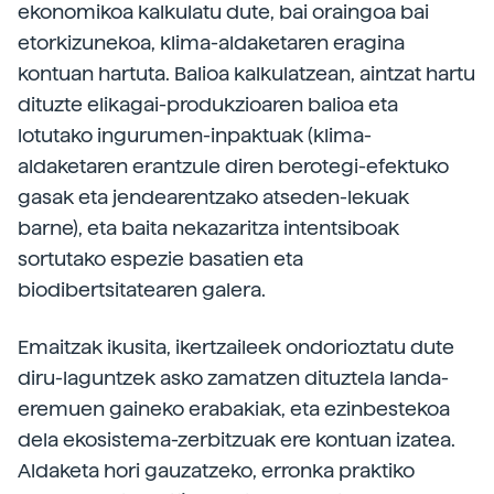
ekonomikoa kalkulatu dute, bai oraingoa bai
etorkizunekoa, klima-aldaketaren eragina
kontuan hartuta. Balioa kalkulatzean, aintzat hartu
dituzte elikagai-produkzioaren balioa eta
lotutako ingurumen-inpaktuak (klima-
aldaketaren erantzule diren berotegi-efektuko
gasak eta jendearentzako atseden-lekuak
barne), eta baita nekazaritza intentsiboak
sortutako espezie basatien eta
biodibertsitatearen galera.
Emaitzak ikusita, ikertzaileek ondorioztatu dute
diru-laguntzek asko zamatzen dituztela landa-
eremuen gaineko erabakiak, eta ezinbestekoa
dela ekosistema-zerbitzuak ere kontuan izatea.
Aldaketa hori gauzatzeko, erronka praktiko