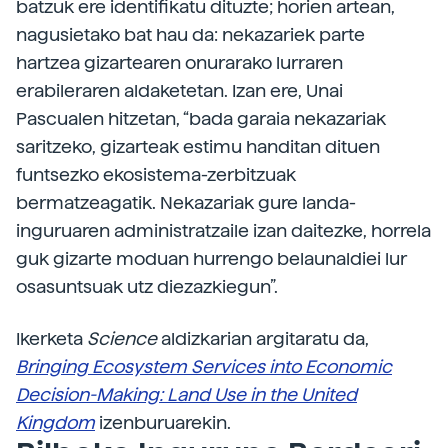
batzuk ere identifikatu dituzte; horien artean,
nagusietako bat hau da: nekazariek parte
hartzea gizartearen onurarako lurraren
erabileraren aldaketetan. Izan ere, Unai
Pascualen hitzetan, “bada garaia nekazariak
saritzeko, gizarteak estimu handitan dituen
funtsezko ekosistema-zerbitzuak
bermatzeagatik. Nekazariak gure landa-
inguruaren administratzaile izan daitezke, horrela
guk gizarte moduan hurrengo belaunaldiei lur
osasuntsuak utz diezazkiegun”.
Ikerketa
Science
aldizkarian argitaratu da,
Bringing Ecosystem Services into Economic
Decision-Making: Land Use in the United
Kingdom
izenburuarekin.