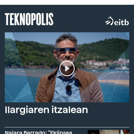
TEKNOPOLIS
Ilargiaren itzalean
Naiara Barrado: "Eklipsea