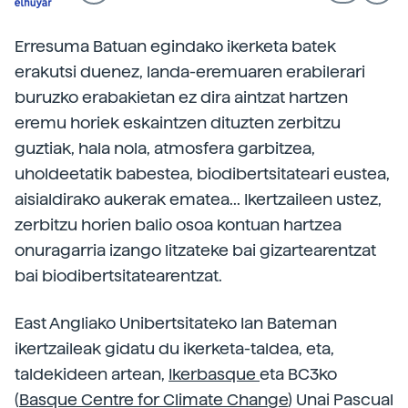
Erresuma Batuan egindako ikerketa batek
erakutsi duenez, landa-eremuaren erabilerari
buruzko erabakietan ez dira aintzat hartzen
eremu horiek eskaintzen dituzten zerbitzu
guztiak, hala nola, atmosfera garbitzea,
uholdeetatik babestea, biodibertsitateari eustea,
aisialdirako aukerak ematea... Ikertzaileen ustez,
zerbitzu horien balio osoa kontuan hartzea
onuragarria izango litzateke bai gizartearentzat
bai biodibertsitatearentzat.
East Angliako Unibertsitateko Ian Bateman
ikertzaileak gidatu du ikerketa-taldea, eta,
taldekideen artean,
Ikerbasque
eta BC3ko
(
Basque Centre for Climate Change
) Unai Pascual