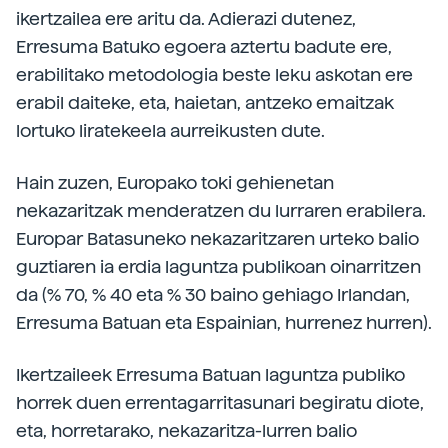
ikertzailea ere aritu da. Adierazi dutenez,
Erresuma Batuko egoera aztertu badute ere,
erabilitako metodologia beste leku askotan ere
erabil daiteke, eta, haietan, antzeko emaitzak
lortuko liratekeela aurreikusten dute.
Hain zuzen, Europako toki gehienetan
nekazaritzak menderatzen du lurraren erabilera.
Europar Batasuneko nekazaritzaren urteko balio
guztiaren ia erdia laguntza publikoan oinarritzen
da (% 70, % 40 eta % 30 baino gehiago Irlandan,
Erresuma Batuan eta Espainian, hurrenez hurren).
Ikertzaileek Erresuma Batuan laguntza publiko
horrek duen errentagarritasunari begiratu diote,
eta, horretarako, nekazaritza-lurren balio