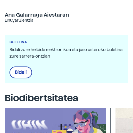
Ana Galarraga Aiestaran
Elhuyar Zientzia
BULETINA
Bidali zure helbide elektronikoa eta jaso asteroko buletina
zure sarrera-ontzian
Bidali
Biodibertsitatea