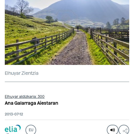
Elhuyar Zientzia
Elhuyar aldizkaria: 300
Ana Galarraga Aiestaran
2013-07-12
EU