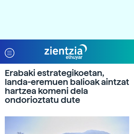
Erabaki estrategikoetan,
landa-eremuen balioak aintzat
hartzea komeni dela
ondorioztatu dute