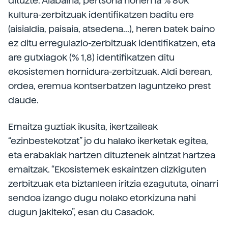
dituzte. Alabaina, pertsona horien ia % 80k
kultura-zerbitzuak identifikatzen baditu ere
(aisialdia, paisaia, atsedena...), heren batek baino
ez ditu erregulazio-zerbitzuak identifikatzen, eta
are gutxiagok (% 1,8) identifikatzen ditu
ekosistemen hornidura-zerbitzuak. Aldi berean,
ordea, eremua kontserbatzen laguntzeko prest
daude.
Emaitza guztiak ikusita, ikertzaileak
“ezinbestekotzat” jo du halako ikerketak egitea,
eta erabakiak hartzen dituztenek aintzat hartzea
emaitzak. “Ekosistemek eskaintzen dizkiguten
zerbitzuak eta biztanleen iritzia ezagututa, oinarri
sendoa izango dugu nolako etorkizuna nahi
dugun jakiteko”, esan du Casadok.