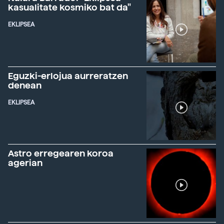
kasualitate kosmiko bat da"
EKLIPSEA
Eguzki-erlojua aurreratzen
denean
EKLIPSEA
Astro erregearen koroa
agerian