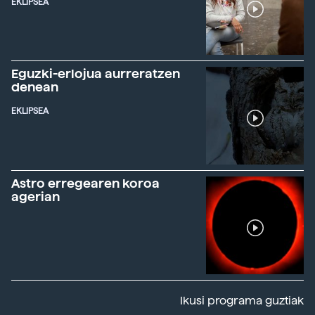
EKLIPSEA
Eguzki-erlojua aurreratzen
denean
EKLIPSEA
Astro erregearen koroa
agerian
Ikusi programa guztiak