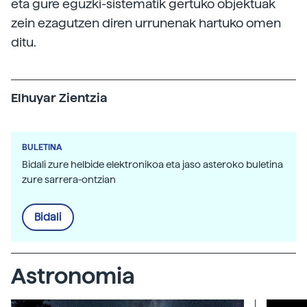
eta gure eguzki-sistematik gertuko objektuak
zein ezagutzen diren urrunenak hartuko omen
ditu.
Elhuyar Zientzia
BULETINA
Bidali zure helbide elektronikoa eta jaso asteroko buletina
zure sarrera-ontzian
Bidali
Astronomia