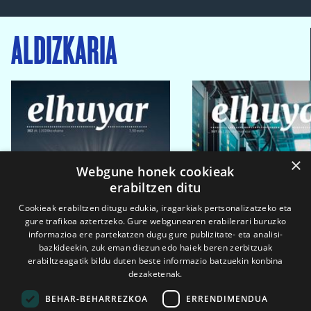
ALDIZKARIA
×
Webgune honek cookieak
erabiltzen ditu
Cookieak erabiltzen ditugu edukia, iragarkiak pertsonalizatzeko eta
gure trafikoa aztertzeko. Gure webgunearen erabilerari buruzko
informazioa ere partekatzen dugu gure publizitate- eta analisi-
bazkideekin, zuk eman diezun edo haiek beren zerbitzuak
erabiltzeagatik bildu duten beste informazio batzuekin konbina
dezaketenak.
BEHAR-BEHARREZKOA
ERRENDIMENDUA