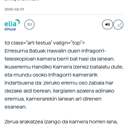
2005-02-01
EU
td class="art-testua" valign="top">
Erresuma Batuak Hawaiin duen infragorri-
teleskopioan kamera berri bat hasi da lanean.
Ikuseremu Handiko Kamera izenez bataiatu dute,
eta mundu osoko infragorri-kamerarik
indartsuena da: zeruko eremu oso zabala har
dezake aldi berean, ilargiaren azalera adinako
eremua, kamerarekin lanean ari direnen
esanean.
Zerua arakatzea izango da kamera horren lana,