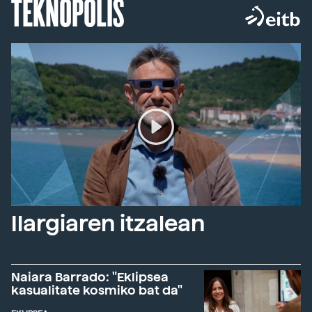
TEKNOPOLIS
Ilargiaren itzalean
Naiara Barrado: "Eklipsea
kasualitate kosmiko bat da"