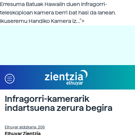
Erresuma Batuak Hawaiin duen infragorri-
teleskopioan kamera berri bat hasi da lanean.
Ikuseremu Handiko Kamera iz…">
Infragorri-kamerarik
indartsuena zerura begira
Elhuyar aldizkaria: 206
Elhuyar Zientzia