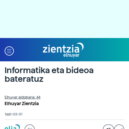
Informatika eta bideoa
bateratuz
Elhuyar aldizkaria: 44
Elhuyar Zientzia
1991-02-01