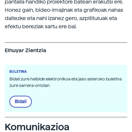
pantaila handiko proiektore batean erakutsi ere.
Honez gain, bideo-imajinak eta grafikoak nahas
daitezke eta nahi izanez gero, azpitituluak eta
efektu bereziak sartu ere bai.
Elhuyar Zientzia
BULETINA
Bidali zure helbide elektronikoa eta jaso asteroko buletina
zure sarrera-ontzian
Bidali
Komunikazioa