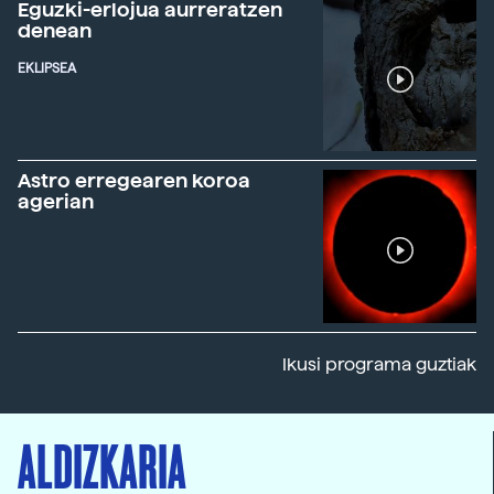
Eguzki-erlojua aurreratzen
denean
EKLIPSEA
Astro erregearen koroa
agerian
Ikusi programa guztiak
ALDIZKARIA