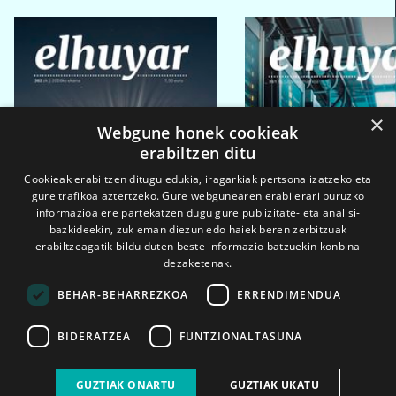
×
Webgune honek cookieak
erabiltzen ditu
Cookieak erabiltzen ditugu edukia, iragarkiak pertsonalizatzeko eta
gure trafikoa aztertzeko. Gure webgunearen erabilerari buruzko
informazioa ere partekatzen dugu gure publizitate- eta analisi-
bazkideekin, zuk eman diezun edo haiek beren zerbitzuak
erabiltzeagatik bildu duten beste informazio batzuekin konbina
dezaketenak.
BEHAR-BEHARREZKOA
ERRENDIMENDUA
BIDERATZEA
FUNTZIONALTASUNA
2026ko eka. 1a
2026ko mar. 1a
GUZTIAK ONARTU
GUZTIAK UKATU