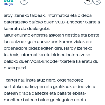
EU
ardy izeneko taldeak, informatika eta bideoa
bateratzeko balioko duen V.O.B.-Encoder txartela
kaleratu du duela gutxi.
Gaur egungo enpresa askotan gestioa eta beste
lan batzuez gain aurkezpen komertzialak ere
ordenadore bidez egiten dira. Hardy izeneko
taldeak, informatika eta bideoa bateratzeko
balioko duen V.O.B.-Encoder txartela kaleratu du
duela gutxi.
Txartel hau instalatuz gero, ordenadorez
sortutako aurkezpen eta grafikoak bideo-zinta
batean graba daitezke eta baita telebista-
monitore batean baino gehiagotan edota