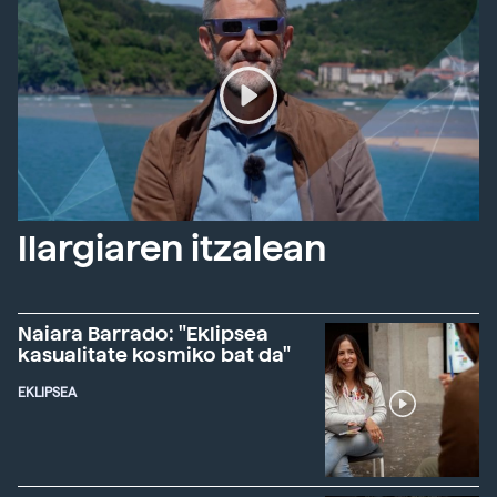
Ilargiaren itzalean
Naiara Barrado: "Eklipsea
kasualitate kosmiko bat da"
EKLIPSEA