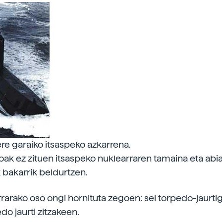
ere garaiko itsaspeko azkarrena.
oak ez zituen itsaspeko nuklearraren tamaina eta abi
k bakarrik beldurtzen.
rarako oso ongi hornituta zegoen: sei torpedo-jaurtiga
do jaurti zitzakeen.