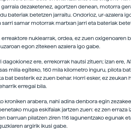
garraia dezaketenez, agortzen denean, motorra ger
 du bateriak betetzen jarraitu. Ondorioz, ur-azalera i
n sarri samar motorrak martxan jarri eta bateriak bete
 erreaktore nuklearrak, ordea, ez zuen oxigenoaren be
, luzaroan egon zitekeen azalera igo gabe.
 dagokionez ere, errekorrak hautsi zituen; izan ere,
N
sas milia egiteko, 160 mila kilometro inguru, pilota ba
 bat besterik ez zuen behar. Horri esker, ez zeukan h
harrik erregai bila.
ko kroniken arabera, nahi adina denbora egin zezakee
benetako muga eskifaiak jartzen zuen: ez zen erraza 
en barruan pilatzen ziren 116 lagunentzako egunak e
uzkiaren argirik ikusi gabe.