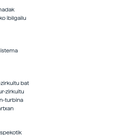
rmadak
o ibilgailu
 sistema
-zirkuitu bat
r-zirkuitu
n-turbina
artxan
saspekotik