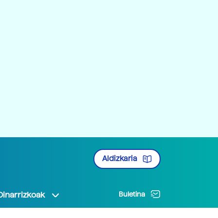
Aldizkaria
Oinarrizkoak
Buletina