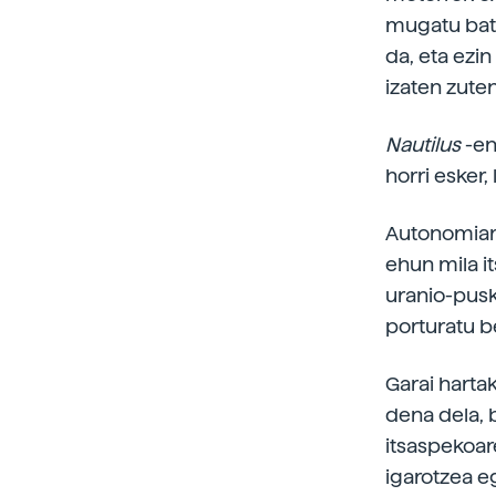
mugatu bat 
da, eta ezin
izaten zute
Nautilus
-en
horri esker
Autonomiari
ehun mila it
uranio-puska
porturatu be
Garai harta
dena dela, 
itsaspekoar
igarotzea eg