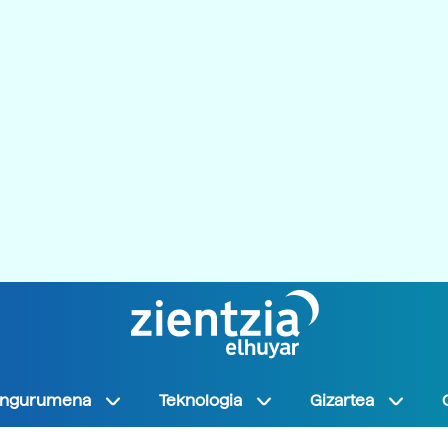
Ingurumena
Teknologia
Gizartea