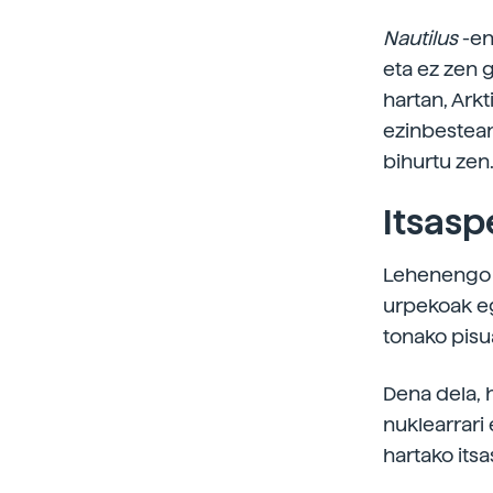
Nautilus
-en
eta ez zen g
hartan, Ark
ezinbestean
bihurtu zen
Itsasp
Lehenengo i
urpekoak egi
tonako pisu
Dena dela, 
nuklearrari 
hartako its