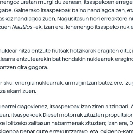
nengoz uretan murgildu zenean, itsaspekoen errege
 gabe. Gainerako itsaspekoak baino handiagoa zen, et
skoz handiagoa zuen. Nagusitasun hori erreaktore nu
 zuen
Nautilus
-ek, izan ere, lehenengo itsaspeko nukle
klear hitza entzute hutsak hotzikarak eragiten ditu; 
learra entzutearekin bat hondakin nuklearrek eragi
tortzen dira gogora.
rrisku, energia nuklearrak, armagintzan batez ere, izu
za ekarri zuen.
klearrei dagokienez, itsaspekoak izan ziren aitzindari.
nean, itsaspekoek Diesel motorrak zituzten propultsior
ze ibiltzeko zailtasun nabarmenak zituzten; izan ere, D
igenoa behar dute errekuntzarako, eta, oxigeno-kant