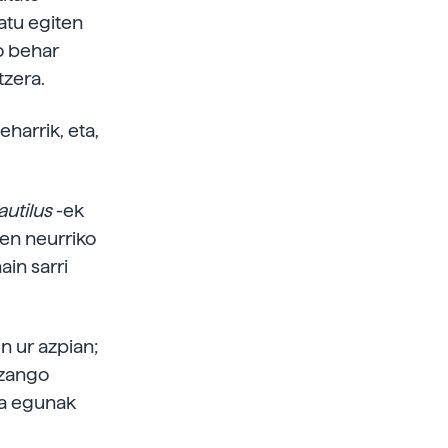
atu egiten
go behar
tzera.
harrik, eta,
autilus
-ek
ten neurriko
ain sarri
n ur azpian;
izango
ta egunak