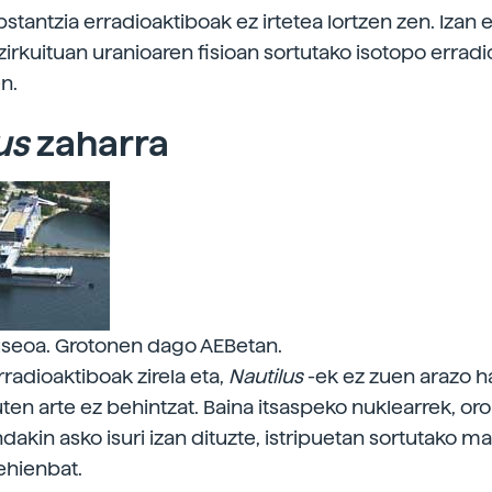
tantzia erradioaktiboak ez irtetea lortzen zen. Izan e
irkuituan uranioaren fisioan sortutako isotopo errad
en.
us
zaharra
useoa. Grotonen dago AEBetan.
radioaktiboak zirela eta,
Nautilus
-ek ez zuen arazo ha
uten arte ez behintzat. Baina itsaspeko nuklearrek, or
dakin asko isuri izan dituzte, istripuetan sortutako m
ehienbat.