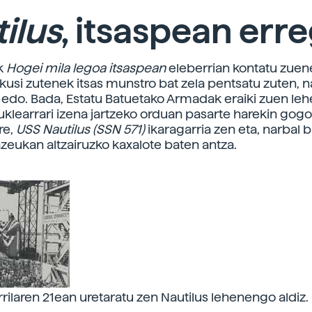
ilus
, itsaspean err
k
Hogei mila legoa
itsaspean
eleberrian kontatu zuen
ikusi zutenek itsas munstro bat zela pentsatu zuten, n
t edo. Bada, Estatu Batuetako Armadak eraiki zuen l
uklearrari izena jartzeko orduan pasarte harekin gogo
re,
USS Nautilus (SSN 571)
ikaragarria zen eta, narbal b
azeukan altzairuzko kaxalote baten antza.
rrilaren 21ean uretaratu zen Nautilus lehenengo aldiz.