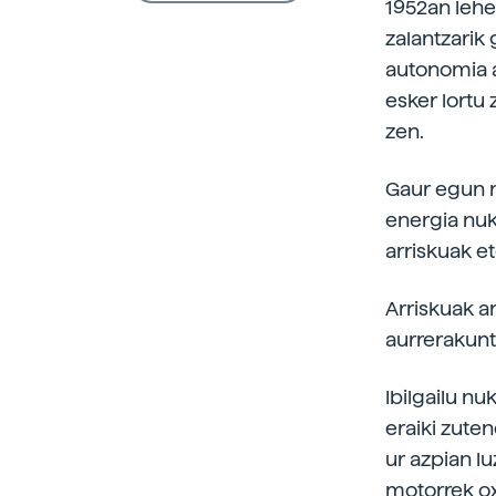
1952an lehe
zalantzarik
autonomia a
esker lortu
zen.
Gaur egun nu
energia nuk
arriskuak e
Arriskuak a
aurrerakunt
Ibilgailu nu
eraiki zute
ur azpian lu
motorrek ox