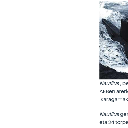
Nautilus
, b
AEBen areri
ikaragarria
Nautilus
ger
eta 24 torpe