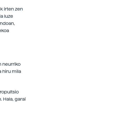
k irten zen
ia luze
ondoan,
pekoa
n neurriko
a hiru mila
ropultsio
. Hala, garai