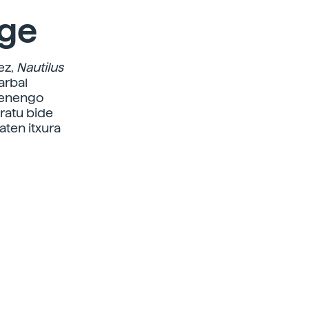
ege
ez,
Nautilus
arbal
ehenengo
ratu bide
aten itxura