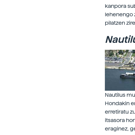
kanpora subs
lehenengo z
pilatzen zir
Nautil
Nautilus m
Hondakin er
erretiratu z
itsasora hon
eraginez, g