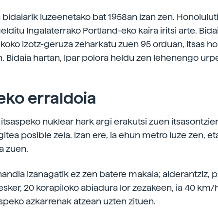
 bidaiarik luzeenetako bat 1958an izan zen. Honoluluti
elditu Ingalaterrako Portland-eko kaira iritsi arte. Bida
tikoko izotz-geruza zeharkatu zuen 95 orduan, itsas h
. Bidaia hartan, Ipar polora heldu zen lehenengo ur
.
eko erraldoia
tsaspeko nuklear hark argi erakutsi zuen itsasontzie
tea posible zela. Izan ere, ia ehun metro luze zen, et
a zuen.
handia izanagatik ez zen batere makala; alderantziz, p
esker, 20 korapiloko abiadura lor zezakeen, ia 40 km/h
aspeko azkarrenak atzean uzten zituen.