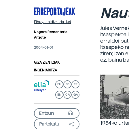
ERREPORTAJEAK
Naut
Elhuyar aldizkaria: 194
Jules Verne
Nagore Rementeria
itsaspekoa 
Argote
erraldoi ba
itsaspeko n
2004-01-01
ziren; izan e
ez, baina b
GIZA ZIENTZIAK
INGENIARITZA
EU
ES
FR
EN
CA
GA
1954ko urta
Partekatu