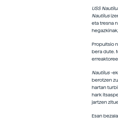
USS Nautil
Nautilus
ize
eta tresna n
hegazkinak, 
Propultsio n
bera dute. 
erreaktoree
Nautilus
-ek
berotzen zue
hartan turb
hark itsasp
jartzen zitu
Esan bezala,