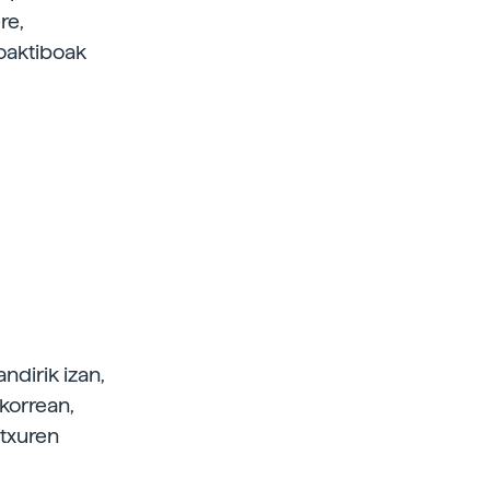
re,
ioaktiboak
ndirik izan,
okorrean,
atxuren