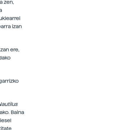
a zen,
a
klearrei
arra izan
izan ere,
ndako
garrizko
Nautilus
ako. Baina
iesel
itate