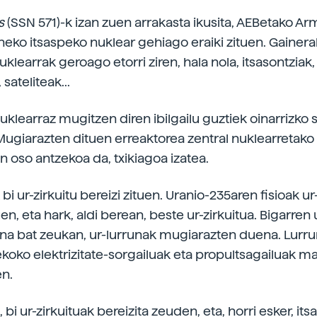
us
(SSN 571)-k izan zuen arrakasta ikusita, AEBetako A
neko itsaspeko nuklear gehiago eraiki zituen. Gainerak
uklearrak geroago etorri ziren, hala nola, itsasontziak,
sateliteak...
uklearraz mugitzen diren ibilgailu guztiek oinarrizko
Mugiarazten dituen erreaktorea zentral nuklearretako
n oso antzekoa da, txikiagoa izatea.
 bi ur-zirkuitu bereizi zituen. Uranio-235aren fisioak ur
n, eta hark, aldi berean, beste ur-zirkuitua. Bigarren u
ina bat zeukan, ur-lurrunak mugiarazten duena. Lurru
ekoko elektrizitate-sorgailuak eta propultsagailuak m
en.
 bi ur-zirkuituak bereizita zeuden, eta, horri esker, it