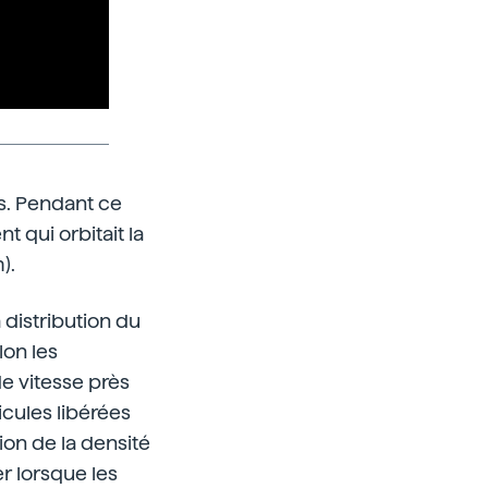
s. Pendant ce
 qui orbitait la
).
 distribution du
lon les
e vitesse près
icules libérées
on de la densité
r lorsque les