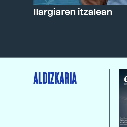
Ilargiaren itzalean
ALDIZKARIA