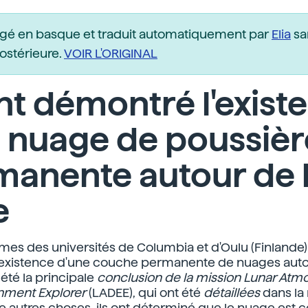
igé en basque et traduit automatiquement par
Elia
sa
postérieure.
VOIR L'ORIGINAL
ont démontré l'exist
 nuage de poussièr
manente autour de 
e
mes des universités de Columbia et d'Oulu (Finlande)
'existence d'une couche permanente de nuages auto
 été la principale
conclusion de la mission Lunar At
nment Explorer
(LADEE), qui ont été
détaillées
dans la
re autres choses, ils ont déterminé que le nuage est 