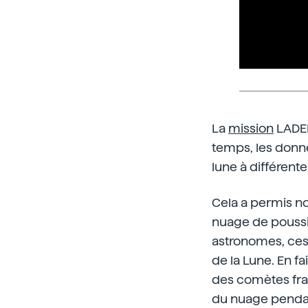
La
mission
LADEE
temps, les donné
lune à différent
Cela a permis no
nuage de poussièr
astronomes, ces
de la Lune. En fa
des comètes frap
du nuage pendant