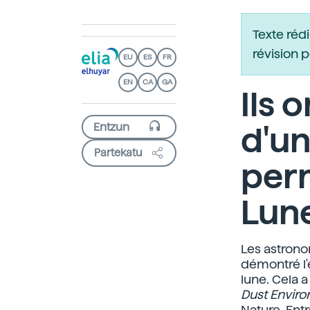
Texte réd
révision 
EU
ES
FR
EN
CA
GA
Ils 
d'un
Partekatu
per
Lun
Les astrono
démontré l
lune. Cela a
Dust Enviro
Nature. Ent