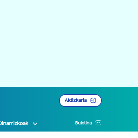
Aldizkaria
Oinarrizkoak
Buletina