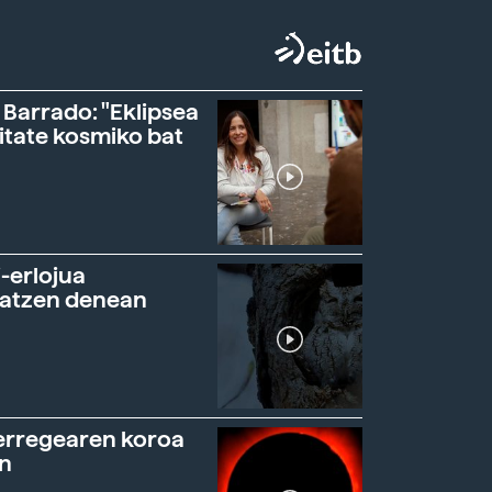
 Barrado: "Eklipsea
itate kosmiko bat
-erlojua
ratzen denean
erregearen koroa
n