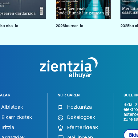
ko eka. 1a
2026ko mar. 1a
2025ko ab
ALAK
NOR GAREN
BULETI
Bidali 
Albisteak
Hezkuntza
elektro
astero
Elkarrizketak
Dekalogoak
zure s
Iritzia
Efemerideak
Bida
Argazkiak
Gai librean