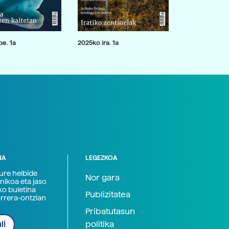
e. 1a
2025ko ira. 1a
NA
LEGEZKOA
zure helbide
Nor gara
nikoa eta jaso
ko buletina
Publizitatea
arrera-ontzian
Pribatutasun
politika
li