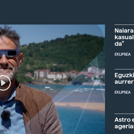
Naiara
kasual
da"
EKLIPSEA
Eguzki
aurre
EKLIPSEA
Astro 
ageria