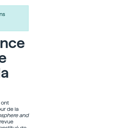
ns
ence
e
la
 ont
ur de la
mosphere and
 revue
constitué de