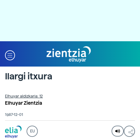
Ilargi itxura
Elhuyar aldizkaria: 12
Elhuyar Zientzia
1987-12-01
EU