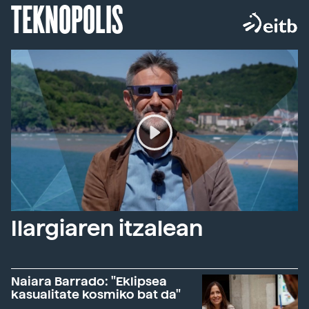
TEKNOPOLIS
Ilargiaren itzalean
Naiara Barrado: "Eklipsea
kasualitate kosmiko bat da"