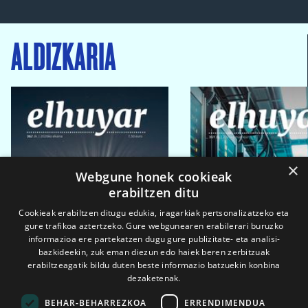
ALDIZKARIA
×
Webgune honek cookieak
erabiltzen ditu
Cookieak erabiltzen ditugu edukia, iragarkiak pertsonalizatzeko eta
gure trafikoa aztertzeko. Gure webgunearen erabilerari buruzko
informazioa ere partekatzen dugu gure publizitate- eta analisi-
bazkideekin, zuk eman diezun edo haiek beren zerbitzuak
erabiltzeagatik bildu duten beste informazio batzuekin konbina
dezaketenak.
BEHAR-BEHARREZKOA
ERRENDIMENDUA