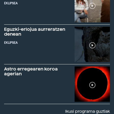
EKLIPSEA
Eguzki-erlojua aurreratzen
denean
EKLIPSEA
Astro erregearen koroa
agerian
Ikusi programa guztiak