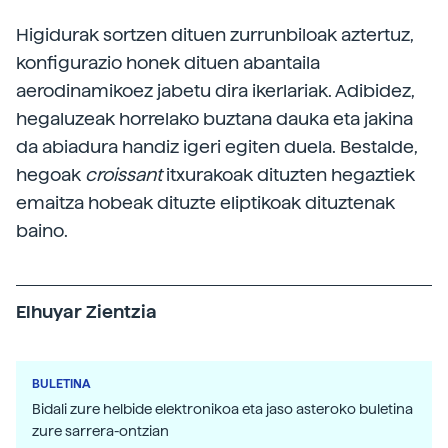
Higidurak sortzen dituen zurrunbiloak aztertuz,
konfigurazio honek dituen abantaila
aerodinamikoez jabetu dira ikerlariak. Adibidez,
hegaluzeak horrelako buztana dauka eta jakina
da abiadura handiz igeri egiten duela. Bestalde,
hegoak
croissant
itxurakoak dituzten hegaztiek
emaitza hobeak dituzte eliptikoak dituztenak
baino.
Elhuyar Zientzia
BULETINA
Bidali zure helbide elektronikoa eta jaso asteroko buletina
zure sarrera-ontzian