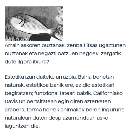
Arrain askoren buztanak, zenbait itsas ugaztunen
buztanak eta hegazti batzuen hegoek, zergatik
dute ilgora itxura?
Estetika izan daiteke arrazoia. Baina benetan
naturak, estetikoa izanik ere, ez dio estetikari
begiratzen; funtzionalitateari baizik. Californiako
Davis unibertsitatean egin diren azterketen
arabera, forma horrek animaliek beren ingurune
naturalean duten desplazamenduari asko
laguntzen die.