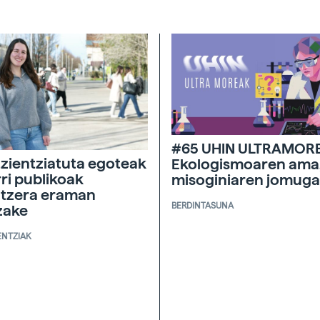
#65 UHIN ULTRAMOR
zientziatuta egoteak
Ekologismoaren ama
ri publikoak
misoginiaren jomuga
tzera eraman
BERDINTASUNA
zake
ENTZIAK