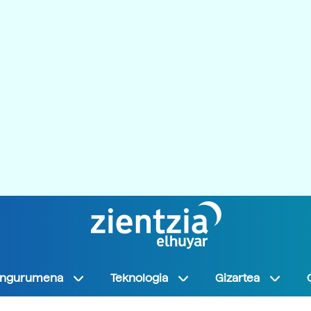
Ingurumena
Teknologia
Gizartea