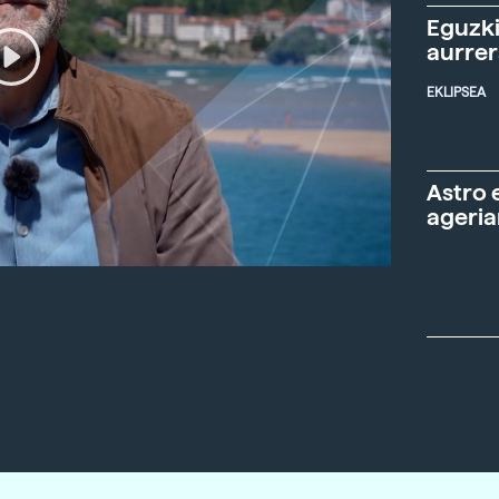
Eguzki
aurre
EKLIPSEA
Astro 
ageria