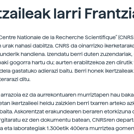
tzaileak larri Frantz
"Centre Nationale de la Recherche Scientifique" (CNRS
urak nahasi dabiltza. CNRS da oinarrizko ikerketara
nderik handiena. Izendatu berri duten zuzendariak,
baki gogorra hartu du; aurten erabiltzekoa zen dirutik
dela gastatuko adierazi baitu. Berri honek ikertzailea
terarazi ditu.
 arrazoia ez da aurrekontuaren murriztapen hau bakar
tan ikertzaileei heldu zaizkien berri txarren arteko a
 baita. Askorentzat erakundearen beraren etorkizuna 
rgitaratu ez den dokumentu batean, CNRSren depar
ura eta laborategiak 1.300etik 400era murriztea gome