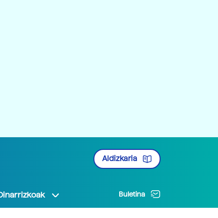
Aldizkaria
Oinarrizkoak
Buletina