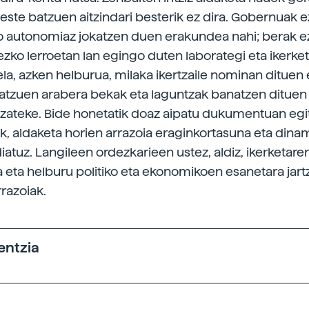
beste batzuen aitzindari besterik ez dira. Gobernuak e
 autonomiaz jokatzen duen erakundea nahi; berak ez
zko lerroetan lan egingo duten laborategi eta ikerke
rela, azken helburua, milaka ikertzaile nominan ditue
 batzuen arabera bekak eta laguntzak banatzen ditue
itzateke. Bide honetatik doaz aipatu dukumentuan egi
 aldaketa horien arrazoia eraginkortasuna eta din
diatuz. Langileen ordezkarieen ustez, aldiz, ikerketa
a eta helburu politiko eta ekonomikoen esanetara jart
razoiak.
entzia