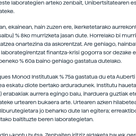
ste laborategien arteko zenbait, Unibertsitatearen e
ateke.
an, ekainean, hain zuzen ere, ikerketetarako aurreko
salbu) % 8ko murrizketa jasan dute. Horrelako bi murr
atzea onartezina da askorentzat. Are gehiago, hainbat
a laborategirentzat finantza-krisi gogorra sor dezake 
oeneko % 60a baino gehiago gastatua dutelako.
ques Monod Institutuak % 75a gastatua du eta Auberti
ea eskatu diote bertako arduradunek. Institutu haueta
) erabakiak aurrera egingo balu, iharduera guztiak e
rateke urtearen bukaera arte. Urtearen azken hilabete
 liburutegietara jo beharko dute lan egitera; erreaktib
ltako baitituzte beren laborategietan.
diru-kontu hutsa. Zenbaiten iritziz aldaketa hauek ge