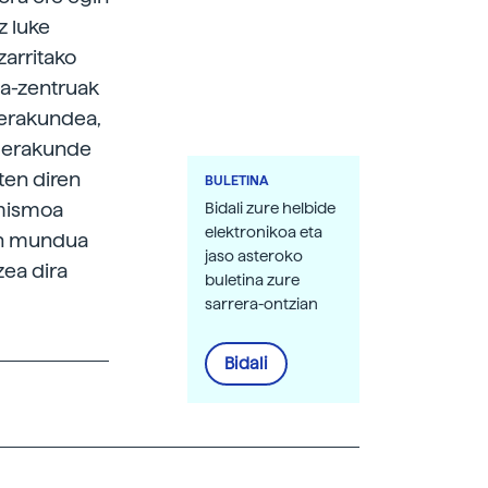
z luke
arritako
ta-zentruak
n erakundea,
n erakunde
ten diren
BULETINA
amismoa
Bidali zure helbide
elektronikoa eta
ren mundua
jaso asteroko
zea dira
buletina zure
sarrera-ontzian
Bidali