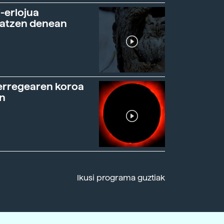
-erlojua
ratzen denean
erregearen koroa
n
Ikusi programa guztiak