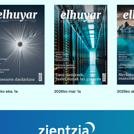
ko eka. 1a
2026ko mar. 1a
2025ko ab