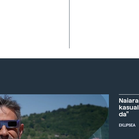
Naiara
kasual
da"
EKLIPSEA