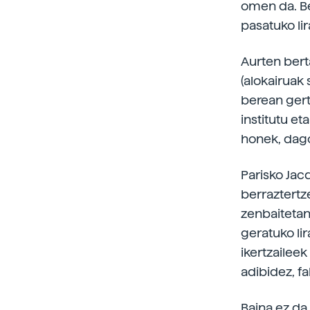
omen da. Be
pasatuko lir
Aurten bert
(alokairuak 
berean gert
institutu et
honek, dag
Parisko Jac
berraztertz
zenbaitetan
geratuko li
ikertzaileek
adibidez, fa
Baina ez da 