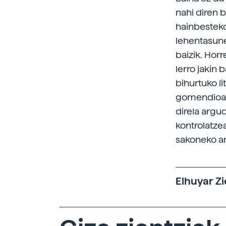
nahi diren 
hainbesteko
lehentasune
baizik. Hor
lerro jakin
bihurtuko l
gomendioak,
direla argu
kontrolatze
sakoneko ar
Elhuyar Zi