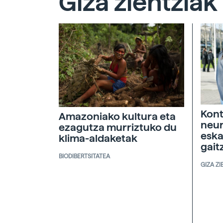
Giza zientziak
Kont
Amazoniako kultura eta
neur
ezagutza murriztuko du
eska
klima-aldaketak
gait
BIODIBERTSITATEA
GIZA ZI