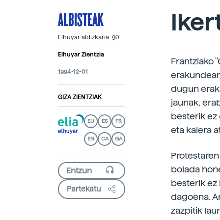
ALBISTEAK
Iker
Elhuyar aldizkaria: 90
Elhuyar Zientzia
Frantziako 
1994-12-01
erakundean 
dugun eraku
GIZA ZIENTZIAK
jaunak, era
besterik ez 
EU
ES
FR
eta kalera a
EN
CA
GA
Protestaren
bolada hone
besterik ez
Partekatu
dagoena. A
zazpitik la