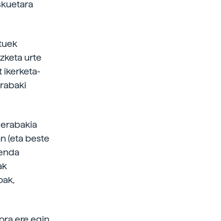
skuetara
ntuek
izketa urte
 ikerketa-
erabaki
 erabakia
n (eta beste
tenda
ak
oak,
rora ere egin