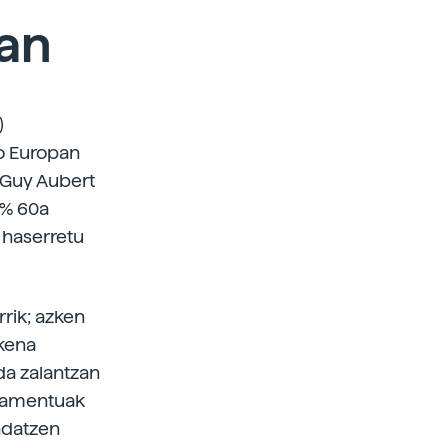
ian
)
ko Europan
 Guy Aubert
 % 60a
k haserretu
rik; azken
zkena
da zalantzan
tamentuak
ndatzen