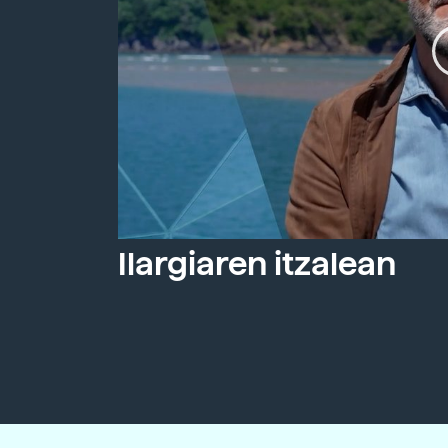
Ilargiaren itzalean