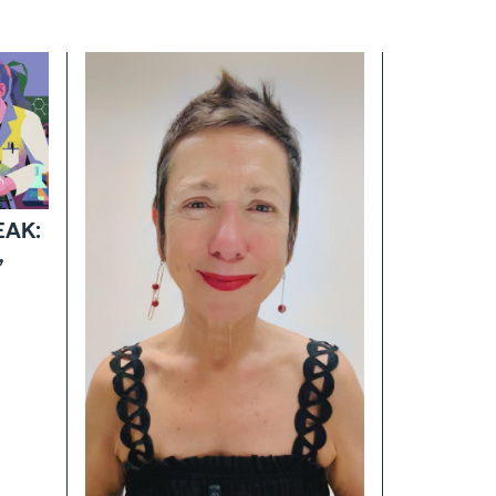
EAK:
,