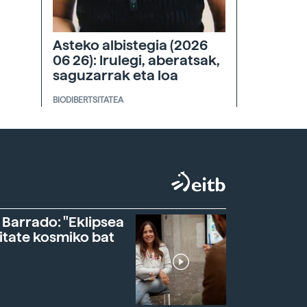
Asteko albistegia (2026
06 26): Irulegi, aberatsak,
saguzarrak eta loa
BIODIBERTSITATEA
 Barrado: "Eklipsea
itate kosmiko bat