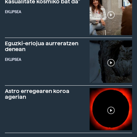
kasualitate kosmiko bat da"
EKLIPSEA
Eguzki-erlojua aurreratzen
denean
EKLIPSEA
Astro erregearen koroa
agerian