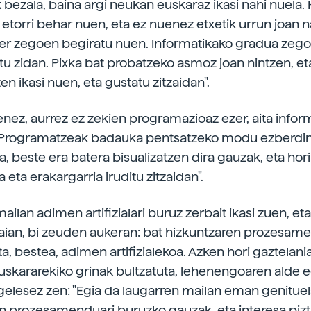
 bezala, baina argi neukan euskaraz ikasi nahi nuela. 
etorri behar nuen, eta ez nuenez etxetik urrun joan n
er zegoen begiratu nuen. Informatikako gradua zego
rtu zidan. Pixka bat probatzeko asmoz joan nintzen, et
n ikasi nuen, eta gustatu zitzaidan".
nez, aurrez ez zekien programazioaz ezer, aita inform
 "Programatzeak badauka pentsatzeko modu ezberdin
a, beste era batera bisualizatzen dira gauzak, eta hori
a eta erakargarria iruditu zitzaidan".
ilan adimen artifizialari buruz zerbait ikasi zuen, et
aian, bi zeuden aukeran: bat hizkuntzaren prozesa
a, bestea, adimen artifizialekoa. Azken hori gaztelani
euskararekiko grinak bultzatuta, lehenengoaren alde e
ngelesez zen: "Egia da laugarren mailan eman genitue
n prozesamenduari buruzko gauzak, eta interesa piztu