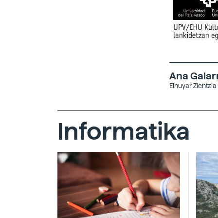
Ana Galar
Elhuyar Zientzia
Informatika