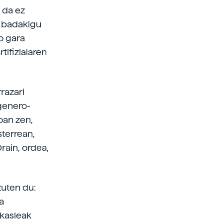
r da ez
, badakigu
o gara
tifizialaren
razari
 genero-
joan zen,
terrean,
rain, ordea,
zuten du:
a
ikasleak