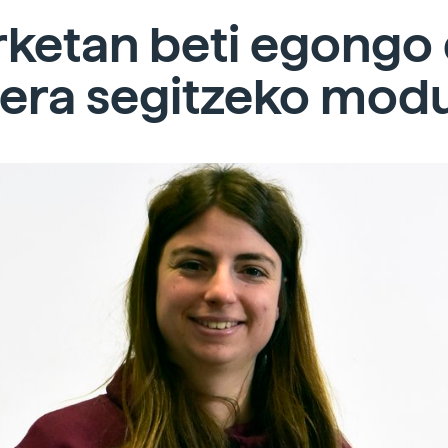
rketan beti egongo
rera segitzeko mod