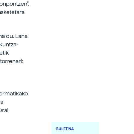
konpontzen".
sketetara
ena du. Lana
zkuntza-
etik
torrenari:
formatikako
ua
Orai
BULETINA