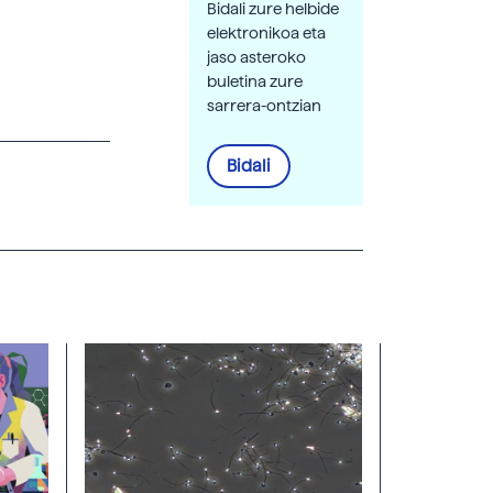
Bidali zure helbide
elektronikoa eta
jaso asteroko
buletina zure
sarrera-ontzian
Bidali