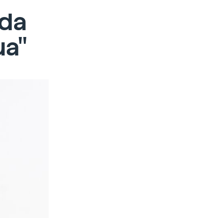
 da
ua"