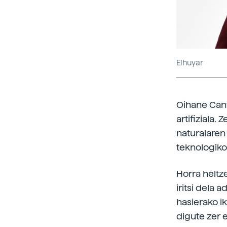
Elhuyar
Oihane Can
artifiziala.
naturalaren
teknologiko
Horra heltze
iritsi dela a
hasierako i
digute zer e