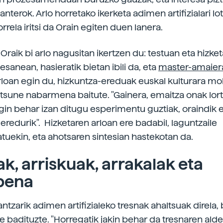
nterok. Arlo horretako ikerketa adimen artifizialari lo
rela iritsi da Orain egiten duen lanera.
Oraik bi arlo nagusitan ikertzen du: testuan eta hizket
sanean, hasieratik bietan ibili da, eta
master-amaier
rloan egin du, hizkuntza-ereduak euskal kulturara m
utsune nabarmena baitute. "Gainera, emaitza onak lor
gin behar izan ditugu esperimentu guztiak, oraindik 
eredurik". Hizketaren arloan ere badabil, laguntzaile
atuekin, eta ahotsaren sintesian hastekotan da.
k, arriskuak, arrakalak eta
opena
ntzarik adimen artifizialeko tresnak ahaltsuak direla,
re badituzte. "Horregatik jakin behar da tresnaren ald