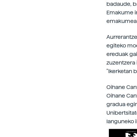
badaude, ba
Emakume in
emakumeak
Aurrerantzea
egiteko mod
ereduak gai
zuzentzera i
"Ikerketan 
Oihane Can
Oihane Cant
gradua egi
Unibertsita
languneko i