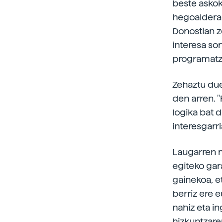
beste askok
hegoaldera 
Donostian z
interesa so
programatze
Zehaztu due
den arren.
logika bat d
interesgarri
Laugarren ma
egiteko gar
gainekoa, et
berriz ere 
nahiz eta i
hizkuntzare