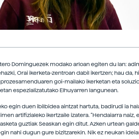
tero Dominguezek modako arloan egiten du lan: ad
 Zehazki, Orai ikerketa-zentroan dabil ikertzen; hau da, 
 prozesamenduaren goi-mailako ikerketan eta soluzi
etan espezializatutako Elhuyarren langunean.
ko egin duen ibilbidea aintzat hartuta, badirudi ia ha
dimen artifizialeko ikertzaile izatera. “Hendaiarra naiz, 
kasketa guztiak Seaskan egin ditut. Azken urtean gal
gin nahi dugun gure bizitzarekin. Nik ez neukan ideiar