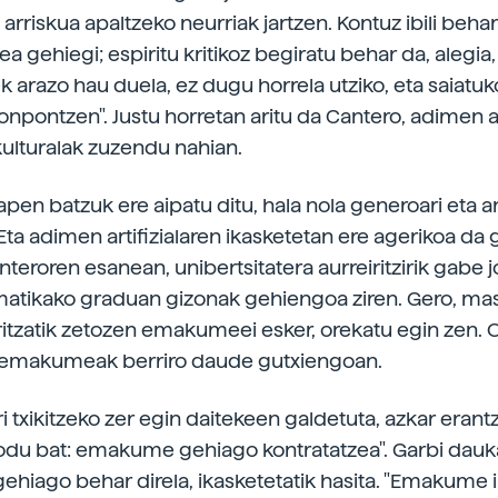
 arriskua apaltzeko neurriak jartzen. Kontuz ibili beha
a gehiegi; espiritu kritikoz begiratu behar da, alegia
k arazo hau duela, ez dugu horrela utziko, eta saiatuk
onpontzen". Justu horretan aritu da Cantero, adimen ar
ulturalak zuzendu nahian.
pen batzuk ere aipatu ditu, hala nola generoari eta ar
 Eta adimen artifizialaren ikasketetan ere agerikoa da
nteroren esanean, unibertsitatera aurreiritzirik gabe 
matikako graduan gizonak gehiengoa ziren. Gero, mas
ritzatik zetozen emakumeei esker, orekatu egin zen. O
, emakumeak berriro daude gutxiengoan.
i txikitzeko zer egin daitekeen galdetuta, azkar erant
du bat: emakume gehiago kontratatzea". Garbi dauk
iago behar direla, ikasketetatik hasita. "Emakume 