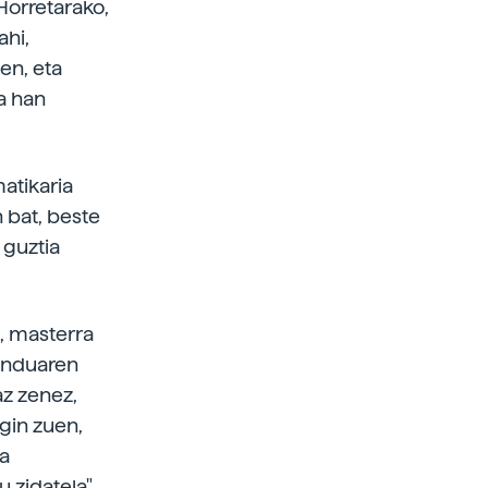
Horretarako,
ahi,
en, eta
a han
atikaria
 bat, beste
 guztia
a, masterra
menduaren
az zenez,
gin zuen,
la
 zidatela",