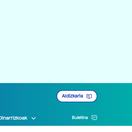
Aldizkaria
Oinarrizkoak
Buletina