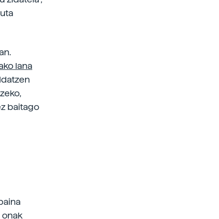
tuta
an.
ako lana
oldatzen
tzeko,
ez baitago
 baina
e onak