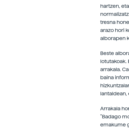
hartzen, eta
normalizatze
tresna hone
arazo hori k
alborapen k
Beste albora
lotutakoak.
arrakala. Ca
baina infor
hizkuntzala
lantaldean
Arrakala hor
"Badago mo
emakume geh