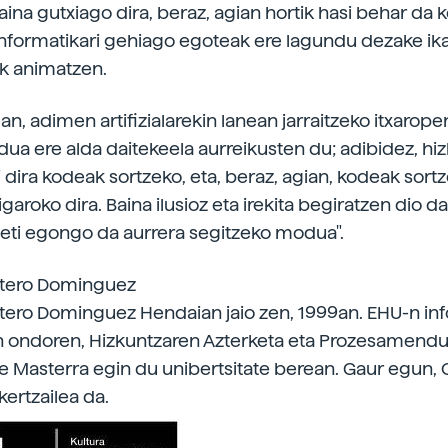
ina gutxiago dira, beraz, agian hortik hasi behar da 
formatikari gehiago egoteak ere lagundu dezake ika
 animatzen.
n, adimen artifizialarekin lanean jarraitzeko itxarop
ua ere alda daitekeela aurreikusten du; adibidez, hi
 dira kodeak sortzeko, eta, beraz, agian, kodeak sortz
garoko dira. Baina ilusioz eta irekita begiratzen dio da
beti egongo da aurrera segitzeko modua".
tero Dominguez
ero Dominguez Hendaian jaio zen, 1999an. EHU-n in
n ondoren, Hizkuntzaren Azterketa eta Prozesamend
te Masterra egin du unibertsitate berean. Gaur egun, 
kertzailea da.