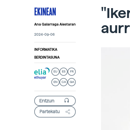
EKINEAN
"Ike
aur
Ana Galarraga Aiestaran
2024-09-06
INFORMATIKA
BERDINTASUNA
EU
ES
FR
EN
CA
GA
Partekatu