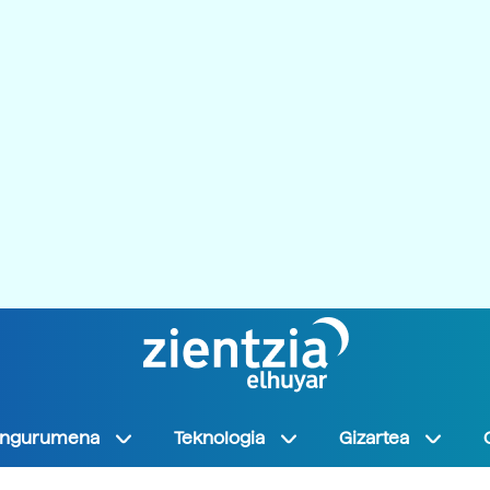
Ingurumena
Teknologia
Gizartea