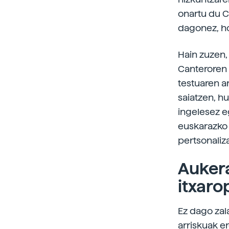
onartu du Ca
dagonez, hor
Hain zuzen, 
Canteroren e
testuaren a
saiatzen, h
ingelesez e
euskarazko 
pertsonaliz
Aukera
itxar
Ez dago zala
arriskuak e