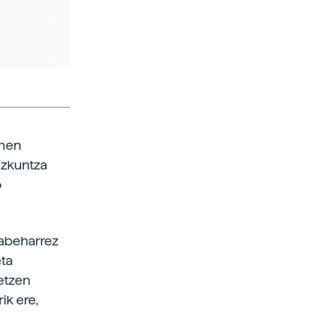
imen
hizkuntza
o
labeharrez
eta
detzen
ik ere,