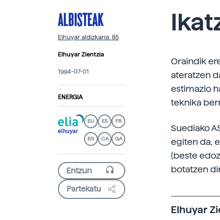
ALBISTEAK
Ikat
Elhuyar aldizkaria: 85
Elhuyar Zientzia
Oraindik er
1994-07-01
ateratzen d
estimazio ha
ENERGIA
teknika ber
EU
ES
FR
Suediako AS
EN
CA
GA
egiten da, 
(beste edoz
botatzen di
Partekatu
Elhuyar Zi