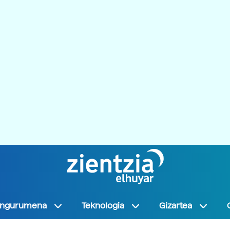
Ingurumena
Teknologia
Gizartea