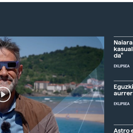
Naiara
kasual
da"
EKLIPSEA
Eguzki
aurre
EKLIPSEA
Astro 