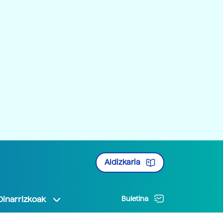
Aldizkaria
Oinarrizkoak
Buletina