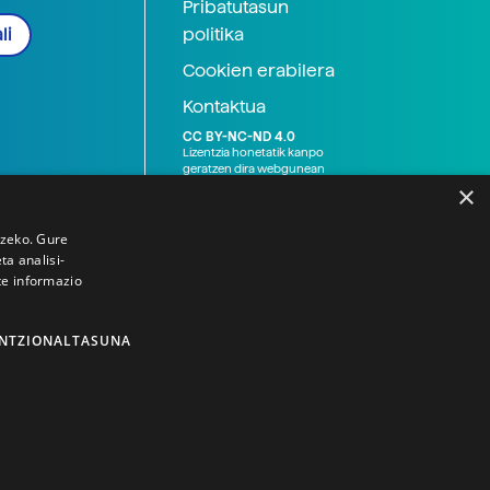
Pribatutasun
politika
li
Cookien erabilera
Kontaktua
CC BY-NC-ND 4.0
Lizentzia honetatik kanpo
geratzen dira webgunean
argitaratutako baliabide
×
grafikoak (argazki eta
ilustrazioak), baita Elhuyar ez
den bestelako erakunde eta
tzeko. Gure
norbanakoek idatzitakoak
a analisi-
ere. Kanpo-esteken bidez
te informazio
emandako edukiak esteka
horietan agertzen den
lizentziapean daude,
gehienetan copyright-a
NTZIONALTASUNA