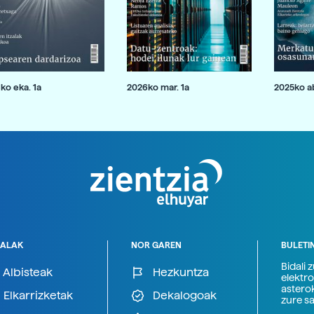
ko eka. 1a
2026ko mar. 1a
2025ko ab
ALAK
NOR GAREN
BULETI
Bidali 
Albisteak
Hezkuntza
elektro
astero
Elkarrizketak
Dekalogoak
zure s