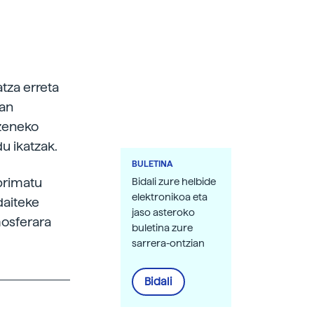
tza erreta
tan
izeneko
u ikatzak.
BULETINA
primatu
Bidali zure helbide
elektronikoa eta
daiteke
jaso asteroko
mosferara
buletina zure
sarrera-ontzian
Bidali