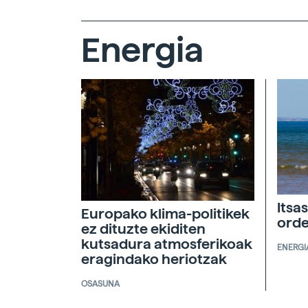
Energia
Itsa
Europako klima-politikek
orde
ez dituzte ekiditen
kutsadura atmosferikoak
ENERGI
eragindako heriotzak
OSASUNA