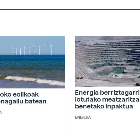
Energia berriztagarri
soko eolikoak
lotutako meatzaritz
nagailu batean
benetako inpaktua
A
ENERGIA