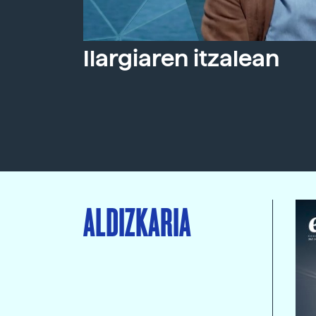
Ilargiaren itzalean
ALDIZKARIA