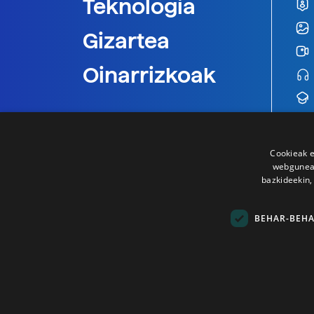
Teknologia
Gizartea
Oinarrizkoak
Cookieak e
webgunear
bazkideekin,
BEHAR-BEH