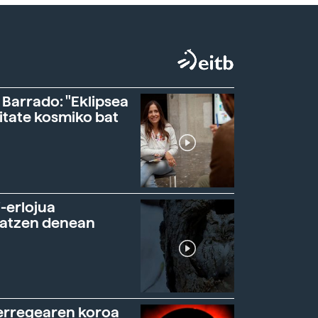
 Barrado: "Eklipsea
itate kosmiko bat
-erlojua
ratzen denean
erregearen koroa