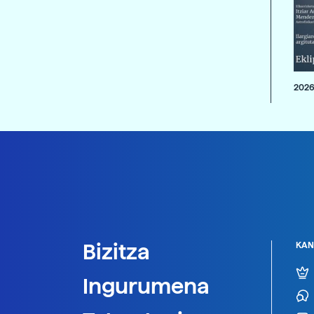
2026
Bizitza
KAN
Ingurumena