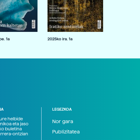
e. 1a
2025ko ira. 1a
NA
LEGEZKOA
zure helbide
Nor gara
nikoa eta jaso
ko buletina
Publizitatea
arrera-ontzian