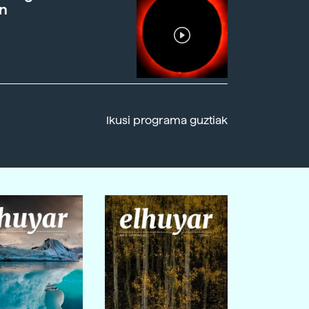
n
Ikusi programa guztiak