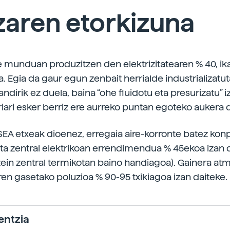
zaren etorkizuna
e munduan produzitzen den elektrizitatearen % 40, ika
a. Egia da gaur egun zenbait herrialde industrializatu
ndirik ez duela, baina “ohe fluidotu eta presurizatu” 
riari esker berriz ere aurreko puntan egoteko aukera d
EA etxeak dioenez, erregaia aire-korronte batez kon
eta zentral elektrikoan errendimendua % 45ekoa izan 
ein zentral termikotan baino handiagoa). Gainera at
ren gasetako poluzioa % 90-95 txikiagoa izan daiteke.
entzia