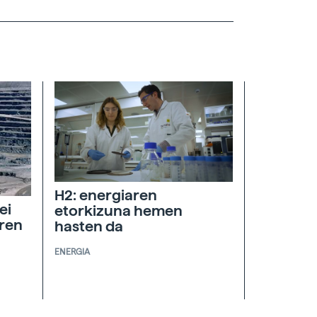
H2: energiaren
ei
etorkizuna hemen
aren
hasten da
ENERGIA