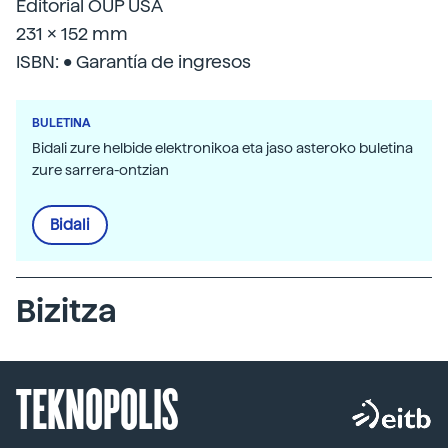
Editorial OUP USA
231 x 152 mm
ISBN: • Garantía de ingresos
BULETINA
Bidali zure helbide elektronikoa eta jaso asteroko buletina
zure sarrera-ontzian
Bidali
Bizitza
TEKNOPOLIS