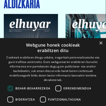
ALDIZKARIA
×
Webgune honek cookieak
erabiltzen ditu
Cookieak erabiltzen ditugu edukia, iragarkiak pertsonalizatzeko eta
gure trafikoa aztertzeko. Gure webgunearen erabilerari buruzko
informazioa ere partekatzen dugu gure publizitate- eta analisi-
bazkideekin, zuk eman diezun edo haiek beren zerbitzuak
erabiltzeagatik bildu duten beste informazio batzuekin konbina
dezaketenak.
BEHAR-BEHARREZKOA
ERRENDIMENDUA
BIDERATZEA
FUNTZIONALTASUNA
2026ko eka. 1a
2026ko mar. 1a