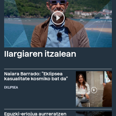
Ilargiaren itzalean
Naiara Barrado: "Eklipsea
kasualitate kosmiko bat da"
EKLIPSEA
Eguzki-erlojua aurreratzen