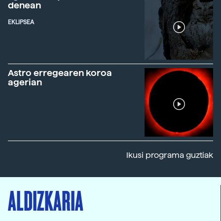
denean
EKLIPSEA
Astro erregearen koroa
agerian
Ikusi programa guztiak
ALDIZKARIA