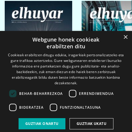
×
Webgune honek cookieak
erabiltzen ditu
Cookieak erabiltzen ditugu edukia, iragarkiak pertsonalizatzeko eta
gure trafikoa aztertzeko. Gure webgunearen erabilerari buruzko
informazioa ere partekatzen dugu gure publizitate- eta analisi-
bazkideekin, zuk eman diezun edo haiek beren zerbitzuak
erabiltzeagatik bildu duten beste informazio batzuekin konbina
dezaketenak.
BEHAR-BEHARREZKOA
ERRENDIMENDUA
BIDERATZEA
FUNTZIONALTASUNA
2026ko eka. 1a
2026ko mar. 1a
GUZTIAK ONARTU
GUZTIAK UKATU