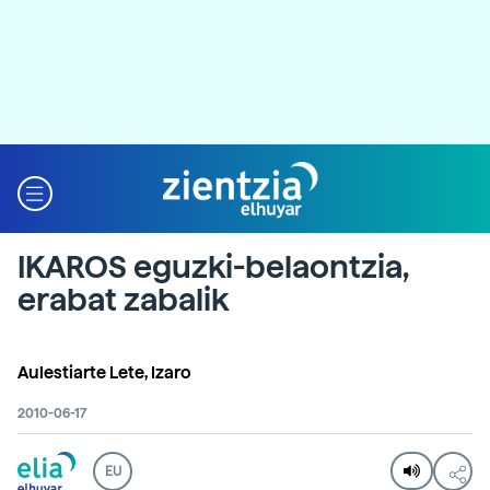
IKAROS eguzki-belaontzia,
erabat zabalik
Aulestiarte Lete, Izaro
2010-06-17
EU