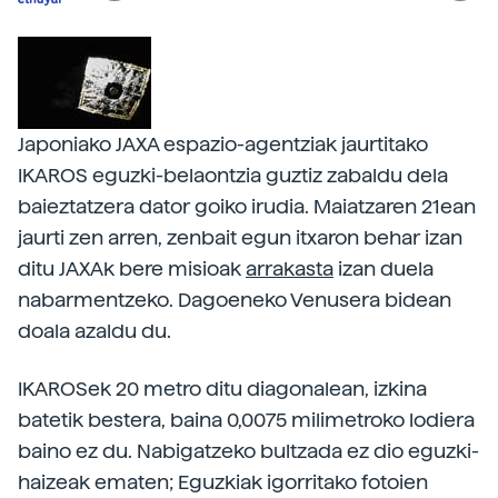
Japoniako JAXA espazio-agentziak jaurtitako
IKAROS eguzki-belaontzia guztiz zabaldu dela
baieztatzera dator goiko irudia. Maiatzaren 21ean
jaurti zen arren, zenbait egun itxaron behar izan
ditu JAXAk bere misioak
arrakasta
izan duela
nabarmentzeko. Dagoeneko Venusera bidean
doala azaldu du.
IKAROSek 20 metro ditu diagonalean, izkina
batetik bestera, baina 0,0075 milimetroko lodiera
baino ez du. Nabigatzeko bultzada ez dio eguzki-
haizeak ematen; Eguzkiak igorritako fotoien