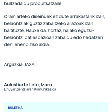
bultzada du propultsatzaile.
Orain arteko diseinuek ez dute arrakastarik izan,
belaontziak guztiz zabaltzeko arazoak izan
baitituzte. Hauxe da, hortaz, halako eguzki-
belaontzi bat espazioan zabaldu edo hedatzen
den lehenbiziko aldia.
Argazkia: JAXA
Aulestiarte Lete, Izaro
Elhuyar Zientziaren Komunikazioa
BULETINA