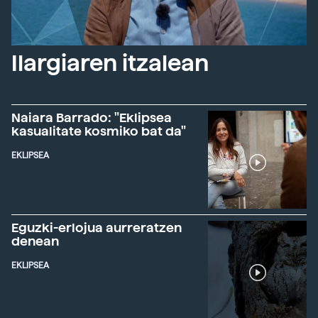
Ilargiaren itzalean
Naiara Barrado: "Eklipsea
kasualitate kosmiko bat da"
EKLIPSEA
Eguzki-erlojua aurreratzen
denean
EKLIPSEA