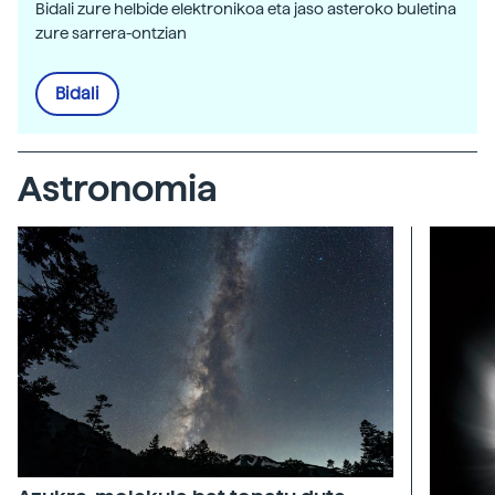
Bidali zure helbide elektronikoa eta jaso asteroko buletina
zure sarrera-ontzian
Bidali
Astronomia