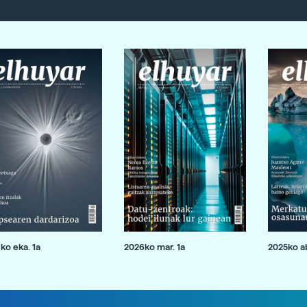
ko eka. 1a
2026ko mar. 1a
2025ko ab