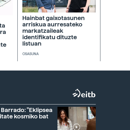
Hainbat gaixotasunen
arriskua aurresateko
ta
markatzaileak
era
identifikatu dituzte
listuan
ute
OSASUNA
 Barrado: "Eklipsea
itate kosmiko bat