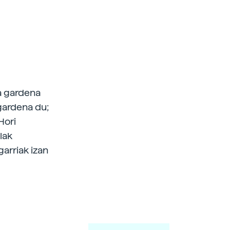
ia gardena
 gardena du;
Hori
lak
garriak izan