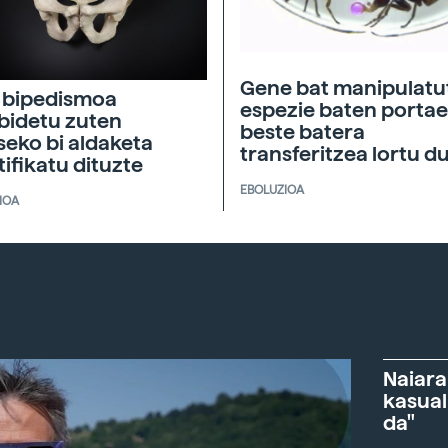
Gene bat manipulatu
 bipedismoa
espezie baten porta
bidetu zuten
beste batera
seko bi aldaketa
transferitzea lortu d
tifikatu dituzte
EBOLUZIOA
IOA
Naiara
kasual
da"