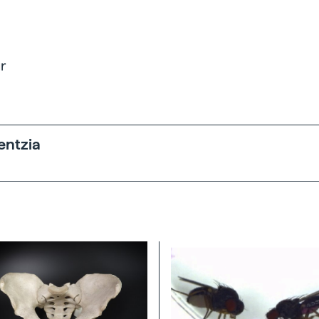
r
entzia