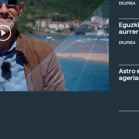
EKLIPSEA
Eguzki
aurre
EKLIPSEA
Astro 
ageria