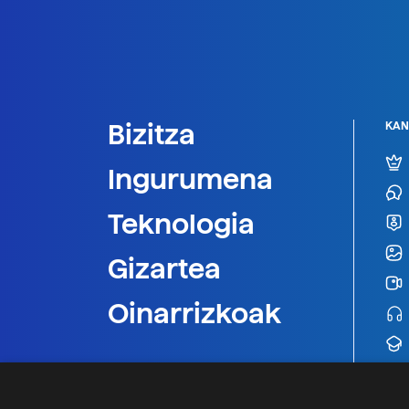
Bizitza
KAN
Ingurumena
Teknologia
Gizartea
Oinarrizkoak