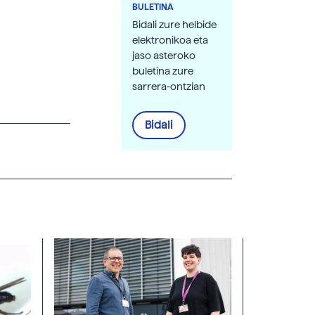
BULETINA
Bidali zure helbide
elektronikoa eta
jaso asteroko
buletina zure
sarrera-ontzian
Bidali