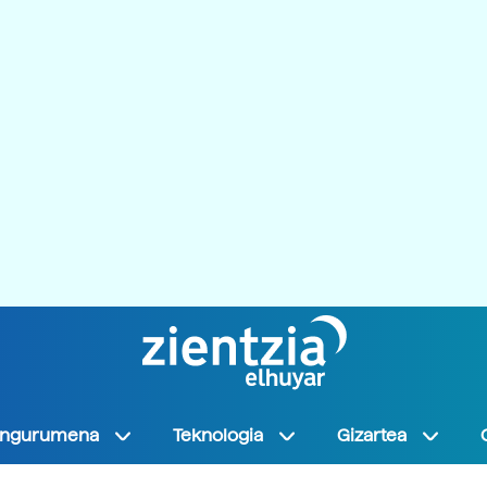
Ingurumena
Teknologia
Gizartea