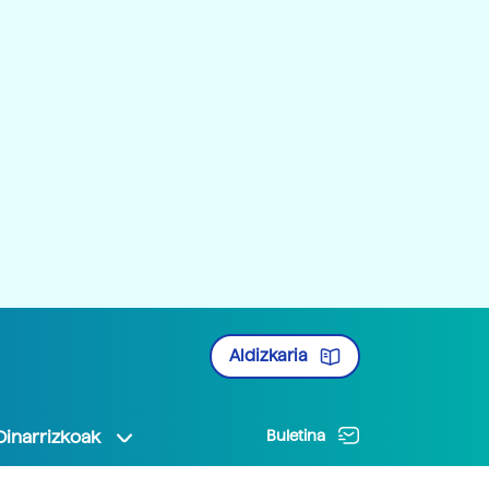
Aldizkaria
Oinarrizkoak
Buletina