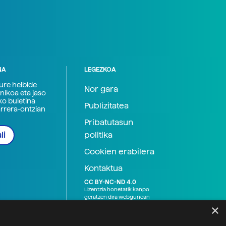
NA
LEGEZKOA
zure helbide
Nor gara
nikoa eta jaso
ko buletina
Publizitatea
arrera-ontzian
Pribatutasun
politika
li
Cookien erabilera
Kontaktua
CC BY-NC-ND 4.0
Lizentzia honetatik kanpo
geratzen dira webgunean
argitaratutako baliabide
×
grafikoak (argazki eta
ilustrazioak), baita Elhuyar ez