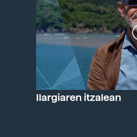
Ilargiaren itzalean