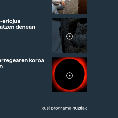
-erlojua
ratzen denean
erregearen koroa
n
Ikusi programa guztiak