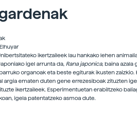
 gardenak
ak
 Elhuyar
nibertsitateko ikertzaileek lau hankako lehen animal
Japoniako igel arrunta da,
Rana japonica
, baina azala
 barruko organoak eta beste egiturak ikusten zaizkio. 
zal argia ematen duten gene errezesiboak zituzten ige
ituzte ikertzaileek. Esperimentuetan erabiltzeko balia
koan, igela patentatzeko asmoa dute.