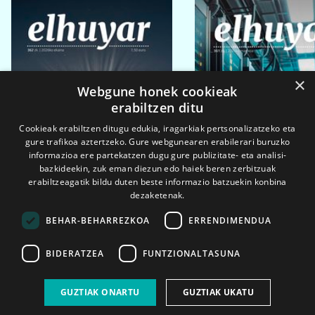
×
Webgune honek cookieak
erabiltzen ditu
Cookieak erabiltzen ditugu edukia, iragarkiak pertsonalizatzeko eta
gure trafikoa aztertzeko. Gure webgunearen erabilerari buruzko
informazioa ere partekatzen dugu gure publizitate- eta analisi-
bazkideekin, zuk eman diezun edo haiek beren zerbitzuak
erabiltzeagatik bildu duten beste informazio batzuekin konbina
dezaketenak.
BEHAR-BEHARREZKOA
ERRENDIMENDUA
BIDERATZEA
FUNTZIONALTASUNA
2026ko eka. 1a
2026ko mar. 1a
GUZTIAK ONARTU
GUZTIAK UKATU