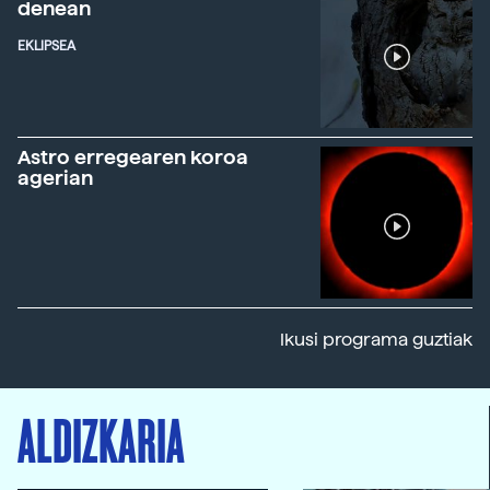
denean
EKLIPSEA
Astro erregearen koroa
agerian
Ikusi programa guztiak
ALDIZKARIA