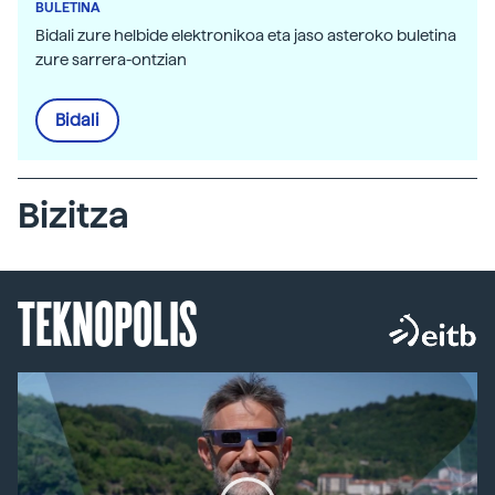
BULETINA
Bidali zure helbide elektronikoa eta jaso asteroko buletina
zure sarrera-ontzian
Bidali
Bizitza
TEKNOPOLIS