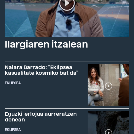
Ilargiaren itzalean
Naiara Barrado: "Eklipsea
kasualitate kosmiko bat da"
EKLIPSEA
Eguzki-erlojua aurreratzen
denean
EKLIPSEA